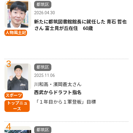
2
都筑区
2026.04.30
新たに都筑図書館館長に就任した 青石 哲也
さん 富士見が丘在住 60歳
人物風土記
3
都筑区
2025.11.06
川和高・濱岡蒼太さん
西武からドラフト指名
スポーツ
「１年目から１軍登板」目標
トップニュ
ース
4
都筑区