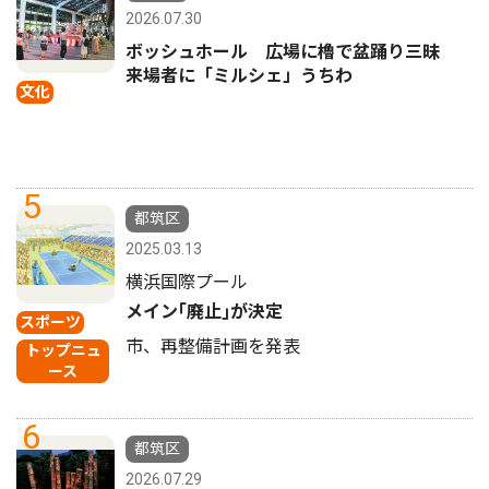
2026.07.30
ボッシュホール 広場に櫓で盆踊り三昧
来場者に「ミルシェ」うちわ
文化
5
都筑区
2025.03.13
横浜国際プール
メイン｢廃止｣が決定
スポーツ
市、再整備計画を発表
トップニュ
ース
6
都筑区
2026.07.29