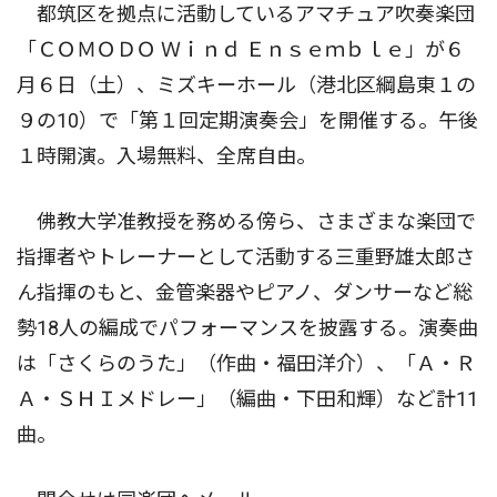
都筑区を拠点に活動しているアマチュア吹奏楽団
「ＣＯＭＯＤＯ Ｗｉｎｄ Ｅｎｓｅｍｂｌｅ」が６
月６日（土）、ミズキーホール（港北区綱島東１の
９の10）で「第１回定期演奏会」を開催する。午後
１時開演。入場無料、全席自由。
佛教大学准教授を務める傍ら、さまざまな楽団で
指揮者やトレーナーとして活動する三重野雄太郎さ
ん指揮のもと、金管楽器やピアノ、ダンサーなど総
勢18人の編成でパフォーマンスを披露する。演奏曲
は「さくらのうた」（作曲・福田洋介）、「Ａ・Ｒ
Ａ・ＳＨＩメドレー」（編曲・下田和輝）など計11
曲。