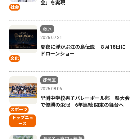
会」を実現
社会
藤沢
2026.07.31
夏夜に浮かぶ江の島伝説 ８月18日に
ドローンショー
文化
都筑区
2026.08.06
早渕中学校男子バレーボール部 県大会
で優勝の栄冠 6年連続 関東の舞台へ
スポーツ
トップニュ
ース
海老名・座間・綾瀬