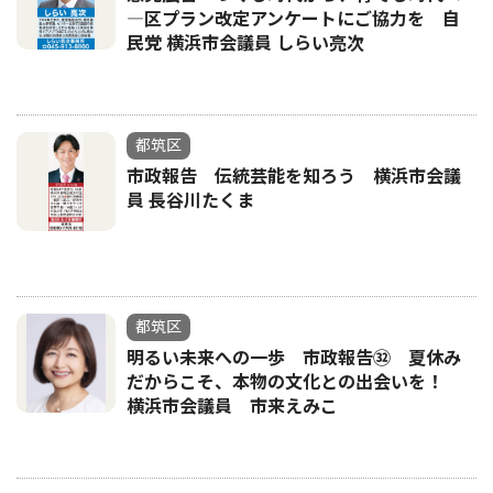
―区プラン改定アンケートにご協力を 自
民党 横浜市会議員 しらい亮次
都筑区
市政報告 伝統芸能を知ろう 横浜市会議
員 長谷川たくま
都筑区
明るい未来への一歩 市政報告㉜ 夏休み
だからこそ、本物の文化との出会いを！
横浜市会議員 市来えみこ