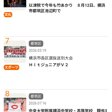
以津院で今年も竹あかり ８月12日、横浜
市都筑区池辺町で
文化
7
都筑区
2026.03.19
横浜市各区選抜送別大会
ＨｉｔジュニアがＶ２
スポーツ
8
都筑区
2026.07.16
中央大学附属横浜中学校・高等学校 競歩3