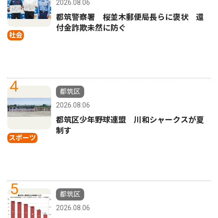
2026.08.06
都筑警察署 桜並木郵便局長らに褒状 還
付金詐欺未然に防ぐ
社会
4
都筑区
2026.08.06
都筑区少年野球連盟 川和シャークスが夏
制す
スポーツ
5
都筑区
2026.08.06