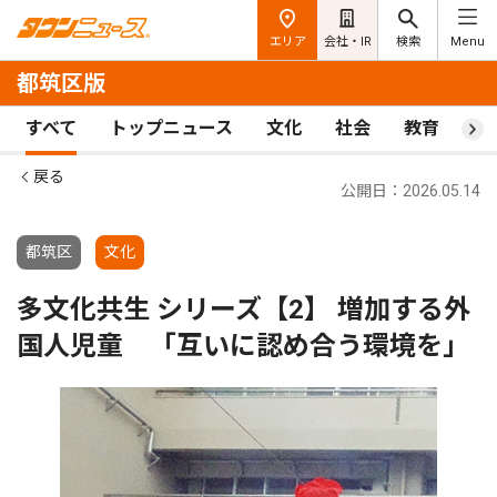
エリア
会社・IR
検索
Menu
都筑区版
すべて
トップニュース
文化
社会
教育
ス
戻る
公開日：2026.05.14
都筑区
文化
多文化共生 シリーズ【2】 増加する外
国人児童 「互いに認め合う環境を｣