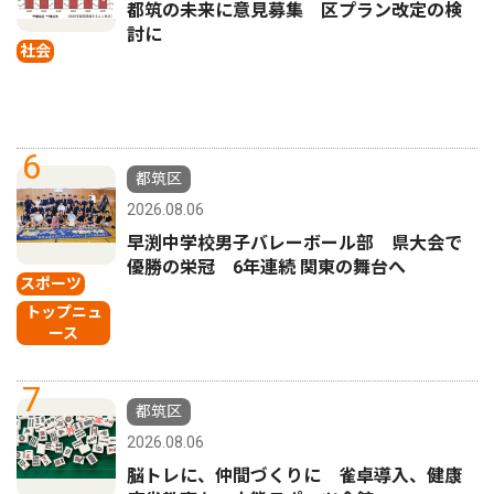
都筑の未来に意見募集 区プラン改定の検
討に
社会
6
都筑区
2026.08.06
早渕中学校男子バレーボール部 県大会で
優勝の栄冠 6年連続 関東の舞台へ
スポーツ
トップニュ
ース
7
都筑区
2026.08.06
脳トレに、仲間づくりに 雀卓導入、健康