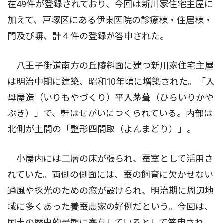
在49件が登録されており、今回は新川家住宅主屋に
加えて、戸塚区にある伊東医院の診療棟・住居棟・
門及び塀、計４件の登録が答申された。
八王子街道南方の丘陵斜面に建つ新川家住宅主屋
は明治中期に建築、昭和10年頃に増築された。「入
母屋造（いりもやづくり）平入茅葺（ひらいりかや
ぶき）」で、軒はせがいにつくられている。内部は
北側が土間の「整形四間取（よんまどり）」。
小屋内には二層の床が張られ、蚕室として活用さ
れていた。両側の側面には、蚕の飼育に欠かせない
通風や採光のための窓が設けられ、明治期に周辺地
域に多くあった養蚕農家の好例だという。今回は、
国土の歴史的景観に寄与しているとして答申され