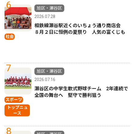
6
旭区・瀬谷区
2026.07.28
相鉄線瀬谷駅近くのいちょう通り商店会
８月２日に恒例の夏祭り 人気の富くじも
社会
7
旭区・瀬谷区
2026.07.16
瀬谷区の中学生軟式野球チーム 2年連続で
全国の舞台へ 堅守で勝利狙う
スポーツ
トップニュ
ース
8