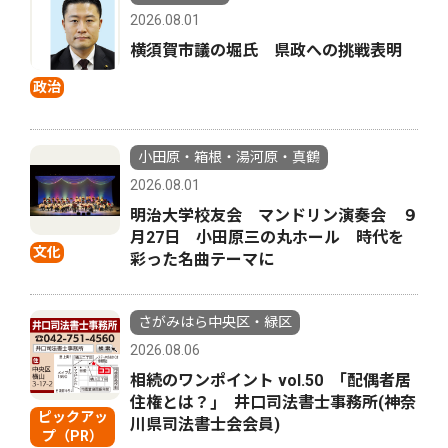
2026.08.01
横須賀市議の堀氏 県政への挑戦表明
政治
小田原・箱根・湯河原・真鶴
2026.08.01
明治大学校友会 マンドリン演奏会 ９
月27日 小田原三の丸ホール 時代を
文化
彩った名曲テーマに
さがみはら中央区・緑区
2026.08.06
相続のワンポイント vol.50 ｢配偶者居
住権とは？｣ 井口司法書士事務所(神奈
ピックアッ
川県司法書士会会員)
プ（PR）