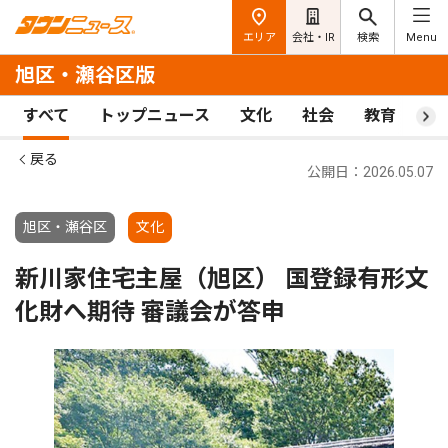
エリア
会社・IR
検索
Menu
旭区・瀬谷区版
すべて
トップニュース
文化
社会
教育
ス
戻る
公開日：2026.05.07
旭区・瀬谷区
文化
新川家住宅主屋（旭区） 国登録有形文
化財へ期待 審議会が答申