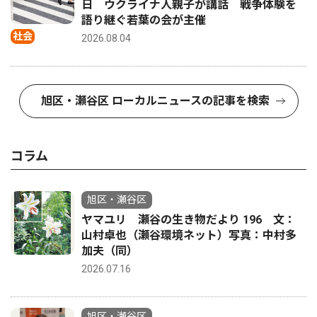
日 ウクライナ人親子が講話 戦争体験を
語り継ぐ若葉の会が主催
社会
2026.08.04
旭区・瀬谷区 ローカルニュースの記事を検索
コラム
旭区・瀬谷区
ヤマユリ 瀬谷の生き物だより 196 文：
山村卓也（瀬谷環境ネット）写真：中村多
加夫（同）
2026.07.16
旭区・瀬谷区