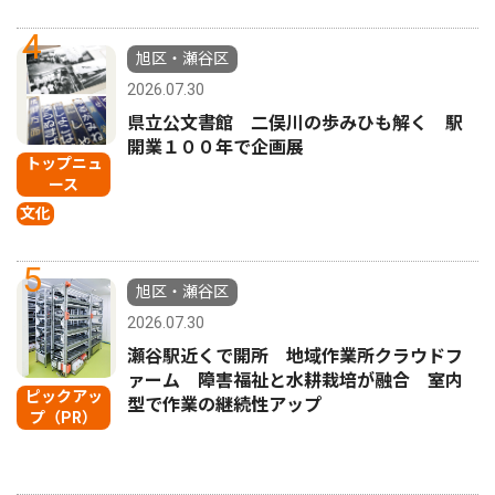
4
旭区・瀬谷区
2026.07.30
県立公文書館 二俣川の歩みひも解く 駅
開業１００年で企画展
トップニュ
ース
文化
5
旭区・瀬谷区
2026.07.30
瀬谷駅近くで開所 地域作業所クラウドフ
ァーム 障害福祉と水耕栽培が融合 室内
ピックアッ
型で作業の継続性アップ
プ（PR）