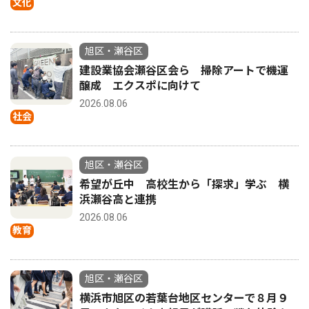
文化
旭区・瀬谷区
建設業協会瀬谷区会ら 掃除アートで機運
醸成 エクスポに向けて
2026.08.06
社会
旭区・瀬谷区
希望が丘中 高校生から「探求」学ぶ 横
浜瀬谷高と連携
2026.08.06
教育
旭区・瀬谷区
横浜市旭区の若葉台地区センターで８月９