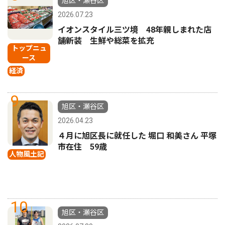
旭区・瀬谷区
2026.07.23
イオンスタイル三ツ境 48年親しまれた店
舗新装 生鮮や総菜を拡充
トップニュ
ース
経済
9
旭区・瀬谷区
2026.04.23
４月に旭区長に就任した 堀口 和美さん 平塚
市在住 59歳
人物風土記
10
旭区・瀬谷区