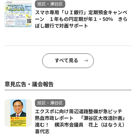
旭区・瀬谷区
スマホ専用「ＵＩ銀行」定期預金キャンペ
ーン １年もの円定期が年１・50％ きら
ぼし銀行で対面サポート
すべて見る
意見広告・議会報告
旭区・瀬谷区
エクスポに向け周辺道路整備が急ピッチ
熱血市政レポート 「瀬谷区大改造計画」
進む！ 横浜市会議員 花上（はなうえ）
喜代志