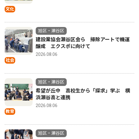
文化
旭区・瀬谷区
建設業協会瀬谷区会ら 掃除アートで機運
醸成 エクスポに向けて
2026.08.06
社会
旭区・瀬谷区
希望が丘中 高校生から「探求」学ぶ 横
浜瀬谷高と連携
2026.08.06
教育
旭区・瀬谷区