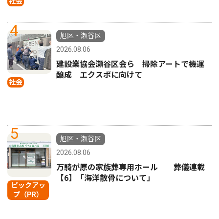
社会
4
旭区・瀬谷区
2026.08.06
建設業協会瀬谷区会ら 掃除アートで機運
醸成 エクスポに向けて
社会
5
旭区・瀬谷区
2026.08.06
万騎が原の家族葬専用ホール 葬儀連載
【6】「海洋散骨について」
ピックアッ
プ（PR）