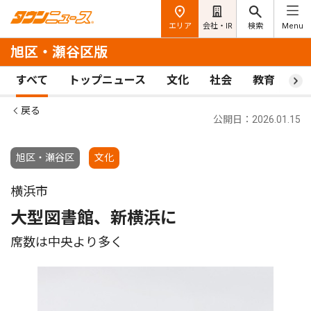
エリア
会社・IR
検索
Menu
旭区・瀬谷区版
すべて
トップニュース
文化
社会
教育
ス
戻る
公開日：2026.01.15
旭区・瀬谷区
文化
横浜市
大型図書館、新横浜に
席数は中央より多く