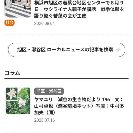
横浜市旭区の若葉台地区センターで８月９
日 ウクライナ人親子が講話 戦争体験を
語り継ぐ若葉の会が主催
社会
2026.08.04
旭区・瀬谷区 ローカルニュースの記事を検索
コラム
旭区・瀬谷区
ヤマユリ 瀬谷の生き物だより 196 文：
山村卓也（瀬谷環境ネット）写真：中村多
加夫（同）
2026.07.16