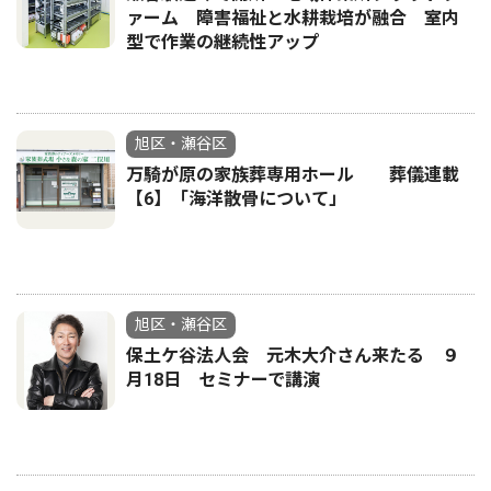
ァーム 障害福祉と水耕栽培が融合 室内
型で作業の継続性アップ
旭区・瀬谷区
万騎が原の家族葬専用ホール 葬儀連載
【6】「海洋散骨について」
旭区・瀬谷区
保土ケ谷法人会 元木大介さん来たる ９
月18日 セミナーで講演