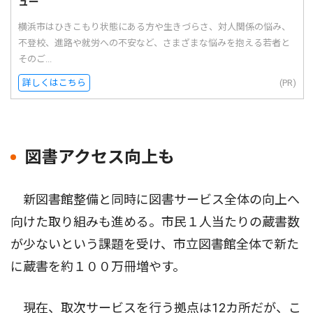
ュー
横浜市はひきこもり状態にある方や生きづらさ、対人関係の悩み、
不登校、進路や就労への不安など、さまざまな悩みを抱える若者と
そのご...
詳しくはこちら
(PR)
図書アクセス向上も
新図書館整備と同時に図書サービス全体の向上へ
向けた取り組みも進める。市民１人当たりの蔵書数
が少ないという課題を受け、市立図書館全体で新た
に蔵書を約１００万冊増やす。
現在、取次サービスを行う拠点は12カ所だが、こ