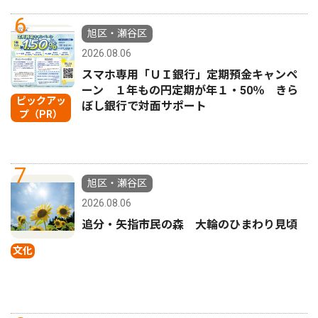
6
旭区・瀬谷区
2026.08.06
スマホ専用「ＵＩ銀行」定期預金キャンペ
ーン １年もの円定期が年１・50％ きら
ピックアッ
ぼし銀行で対面サポート
プ（PR）
7
旭区・瀬谷区
2026.08.06
追分・矢指市民の森 大輪のひまわり見頃
文化