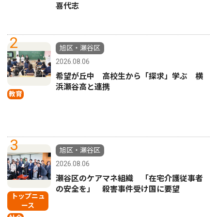
喜代志
2
旭区・瀬谷区
2026.08.06
希望が丘中 高校生から「探求」学ぶ 横
浜瀬谷高と連携
教育
3
旭区・瀬谷区
2026.08.06
瀬谷区のケアマネ組織 「在宅介護従事者
の安全を」 殺害事件受け国に要望
トップニュ
ース