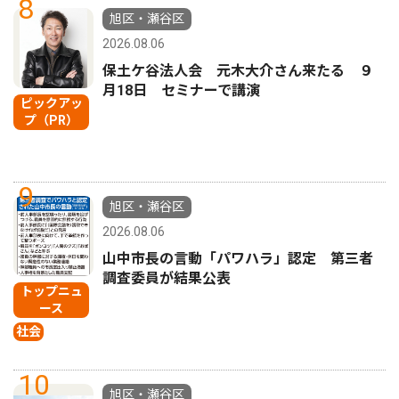
8
旭区・瀬谷区
2026.08.06
保土ケ谷法人会 元木大介さん来たる ９
月18日 セミナーで講演
ピックアッ
プ（PR）
9
旭区・瀬谷区
2026.08.06
山中市長の言動「パワハラ」認定 第三者
調査委員が結果公表
トップニュ
ース
社会
10
旭区・瀬谷区