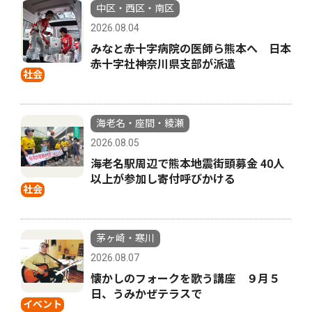
中区・西区・南区
2026.08.04
みなと赤十字病院の医師ら熊本へ 日本
赤十字社神奈川県支部が派遣
社会
海老名・座間・綾瀬
2026.08.05
海老名駅周辺で熊本地震街頭募金 40人
以上が参加し寄付呼びかける
社会
茅ヶ崎・寒川
2026.08.07
懐かしのフォークを歌う講座 ９月５
日、うみかぜテラスで
イベント