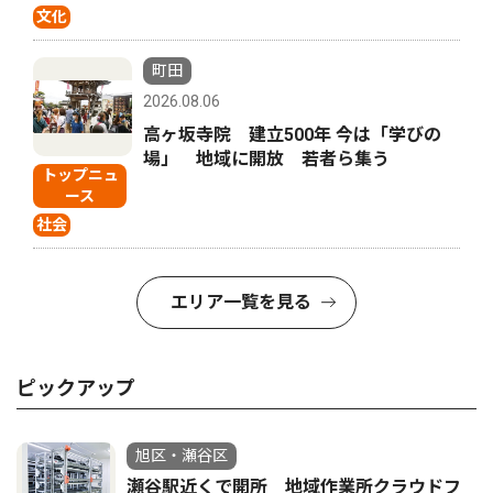
文化
町田
2026.08.06
高ヶ坂寺院 建立500年 今は「学びの
場」 地域に開放 若者ら集う
トップニュ
ース
社会
エリア一覧を見る
ピックアップ
旭区・瀬谷区
瀬谷駅近くで開所 地域作業所クラウドフ