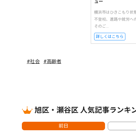
ュー
横浜市はひきこもり状
不登校、進路や就労へ
そのご...
詳しくはこちら
#社会
#高齢者
旭区・瀬谷区 人気記事ランキ
前日