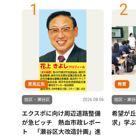
1
2
意見広告
教育
6.08.06
旭区・瀬谷区
2026.08.06
旭区・瀬谷
ラ」
エクスポに向け周辺道路整備
希望が丘
結果
が急ピッチ 熱血市政レポー
求」学ぶ
ト 「瀬谷区大改造計画」進