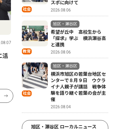
スポに向けて
社会
2026.08.06
旭区・瀬谷区
希望が丘中 高校生から
「探求」学ぶ 横浜瀬谷高
.08.07
と連携
教育
2026.08.06
に活
旭区・瀬谷区
横浜市旭区の若葉台地区セ
ンターで８月９日 ウクラ
イナ人親子が講話 戦争体
験を語り継ぐ若葉の会が主
社会
催
2026.08.04
旭区・瀬谷区 ローカルニュース