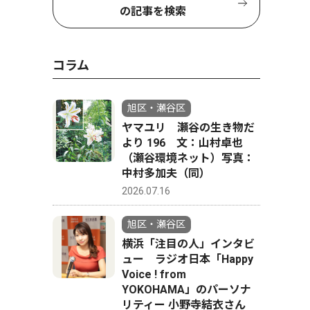
の記事を検索
コラム
旭区・瀬谷区
ヤマユリ 瀬谷の生き物だ
より 196 文：山村卓也
（瀬谷環境ネット）写真：
中村多加夫（同）
2026.07.16
旭区・瀬谷区
横浜「注目の人」インタビ
ュー ラジオ日本「Happy
Voice ! from
YOKOHAMA」のパーソナ
リティー 小野寺結衣さん