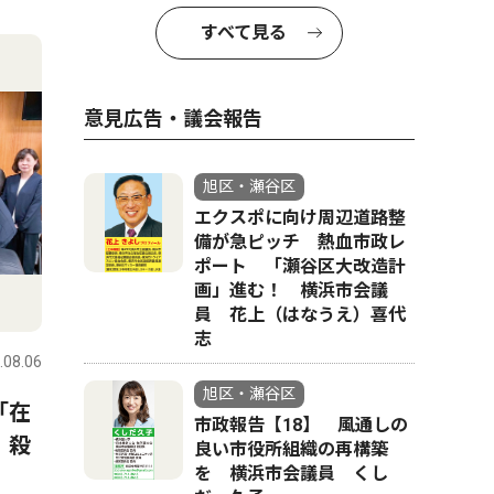
4
5
すべて見る
意見広告・議会報告
旭区・瀬谷区
エクスポに向け周辺道路整
備が急ピッチ 熱血市政レ
ポート 「瀬谷区大改造計
画」進む！ 横浜市会議
社会
ピックアッ
員 花上（はなうえ）喜代
志
.08.06
旭区・瀬谷区
2026.08.06
旭区・瀬谷
旭区・瀬谷区
「在
建設業協会瀬谷区会ら 掃除
万騎が原
市政報告【18】 風通しの
 殺
アートで機運醸成 エクスポ
ル 葬儀
良い市役所組織の再構築
を 横浜市会議員 くし
に向けて
散骨につ