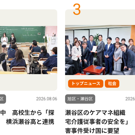
3
トップニュース
社会
区
2026.08.06
旭区・瀬谷区
2026
中 高校生から「探
瀬谷区のケアマネ組織 
 横浜瀬谷高と連携
宅介護従事者の安全を」
害事件受け国に要望