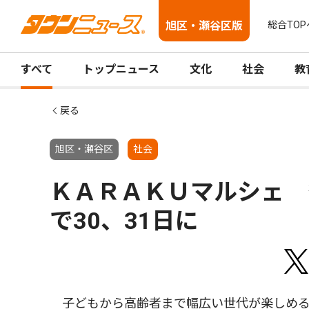
旭区・瀬谷区版
総合TOP
すべて
トップニュース
文化
社会
教
戻る
旭区・瀬谷区
社会
ＫＡＲＡＫＵマルシェ 
で30、31日に
子どもから高齢者まで幅広い世代が楽しめる「