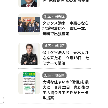
ト ”家族信託”の活用も提案
旭区・瀬谷区
タックス港南 車売るなら
地域密着店へ 電話一本、
無料で出張査定
旭区・瀬谷区
保土ケ谷法人会 元木大介
さん来たる ９月18日 セ
ミナーで講演
旭区・瀬谷区
大切な住まいの｢価値｣を最
大に ８月22日 売却後の
生活資金までＦＰがトータ
ル提案