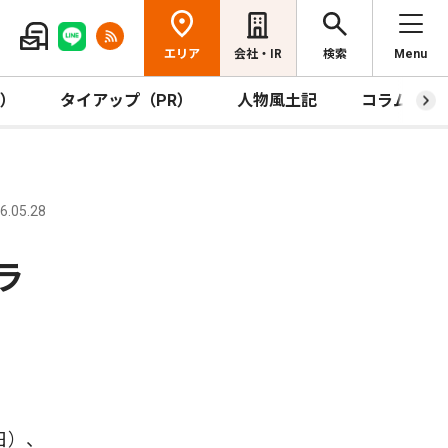
エリア
会社・IR
検索
Menu
R）
タイアップ（PR）
人物風土記
コラム
.05.28
ラ
日）、