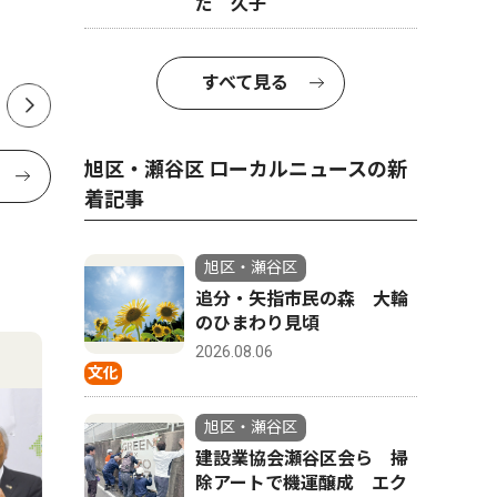
だ 久子
すべて見る
旭区・瀬谷区 ローカルニュースの新
着記事
旭区・瀬谷区
追分・矢指市民の森 大輪
のひまわり見頃
2026.08.06
文化
旭区・瀬谷区
建設業協会瀬谷区会ら 掃
除アートで機運醸成 エク