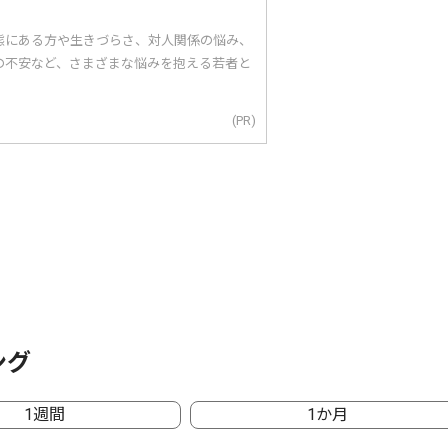
態にある方や生きづらさ、対人関係の悩み、
の不安など、さまざまな悩みを抱える若者と
(PR)
ング
1週間
1か月