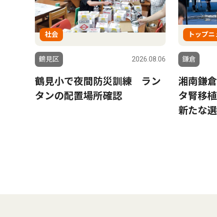
社会
トップニ
鶴見区
2026.08.06
鎌倉
鶴見小で夜間防災訓練 ラン
湘南鎌倉
タンの配置場所確認
タ腎移植
新たな選