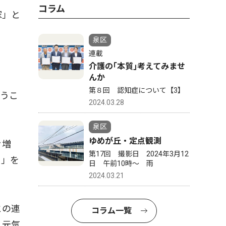
コラム
家」と
。
泉区
連載
介護の｢本質｣考えてみませ
んか
第８回 認知症について【3】
うこ
2024.03.28
泉区
ゆめが丘・定点観測
々増
第17回 撮影日 2024年3月12
口」を
日 午前10時〜 雨
2024.03.21
との連
コラム一覧
、元気