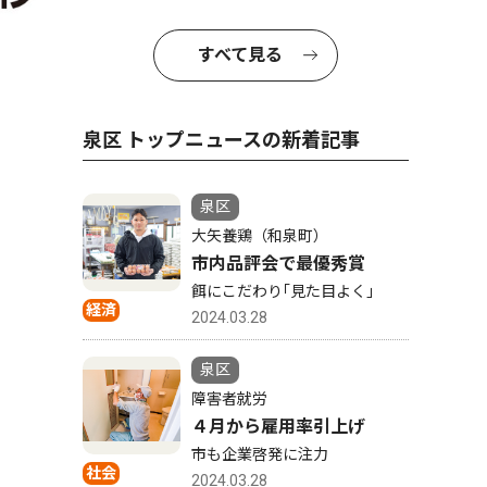
すべて見る
泉区 トップニュースの新着記事
泉区
大矢養鶏（和泉町）
市内品評会で最優秀賞
餌にこだわり｢見た目よく｣
経済
2024.03.28
泉区
障害者就労
４月から雇用率引上げ
市も企業啓発に注力
社会
2024.03.28