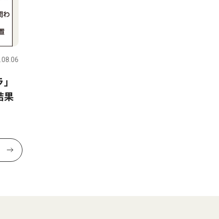
.08.06
ラ」
結果