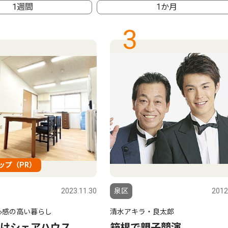
1週間
1か月
3
ップ（PR）
2023.11.30
泉区
2012
心感の高い暮らし
清水アキラ・良太郎
けシェアハウス
箱根で親子競演