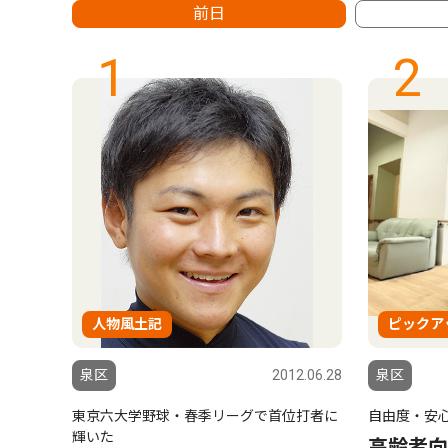
前日
1
2
人物風土記
ピックア
泉区
2012.06.28
泉区
東京六大学野球・春季リーグで首位打者に
自由度・安
輝いた
高齢者向