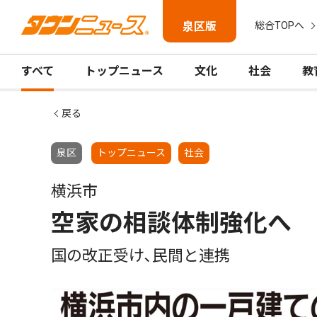
泉区版
総合TOPへ
すべて
トップニュース
文化
社会
教
戻る
泉区
トップニュース
社会
横浜市
空家の相談体制強化へ
国の改正受け､民間と連携