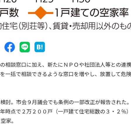
の相談窓口に加え、新たにＮＰＯや社団法人等との連
どを一括で相談できるような窓口を増やし、放置して危
検討。市会９月議会でも条例の一部改正が報告された
８年時点で２万２００戸（一戸建て住宅総数の３・２％
て空家。