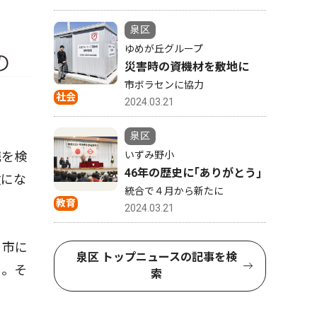
泉区
ゆめが丘グループ
災害時の資機材を敷地に
市ボラセンに協力
社会
2024.03.21
泉区
携を検
いずみ野小
46年の歴史に｢ありがとう｣
険にな
統合で４月から新たに
教育
2024.03.21
。市に
泉区 トップニュースの記事を検
）。そ
索