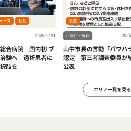
ュース
社会
社会
2026.07.31
戸塚区・泉区
2026
総合病院 国内初 ブ
山中市長の言動「パワハ
治験へ 透析患者に
認定 第三者調査委員が
択肢を
公表
エリア一覧を見る