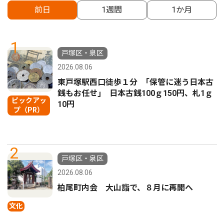
前日
1週間
1か月
1
戸塚区・泉区
2026.08.06
東戸塚駅西口徒歩１分 ｢保管に迷う日本古
銭もお任せ｣ 日本古銭100ｇ150円、札1ｇ
ピックアッ
10円
プ（PR）
2
戸塚区・泉区
2026.08.06
柏尾町内会 大山詣で、８月に再開へ
文化