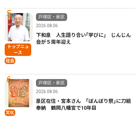
5
戸塚区・泉区
2026.08.06
下和泉 人生語り合い｢学びに｣ じんじん
会が５周年迎え
トップニュ
ース
社会
6
戸塚区・泉区
2026.08.06
泉区在住・宮本さん ｢ぼんぼり祭｣に刀絵
奉納 鶴岡八幡宮で10年目
文化