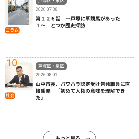
戸塚区・泉区
2026.07.30
第１２６話 〜戸塚に草競馬があった
１〜 とつか歴史探訪
コラム
10
戸塚区・泉区
2026.08.01
山中市長、パワハラ認定受け告発職員に直
接謝罪 「初めて人権の意味を理解でき
社会
た」
もっと見る