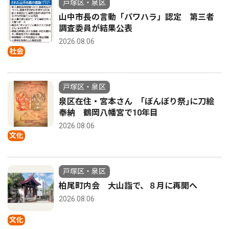
戸塚区・泉区
山中市長の言動「パワハラ」認定 第三者
調査委員が結果公表
2026.08.06
社会
戸塚区・泉区
泉区在住・宮本さん ｢ぼんぼり祭｣に刀絵
奉納 鶴岡八幡宮で10年目
2026.08.06
文化
戸塚区・泉区
柏尾町内会 大山詣で、８月に再開へ
2026.08.06
文化