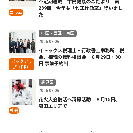
不定期連載 市民健康の森だより 第
239回 今年も「竹工作教室」行いまし
コラム
た
中区・西区・南区
2026.08.06
イトックス税理士・行政書士事務所 税
金、相続の無料相談会 ８月29日・30
ピックアッ
日 事前予約制
プ（PR）
鶴見区
2026.08.06
花火大会復活へ清掃活動 ８月15日、
潮田エリアで
社会