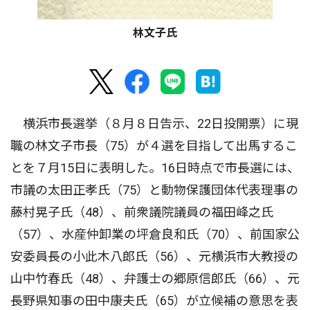
林文子氏
横浜市長選挙（８月８日告示、22日投開票）に現
職の林文子市長（75）が４選を目指して出馬するこ
とを７月15日に表明した。16日時点で市長選には、
市議の太田正孝氏（75）と動物保護団体代表理事の
藤村晃子氏（48）、前衆議院議員の福田峰之氏
（57）、水産仲卸業の坪倉良和氏（70）、前国家公
安委員長の小此木八郎氏（56）、元横浜市大教授の
山中竹春氏（48）、弁護士の郷原信郎氏（66）、元
長野県知事の田中康夫氏（65）が立候補の意思を表