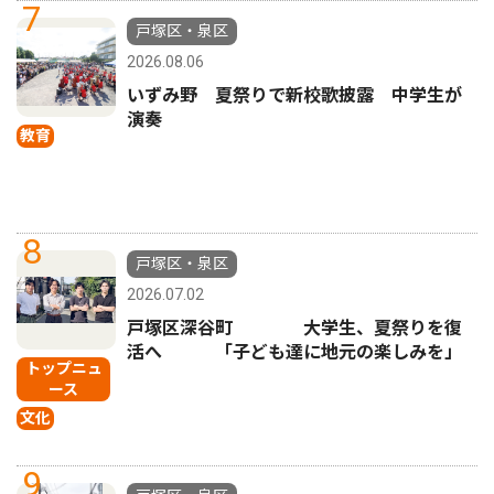
7
戸塚区・泉区
2026.08.06
いずみ野 夏祭りで新校歌披露 中学生が
演奏
教育
8
戸塚区・泉区
2026.07.02
戸塚区深谷町 大学生、夏祭りを復
活へ 「子ども達に地元の楽しみを」
トップニュ
ース
文化
9