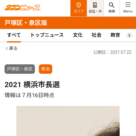
エリア
会社・IR
検索
Menu
戸塚区・泉区版
すべて
トップニュース
文化
社会
教育
ス
戻る
公開日：2021.07.22
戸塚区・泉区
政治
2021 横浜市長選
情報は７月16日時点