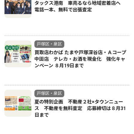
タックス港南 車売るなら地域密着店へ
電話一本、無料で出張査定
戸塚区・泉区
買取店わかば たまや戸塚深谷店・Ａコープ
中田店 テレカ・お酒を現金化 強化キャ
ンペーン ８月19日まで
戸塚区・泉区
夏の特別企画 不動産２社×タウンニュー
ス 不動産を無料査定 応募締切は８月31
日まで