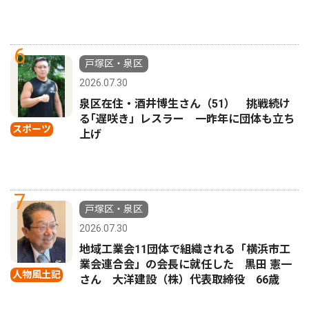
6
戸塚区・泉区
2026.07.30
泉区在住・酒井博生さん（51） 挑戦続け
る｢遅咲き」レスラー 一昨年に団体も立ち
スポーツ
上げ
7
戸塚区・泉区
2026.07.30
地域工業会11団体で組織される「横浜市工
業会連合会」の会長に就任した 黒田 憲一
人物風土記
さん 大洋建設（株）代表取締役 66歳