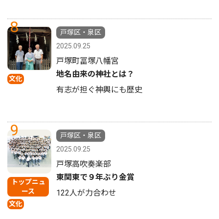
8
戸塚区・泉区
2025.09.25
戸塚町冨塚八幡宮
地名由来の神社とは？
文化
有志が担ぐ神輿にも歴史
9
戸塚区・泉区
2025.09.25
戸塚高吹奏楽部
東関東で９年ぶり金賞
トップニュ
ース
122人が力合わせ
文化