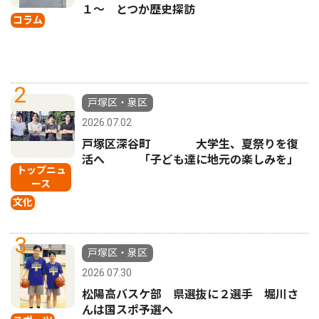
１〜 とつか歴史探訪
コラム
2
戸塚区・泉区
2026.07.02
戸塚区深谷町 大学生、夏祭りを復
活へ 「子ども達に地元の楽しみを」
トップニュ
ース
文化
3
戸塚区・泉区
2026.07.30
松陽高バスケ部 県選抜に２選手 堀川さ
んは国スポ予選へ