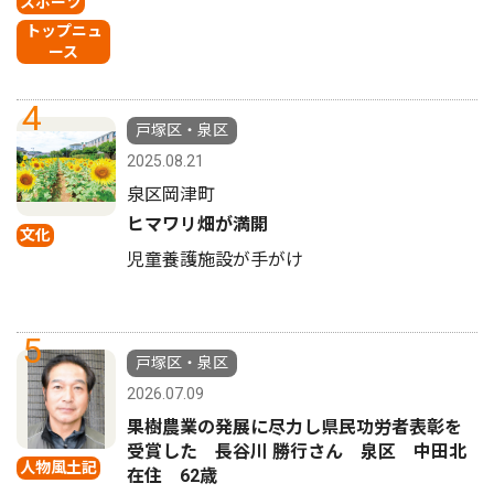
スポーツ
トップニュ
ース
4
戸塚区・泉区
2025.08.21
泉区岡津町
ヒマワリ畑が満開
文化
児童養護施設が手がけ
5
戸塚区・泉区
2026.07.09
果樹農業の発展に尽力し県民功労者表彰を
受賞した 長谷川 勝行さん 泉区 中田北
人物風土記
在住 62歳