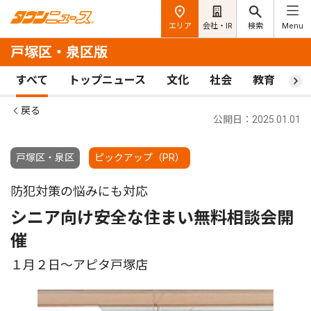
エリア
会社・IR
検索
Menu
戸塚区・泉区版
すべて
トップニュース
文化
社会
教育
ス
戻る
公開日：2025.01.01
戸塚区・泉区
ピックアップ（PR）
防犯対策の悩みにも対応
シニア向け安全な住まい無料相談会開
催
１月２日〜アピタ戸塚店