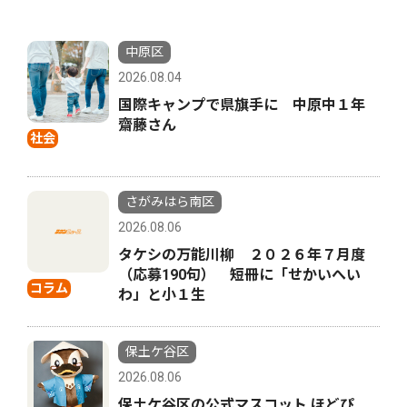
中原区
2026.08.04
国際キャンプで県旗手に 中原中１年
齋藤さん
社会
さがみはら南区
2026.08.06
タケシの万能川柳 ２０２６年７月度
（応募190句） 短冊に「せかいへい
コラム
わ」と小１生
保土ケ谷区
2026.08.06
保土ケ谷区の公式マスコット ほどぴ