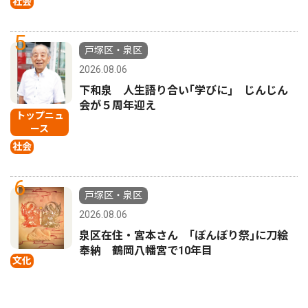
社会
5
戸塚区・泉区
2026.08.06
下和泉 人生語り合い｢学びに｣ じんじん
会が５周年迎え
トップニュ
ース
社会
6
戸塚区・泉区
2026.08.06
泉区在住・宮本さん ｢ぼんぼり祭｣に刀絵
奉納 鶴岡八幡宮で10年目
文化