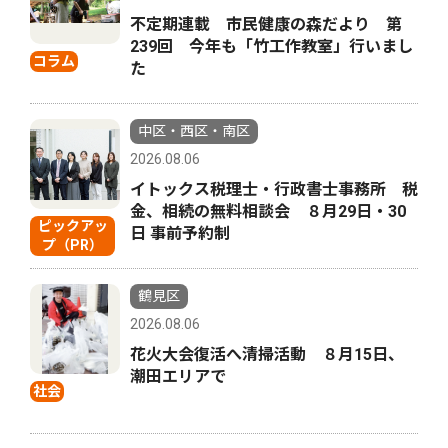
不定期連載 市民健康の森だより 第
239回 今年も「竹工作教室」行いまし
コラム
た
中区・西区・南区
2026.08.06
イトックス税理士・行政書士事務所 税
金、相続の無料相談会 ８月29日・30
ピックアッ
日 事前予約制
プ（PR）
鶴見区
2026.08.06
花火大会復活へ清掃活動 ８月15日、
潮田エリアで
社会