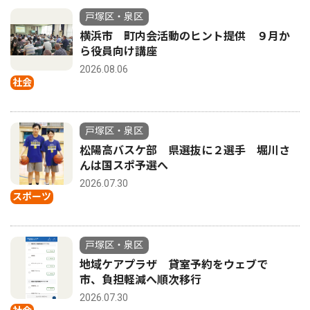
戸塚区・泉区
横浜市 町内会活動のヒント提供 ９月か
ら役員向け講座
2026.08.06
社会
戸塚区・泉区
松陽高バスケ部 県選抜に２選手 堀川さ
んは国スポ予選へ
2026.07.30
スポーツ
戸塚区・泉区
地域ケアプラザ 貸室予約をウェブで
市、負担軽減へ順次移行
2026.07.30