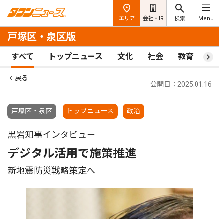
エリア
会社・IR
検索
Menu
戸塚区・泉区版
すべて
トップニュース
文化
社会
教育
ス
戻る
公開日：2025.01.16
戸塚区・泉区
トップニュース
政治
黒岩知事インタビュー
デジタル活用で施策推進
新地震防災戦略策定へ