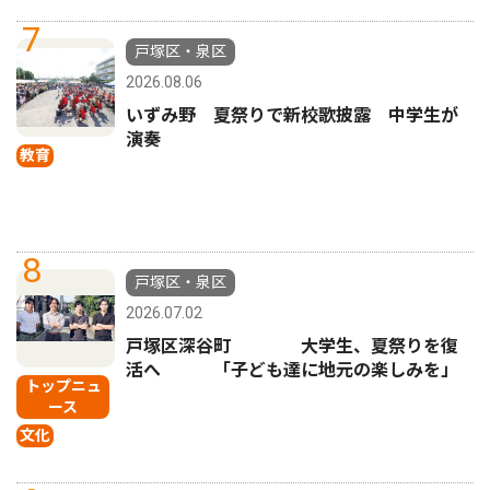
7
戸塚区・泉区
2026.08.06
いずみ野 夏祭りで新校歌披露 中学生が
演奏
教育
8
戸塚区・泉区
2026.07.02
戸塚区深谷町 大学生、夏祭りを復
活へ 「子ども達に地元の楽しみを」
トップニュ
ース
文化