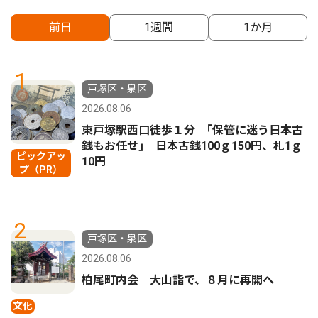
前日
1週間
1か月
1
戸塚区・泉区
2026.08.06
東戸塚駅西口徒歩１分 ｢保管に迷う日本古
銭もお任せ｣ 日本古銭100ｇ150円、札1ｇ
ピックアッ
10円
プ（PR）
2
戸塚区・泉区
2026.08.06
柏尾町内会 大山詣で、８月に再開へ
文化