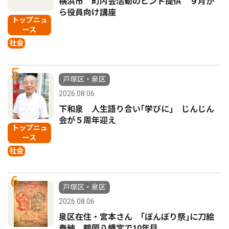
横浜市 町内会活動のヒント提供 ９月か
ら役員向け講座
トップニュ
ース
社会
5
戸塚区・泉区
2026.08.06
下和泉 人生語り合い｢学びに｣ じんじん
会が５周年迎え
トップニュ
ース
社会
6
戸塚区・泉区
2026.08.06
泉区在住・宮本さん ｢ぼんぼり祭｣に刀絵
奉納 鶴岡八幡宮で10年目