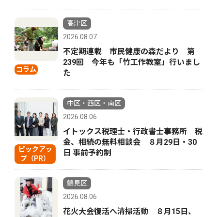
高津区
2026.08.07
不定期連載 市民健康の森だより 第
239回 今年も「竹工作教室」行いまし
コラム
た
中区・西区・南区
2026.08.06
イトックス税理士・行政書士事務所 税
金、相続の無料相談会 ８月29日・30
ピックアッ
日 事前予約制
プ（PR）
鶴見区
2026.08.06
花火大会復活へ清掃活動 ８月15日、