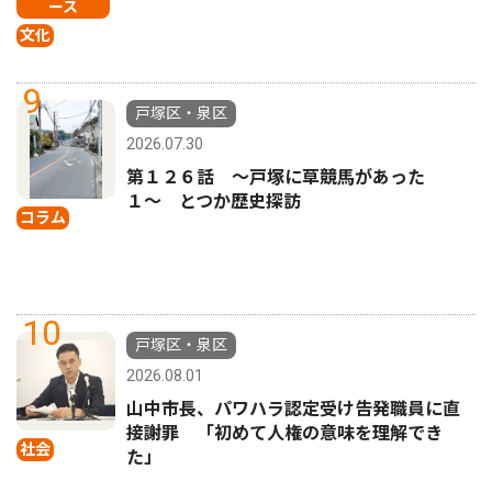
ース
文化
9
戸塚区・泉区
2026.07.30
第１２６話 〜戸塚に草競馬があった
１〜 とつか歴史探訪
コラム
10
戸塚区・泉区
2026.08.01
山中市長、パワハラ認定受け告発職員に直
接謝罪 「初めて人権の意味を理解でき
社会
た」