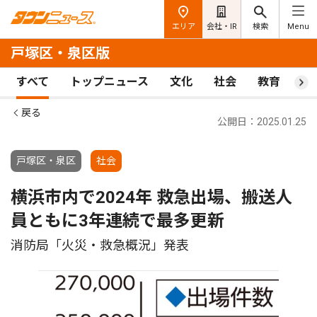
エリア
会社・IR
検索
Menu
戸塚区・泉区版
すべて
トップニュース
文化
社会
教育
ス
戻る
公開日：2025.01.25
戸塚区・泉区
社会
横浜市内で2024年 救急出場、搬送人
員ともに3年連続で最多更新
消防局「火災・救急概況」発表