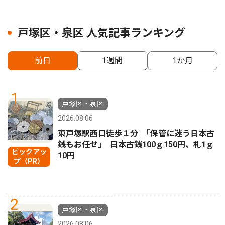
戸塚区・泉区 人気記事ランキング
前日
1週間
1か月
1
戸塚区・泉区
2026.08.06
東戸塚駅西口徒歩１分 ｢保管に迷う日本古
銭もお任せ｣ 日本古銭100ｇ150円、札1ｇ
ピックアッ
10円
プ（PR）
2
戸塚区・泉区
2026.08.06