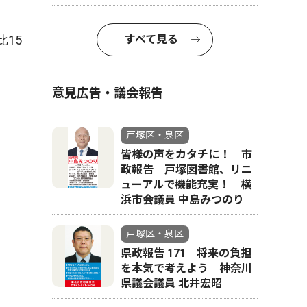
15
すべて見る
意見広告・議会報告
戸塚区・泉区
皆様の声をカタチに！ 市
政報告 戸塚図書館、リニ
ューアルで機能充実！ 横
浜市会議員 中島みつのり
戸塚区・泉区
県政報告 171 将来の負担
を本気で考えよう 神奈川
県議会議員 北井宏昭