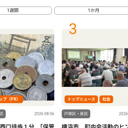
1週間
1か月
3
ップ（PR）
トップニュース
社会
区
2026.08.06
戸塚区・泉区
2026
西口徒歩１分 ｢保管
横浜市 町内会活動のヒ