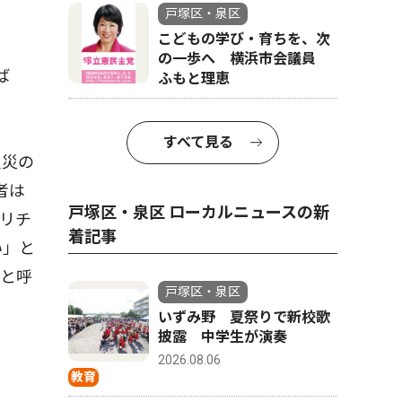
戸塚区・泉区
こどもの学び・育ちを、次
の一歩へ 横浜市会議員
ば
ふもと理恵
すべて見る
火災の
者は
戸塚区・泉区 ローカルニュースの新
リチ
着記事
い」と
」と呼
戸塚区・泉区
いずみ野 夏祭りで新校歌
披露 中学生が演奏
2026.08.06
教育