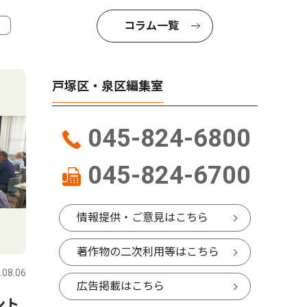
コラム一覧
4
5
戸塚区・泉区編集室
045-824-6800
045-824-6700
情報提供・ご意見はこちら
社会
トップニ
著作物の二次利用等はこちら
.08.06
戸塚区・泉区
2026.08.06
戸塚区・泉
広告掲載はこちら
ント
山中市長の言動「パワハラ」
下和泉 