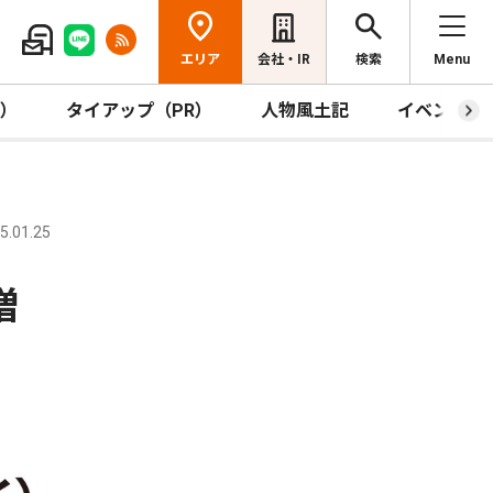
エリア
会社・IR
検索
Menu
R）
タイアップ（PR）
人物風土記
イベント
.01.25
増