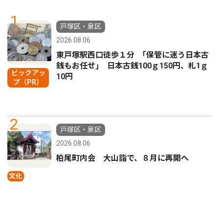
1
戸塚区・泉区
2026.08.06
東戸塚駅西口徒歩１分 ｢保管に迷う日本古
銭もお任せ｣ 日本古銭100ｇ150円、札1ｇ
ピックアッ
10円
プ（PR）
2
戸塚区・泉区
2026.08.06
柏尾町内会 大山詣で、８月に再開へ
文化