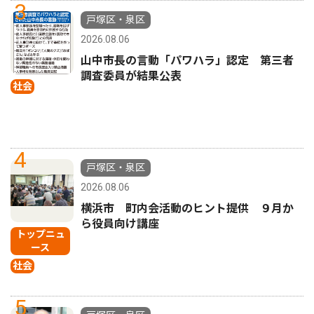
3
戸塚区・泉区
2026.08.06
山中市長の言動「パワハラ」認定 第三者
調査委員が結果公表
社会
4
戸塚区・泉区
2026.08.06
横浜市 町内会活動のヒント提供 ９月か
ら役員向け講座
トップニュ
ース
社会
5