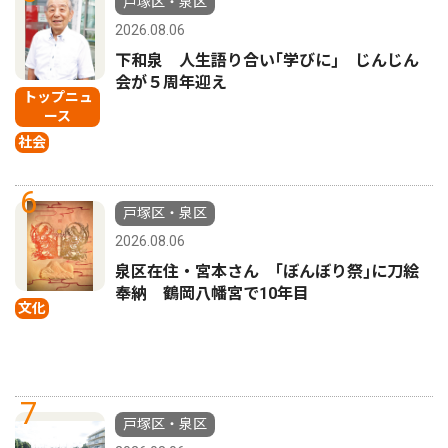
戸塚区・泉区
2026.08.06
下和泉 人生語り合い｢学びに｣ じんじん
会が５周年迎え
トップニュ
ース
社会
6
戸塚区・泉区
2026.08.06
泉区在住・宮本さん ｢ぼんぼり祭｣に刀絵
奉納 鶴岡八幡宮で10年目
文化
7
戸塚区・泉区