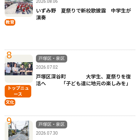
2026.08.06
いずみ野 夏祭りで新校歌披露 中学生が
演奏
教育
8
戸塚区・泉区
2026.07.02
戸塚区深谷町 大学生、夏祭りを復
活へ 「子ども達に地元の楽しみを」
トップニュ
ース
文化
9
戸塚区・泉区
2026.07.30