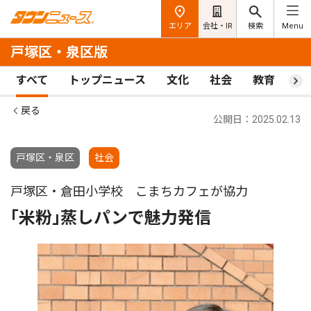
エリア
会社・IR
検索
Menu
戸塚区・泉区版
すべて
トップニュース
文化
社会
教育
ス
戻る
公開日：2025.02.13
戸塚区・泉区
社会
戸塚区・倉田小学校 こまちカフェが協力
｢米粉｣蒸しパンで魅力発信