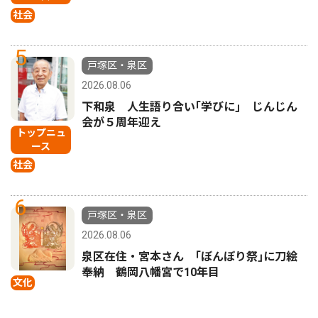
社会
5
戸塚区・泉区
2026.08.06
下和泉 人生語り合い｢学びに｣ じんじん
会が５周年迎え
トップニュ
ース
社会
6
戸塚区・泉区
2026.08.06
泉区在住・宮本さん ｢ぼんぼり祭｣に刀絵
奉納 鶴岡八幡宮で10年目
文化