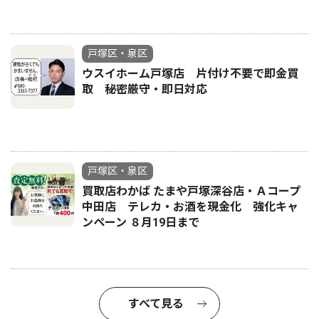
戸塚区・泉区
ウスイホーム戸塚店 片付け不要で即金買
取 秘密厳守・即日対応
戸塚区・泉区
買取店わかば たまや戸塚深谷店・Ａコープ
中田店 テレカ・お酒を現金化 強化キャ
ンペーン ８月19日まで
すべて見る