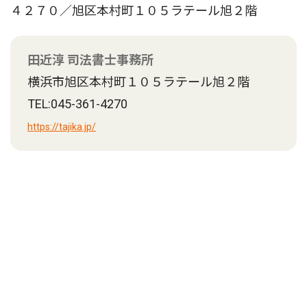
４２７０／旭区本村町１０５ラテール旭２階
田近淳 司法書士事務所
横浜市旭区本村町１０５ラテール旭２階
TEL:045-361-4270
https://tajika.jp/