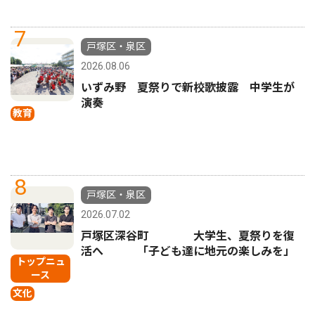
7
戸塚区・泉区
2026.08.06
いずみ野 夏祭りで新校歌披露 中学生が
演奏
教育
8
戸塚区・泉区
2026.07.02
戸塚区深谷町 大学生、夏祭りを復
活へ 「子ども達に地元の楽しみを」
トップニュ
ース
文化