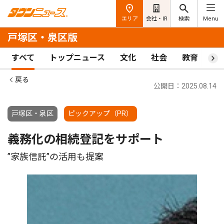
エリア
会社・IR
検索
Menu
戸塚区・泉区版
すべて
トップニュース
文化
社会
教育
ス
戻る
公開日：2025.08.14
戸塚区・泉区
ピックアップ（PR）
義務化の相続登記をサポート
”家族信託”の活用も提案