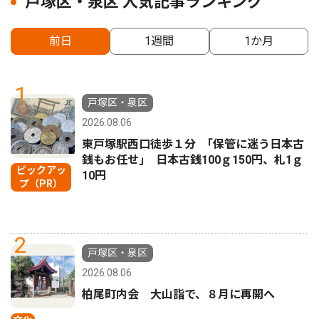
戸塚区・泉区 人気記事ランキング
前日
1週間
1か月
1
戸塚区・泉区
2026.08.06
東戸塚駅西口徒歩１分 ｢保管に迷う日本古
銭もお任せ｣ 日本古銭100ｇ150円、札1ｇ
ピックアッ
10円
プ（PR）
2
戸塚区・泉区
2026.08.06
柏尾町内会 大山詣で、８月に再開へ