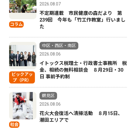
2026.08.07
不定期連載 市民健康の森だより 第
239回 今年も「竹工作教室」行いまし
コラム
た
中区・西区・南区
2026.08.06
イトックス税理士・行政書士事務所 税
金、相続の無料相談会 ８月29日・30
ピックアッ
日 事前予約制
プ（PR）
鶴見区
2026.08.06
花火大会復活へ清掃活動 ８月15日、
潮田エリアで
社会