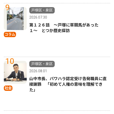
9
戸塚区・泉区
2026.07.30
第１２６話 〜戸塚に草競馬があった
１〜 とつか歴史探訪
コラム
10
戸塚区・泉区
2026.08.01
山中市長、パワハラ認定受け告発職員に直
接謝罪 「初めて人権の意味を理解でき
社会
た」