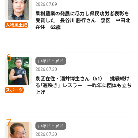
2026.07.09
果樹農業の発展に尽力し県民功労者表彰を
受賞した 長谷川 勝行さん 泉区 中田北
人物風土記
在住 62歳
6
戸塚区・泉区
2026.07.30
泉区在住・酒井博生さん（51） 挑戦続け
る｢遅咲き」レスラー 一昨年に団体も立ち
スポーツ
上げ
7
戸塚区・泉区
2026.07.30