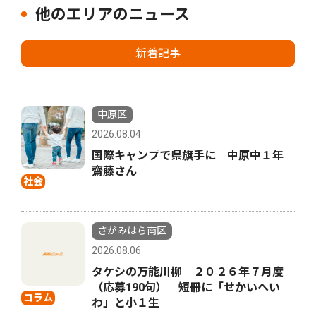
他のエリアのニュース
新着記事
中原区
2026.08.04
国際キャンプで県旗手に 中原中１年
齋藤さん
社会
さがみはら南区
2026.08.06
タケシの万能川柳 ２０２６年７月度
（応募190句） 短冊に「せかいへい
コラム
わ」と小１生