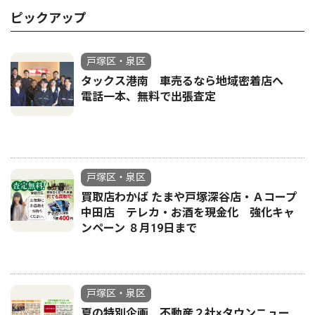
ピックアップ
戸塚区・泉区
タックス港南 車売るなら地域密着店へ
電話一本、無料で出張査定
戸塚区・泉区
買取店わかば たまや戸塚深谷店・Ａコープ
中田店 テレカ・お酒を現金化 強化キャ
ンペーン ８月19日まで
戸塚区・泉区
夏の特別企画 不動産２社×タウンニュー