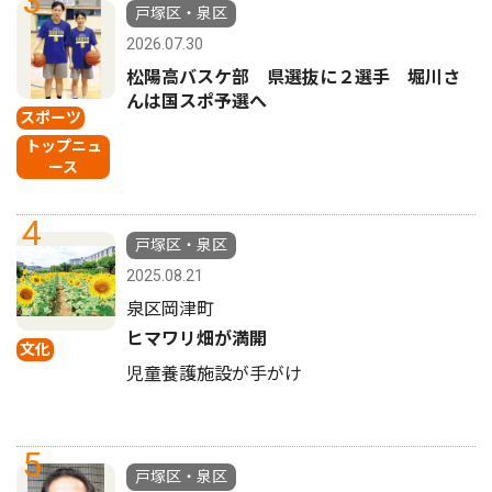
3
戸塚区・泉区
2026.07.30
松陽高バスケ部 県選抜に２選手 堀川さ
んは国スポ予選へ
スポーツ
トップニュ
ース
4
戸塚区・泉区
2025.08.21
泉区岡津町
ヒマワリ畑が満開
文化
児童養護施設が手がけ
5
戸塚区・泉区