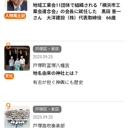
地域工業会11団体で組織される「横浜市工
業会連合会」の会長に就任した 黒田 憲一
人物風土記
さん 大洋建設（株）代表取締役 66歳
8
戸塚区・泉区
2025.09.25
戸塚町冨塚八幡宮
地名由来の神社とは？
文化
有志が担ぐ神輿にも歴史
9
戸塚区・泉区
2025.09.25
戸塚高吹奏楽部