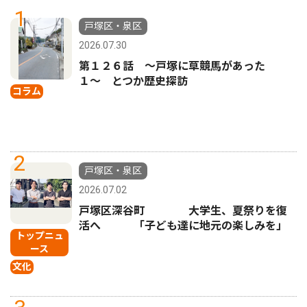
1
戸塚区・泉区
2026.07.30
第１２６話 〜戸塚に草競馬があった
１〜 とつか歴史探訪
コラム
2
戸塚区・泉区
2026.07.02
戸塚区深谷町 大学生、夏祭りを復
活へ 「子ども達に地元の楽しみを」
トップニュ
ース
文化