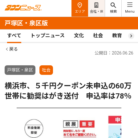
エリア
会社・IR
検索
Menu
戸塚区・泉区版
すべて
トップニュース
文化
社会
教育
ス
戻る
公開日：2026.06.26
戸塚区・泉区
社会
横浜市、５千円クーポン未申込の60万
世帯に勧奨はがき送付 申込率は78％