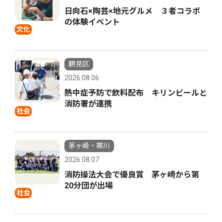
日向石×陶芸×地元グルメ ３者コラボ
の体験イベント
文化
鶴見区
2026.08.06
熱中症予防で飲料配布 キリンビールと
消防署が連携
社会
茅ヶ崎・寒川
2026.08.07
消防操法大会で優良賞 茅ヶ崎から第
20分団が出場
社会