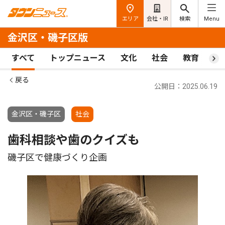
エリア
会社・IR
検索
Menu
金沢区・磯子区版
すべて
トップニュース
文化
社会
教育
ス
戻る
公開日：2025.06.19
金沢区・磯子区
社会
歯科相談や歯のクイズも
磯子区で健康づくり企画