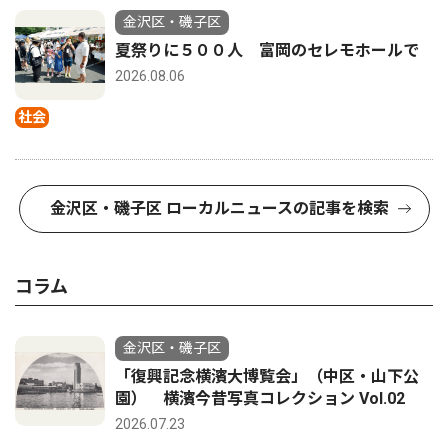
金沢区・磯子区
夏祭りに５００人 富岡のセレモホールで
2026.08.06
社会
金沢区・磯子区 ローカルニュースの記事を検索
コラム
金沢区・磯子区
「復興記念横濱大博覧会」（中区・山下公
園） 横濱今昔写真コレクション Vol.02
2026.07.23