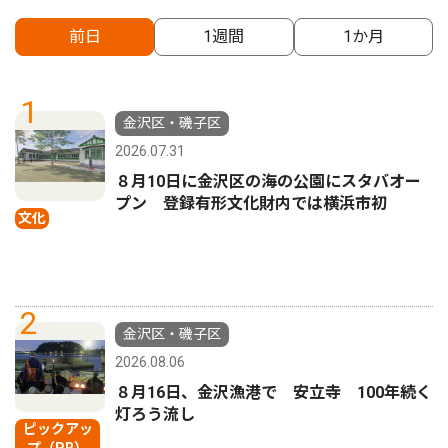
前日
1週間
1か月
1
金沢区・磯子区
2026.07.31
８月10日に金沢区の海の公園にスタバオー
プン 登録有形文化財内では横浜市初
文化
2
金沢区・磯子区
2026.08.06
８月16日、金沢漁港で 安立寺 100年続く
灯ろう流し
ピックアッ