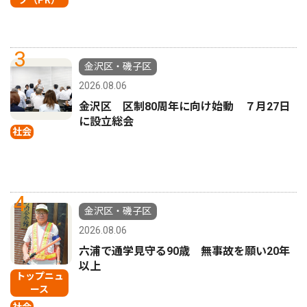
プ（PR）
3
金沢区・磯子区
2026.08.06
金沢区 区制80周年に向け始動 ７月27日
に設立総会
社会
4
金沢区・磯子区
2026.08.06
六浦で通学見守る90歳 無事故を願い20年
以上
トップニュ
ース