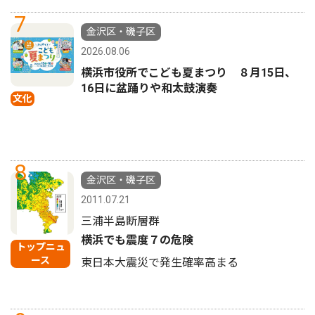
7
金沢区・磯子区
2026.08.06
横浜市役所でこども夏まつり ８月15日、
16日に盆踊りや和太鼓演奏
文化
8
金沢区・磯子区
2011.07.21
三浦半島断層群
横浜でも震度７の危険
トップニュ
ース
東日本大震災で発生確率高まる