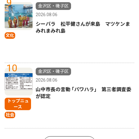
9
金沢区・磯子区
2026.08.06
シーパラ 松平健さんが来島 マツケンま
みれまみれ島
文化
10
金沢区・磯子区
2026.08.06
山中市長の言動 ｢パワハラ｣ 第三者調査委
が認定
トップニュ
ース
社会