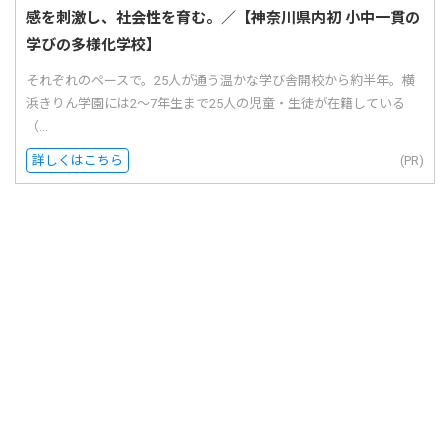
感を刺激し、社会性を育む。／【神奈川県内初 小中一貫の
学びの多様化学校】
それぞれのペースで。25人が通う温かな学び舎開校から約半年。横
浜きりん学園には2〜7年生まで25人の児童・生徒が在籍している
（...
詳しくはこちら
(PR)