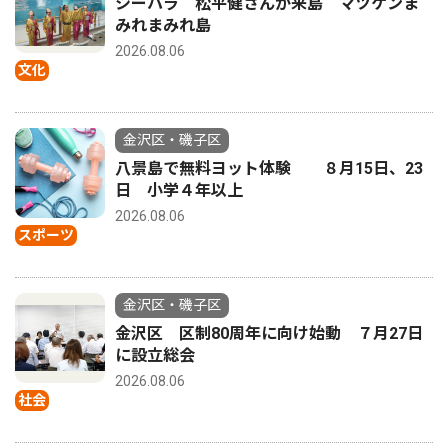
シーパラ 松平健さんが来島 マツケンま
みれまみれ島
2026.08.06
文化
金沢区・磯子区
八景島で無料ヨット体験 ８月15日、23
日 小学４年以上
2026.08.06
スポーツ
金沢区・磯子区
金沢区 区制80周年に向け始動 ７月27日
に設立総会
2026.08.06
社会