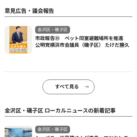
意見広告・議会報告
金沢区・磯子区
市政報告㉜ ペット同室避難場所を推進
公明党横浜市会議員（磯子区） たけだ勝久
すべて見る
金沢区・磯子区 ローカルニュースの新着記事
金沢区・磯子区