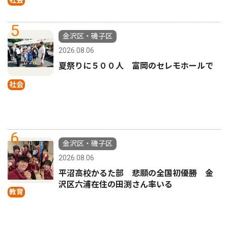
社会
5
金沢区・磯子区
2026.08.06
夏祭りに５００人 富岡のセレモホールで
社会
6
金沢区・磯子区
2026.08.06
平沼高校かるた部 悲願の全国初優勝 金
沢区六浦在住の田渕さん率いる
教育