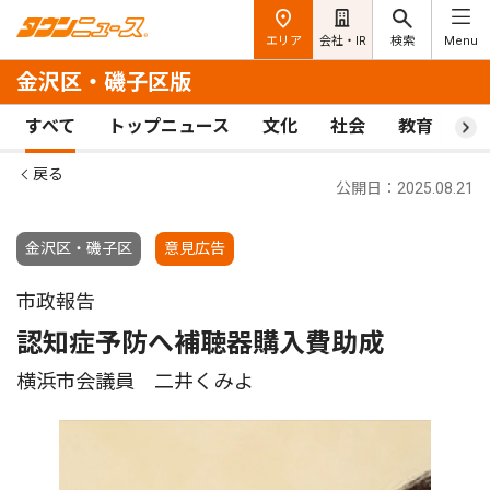
エリア
会社・IR
検索
Menu
金沢区・磯子区版
すべて
トップニュース
文化
社会
教育
ス
戻る
公開日：2025.08.21
金沢区・磯子区
意見広告
市政報告
認知症予防へ補聴器購入費助成
横浜市会議員 二井くみよ