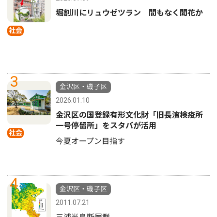
堀割川にリュウゼツラン 間もなく開花か
社会
3
金沢区・磯子区
2026.01.10
金沢区の国登録有形文化財「旧長濱検疫所
一号停留所」をスタバが活用
社会
今夏オープン目指す
4
金沢区・磯子区
2011.07.21