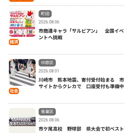
町田
2026.08.06
市商連キャラ「サルビアン」 全国イベ
ントへ挑戦
経済
中原区
2026.08.01
川崎市 熊本地震、寄付受付始まる 市
サイトからクレカで 口座受付も準備中
社会
青葉区
2026.08.06
市ケ尾高校 野球部 県大会で初ベスト