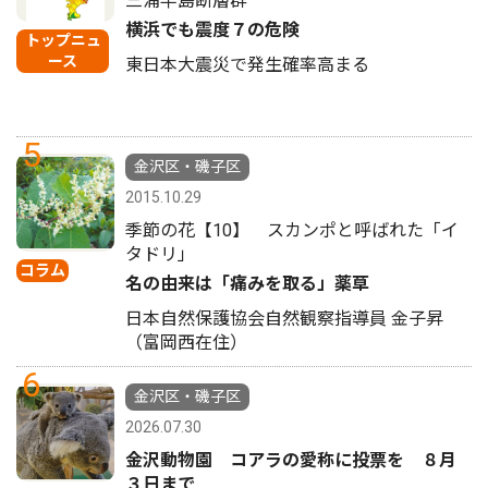
三浦半島断層群
横浜でも震度７の危険
トップニュ
ース
東日本大震災で発生確率高まる
5
金沢区・磯子区
2015.10.29
季節の花【10】 スカンポと呼ばれた「イ
タドリ」
コラム
名の由来は「痛みを取る」薬草
日本自然保護協会自然観察指導員 金子昇
（富岡西在住）
6
金沢区・磯子区
2026.07.30
金沢動物園 コアラの愛称に投票を ８月
３日まで