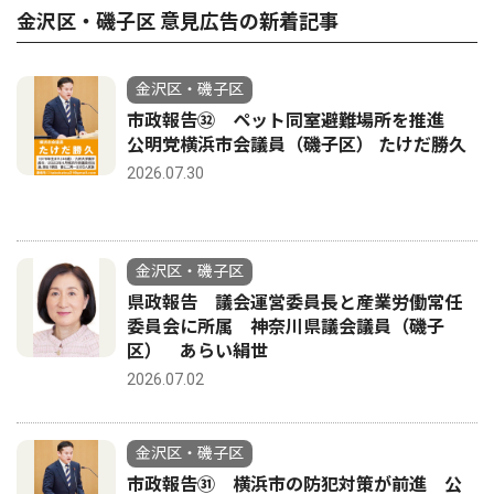
金沢区・磯子区 意見広告の新着記事
金沢区・磯子区
市政報告㉜ ペット同室避難場所を推進
公明党横浜市会議員（磯子区） たけだ勝久
2026.07.30
金沢区・磯子区
県政報告 議会運営委員長と産業労働常任
委員会に所属 神奈川県議会議員（磯子
区） あらい絹世
2026.07.02
金沢区・磯子区
市政報告㉛ 横浜市の防犯対策が前進 公