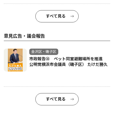
すべて見る
意見広告・議会報告
金沢区・磯子区
市政報告㉜ ペット同室避難場所を推進
公明党横浜市会議員（磯子区） たけだ勝久
すべて見る