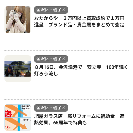
金沢区・磯子区
おたからや ３万円以上買取成約で１万円
進呈 ブランド品・貴金属をまとめて査定
金沢区・磯子区
８月16日、金沢漁港で 安立寺 100年続く
灯ろう流し
金沢区・磯子区
旭屋ガラス店 窓リフォームに補助金 遮
熱効果、65周年で特典も