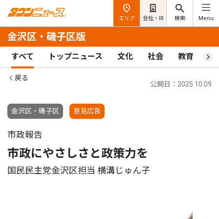
エリア
会社・IR
検索
Menu
金沢区・磯子区版
すべて
トップニュース
文化
社会
教育
ス
戻る
公開日：2025.10.09
金沢区・磯子区
意見広告
市政報告
市政にやさしさと政策力を
国民民主党金沢区担当 横溝じゅん子