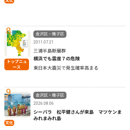
文化
8
金沢区・磯子区
2011.07.21
三浦半島断層群
横浜でも震度７の危険
トップニュ
ース
東日本大震災で発生確率高まる
9
金沢区・磯子区
2026.08.06
シーパラ 松平健さんが来島 マツケンま
みれまみれ島
文化