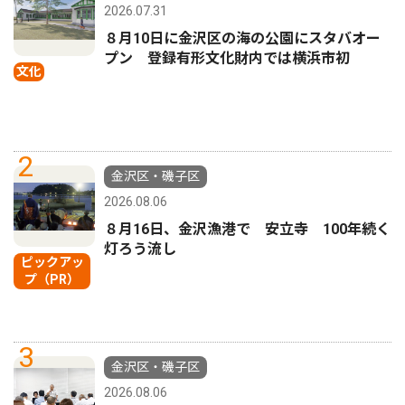
2026.07.31
８月10日に金沢区の海の公園にスタバオー
プン 登録有形文化財内では横浜市初
文化
2
金沢区・磯子区
2026.08.06
８月16日、金沢漁港で 安立寺 100年続く
灯ろう流し
ピックアッ
プ（PR）
3
金沢区・磯子区
2026.08.06