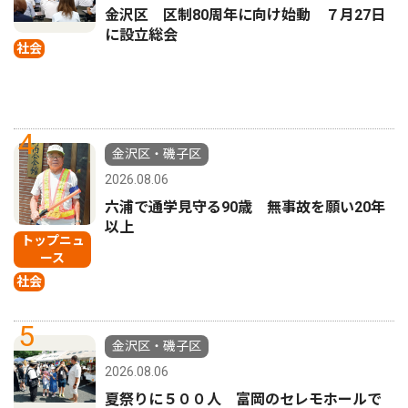
金沢区 区制80周年に向け始動 ７月27日
に設立総会
社会
4
金沢区・磯子区
2026.08.06
六浦で通学見守る90歳 無事故を願い20年
以上
トップニュ
ース
社会
5
金沢区・磯子区
2026.08.06
夏祭りに５００人 富岡のセレモホールで