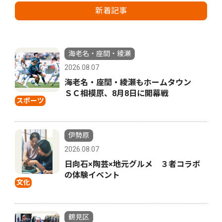
新着記事
海老名・座間・綾瀬
2026.08.07
海老名・座間・綾瀬もホームタウン
ＳＣ相模原、8月8日に開幕戦
スポーツ
伊勢原
2026.08.07
日向石×陶芸×地元グルメ ３者コラボ
の体験イベント
文化
鶴見区