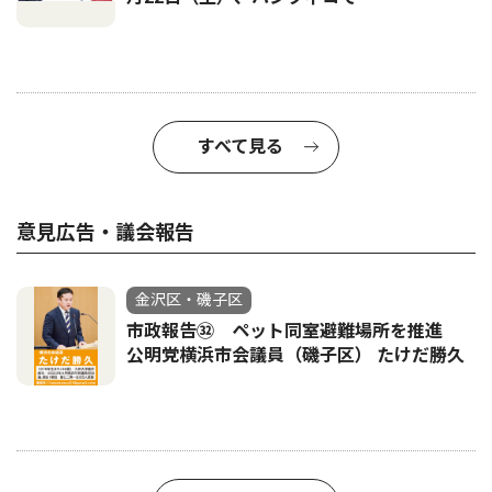
すべて見る
意見広告・議会報告
金沢区・磯子区
市政報告㉜ ペット同室避難場所を推進
公明党横浜市会議員（磯子区） たけだ勝久