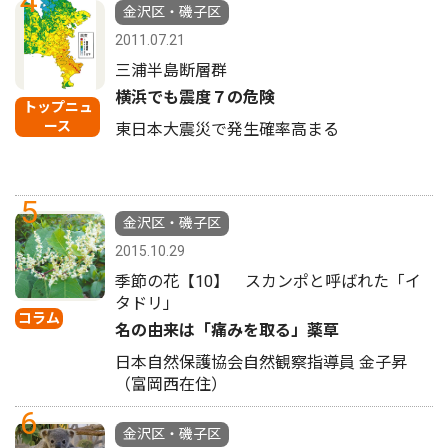
4
金沢区・磯子区
2011.07.21
三浦半島断層群
横浜でも震度７の危険
トップニュ
ース
東日本大震災で発生確率高まる
5
金沢区・磯子区
2015.10.29
季節の花【10】 スカンポと呼ばれた「イ
タドリ」
コラム
名の由来は「痛みを取る」薬草
日本自然保護協会自然観察指導員 金子昇
（富岡西在住）
6
金沢区・磯子区