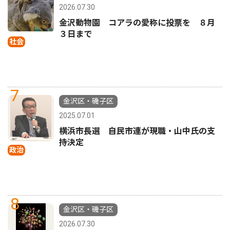
2026.07.30
金沢動物園 コアラの愛称に投票を ８月
３日まで
社会
7
金沢区・磯子区
2025.07.01
横浜市長選 自民市連が現職・山中氏の支
持決定
政治
8
金沢区・磯子区
2026.07.30