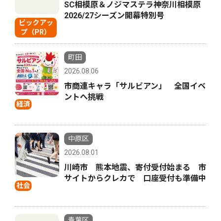
SC相模原＆ノジマステラ神奈川相模原
2026/27シーズン開幕特別号
ピックアッ
プ（PR）
町田
2026.08.06
市商連キャラ「サルビアン」 全国イベ
ントへ挑戦
経済
中原区
2026.08.01
川崎市 熊本地震、寄付受付始まる 市
サイトからクレカで 口座受付も準備中
社会
青葉区