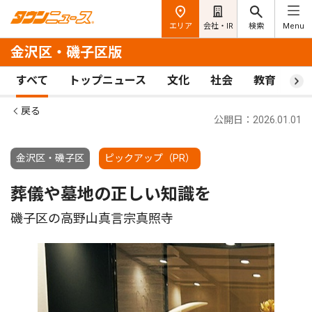
エリア
会社・IR
検索
Menu
金沢区・磯子区版
すべて
トップニュース
文化
社会
教育
ス
戻る
公開日：2026.01.01
金沢区・磯子区
ピックアップ（PR）
葬儀や墓地の正しい知識を
磯子区の高野山真言宗真照寺