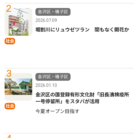
2
金沢区・磯子区
2026.07.09
堀割川にリュウゼツラン 間もなく開花か
社会
3
金沢区・磯子区
2026.01.10
金沢区の国登録有形文化財「旧長濱検疫所
一号停留所」をスタバが活用
社会
今夏オープン目指す