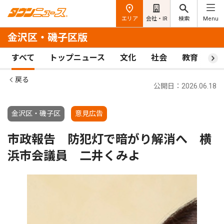
エリア
会社・IR
検索
Menu
金沢区・磯子区版
すべて
トップニュース
文化
社会
教育
ス
戻る
公開日：2026.06.18
金沢区・磯子区
意見広告
市政報告 防犯灯で暗がり解消へ 横
浜市会議員 二井くみよ