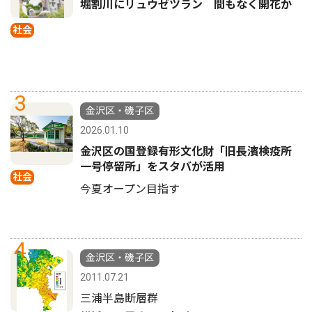
堀割川にリュウゼツラン 間もなく開花か
社会
3
金沢区・磯子区
2026.01.10
金沢区の国登録有形文化財「旧長濱検疫所
一号停留所」をスタバが活用
社会
今夏オープン目指す
4
金沢区・磯子区
2011.07.21
三浦半島断層群