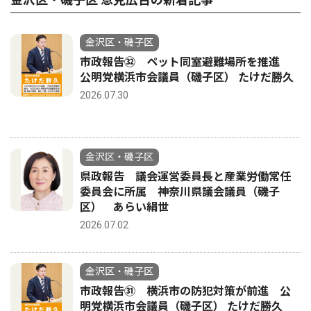
金沢区・磯子区
市政報告㉜ ペット同室避難場所を推進
公明党横浜市会議員（磯子区） たけだ勝久
2026.07.30
金沢区・磯子区
県政報告 議会運営委員長と産業労働常任
委員会に所属 神奈川県議会議員（磯子
区） あらい絹世
2026.07.02
金沢区・磯子区
市政報告㉛ 横浜市の防犯対策が前進 公
明党横浜市会議員（磯子区） たけだ勝久