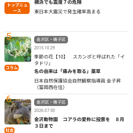
横浜でも震度７の危険
トップニュ
ース
東日本大震災で発生確率高まる
5
金沢区・磯子区
2015.10.29
季節の花【10】 スカンポと呼ばれた「イ
タドリ」
コラム
名の由来は「痛みを取る」薬草
日本自然保護協会自然観察指導員 金子昇
（富岡西在住）
6
金沢区・磯子区
2026.07.30
金沢動物園 コアラの愛称に投票を ８月
３日まで
社会