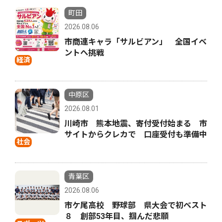
町田
2026.08.06
市商連キャラ「サルビアン」 全国イベ
ントへ挑戦
経済
中原区
2026.08.01
川崎市 熊本地震、寄付受付始まる 市
サイトからクレカで 口座受付も準備中
社会
青葉区
2026.08.06
市ケ尾高校 野球部 県大会で初ベスト
８ 創部53年目、掴んだ悲願