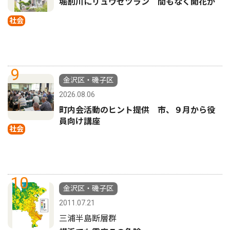
堀割川にリュウゼツラン 間もなく開花か
社会
9
金沢区・磯子区
2026.08.06
町内会活動のヒント提供 市、９月から役
員向け講座
社会
10
金沢区・磯子区
2011.07.21
三浦半島断層群