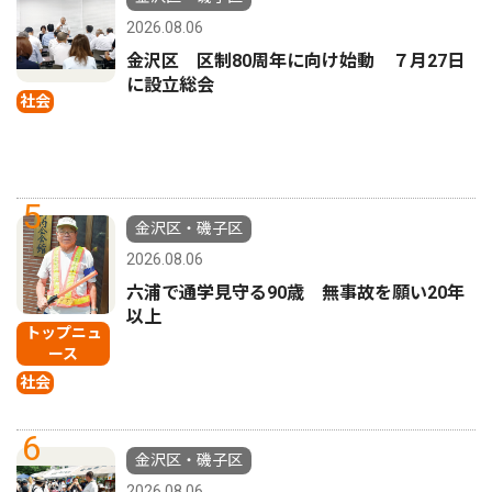
2026.08.06
金沢区 区制80周年に向け始動 ７月27日
に設立総会
社会
5
金沢区・磯子区
2026.08.06
六浦で通学見守る90歳 無事故を願い20年
以上
トップニュ
ース
社会
6
金沢区・磯子区
2026.08.06