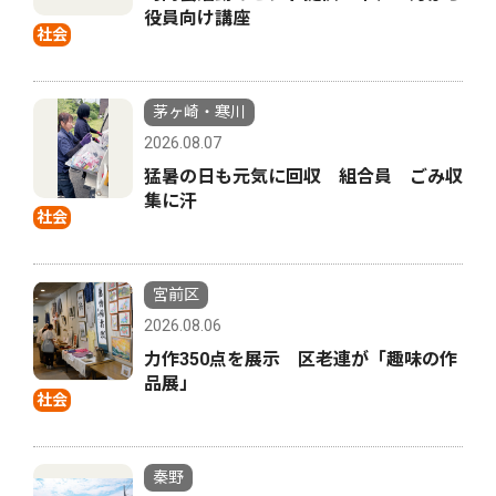
役員向け講座
社会
茅ヶ崎・寒川
2026.08.07
猛暑の日も元気に回収 組合員 ごみ収
集に汗
社会
宮前区
2026.08.06
力作350点を展示 区老連が「趣味の作
品展」
社会
秦野