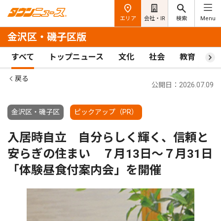
エリア
会社・IR
検索
Menu
金沢区・磯子区版
すべて
トップニュース
文化
社会
教育
ス
戻る
公開日：2026.07.09
金沢区・磯子区
ピックアップ（PR）
入居時自立 自分らしく輝く、信頼と
安らぎの住まい ７月13日〜７月31日
「体験昼食付案内会」を開催