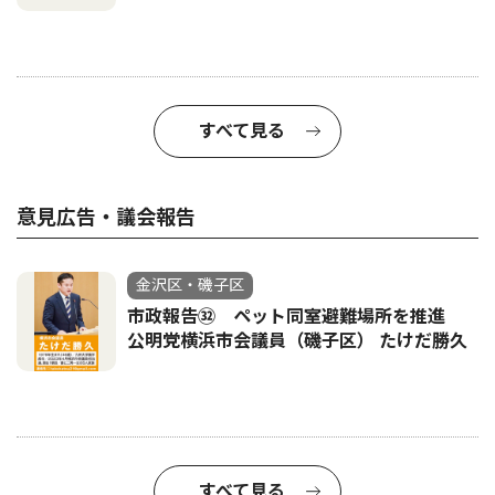
すべて見る
意見広告・議会報告
金沢区・磯子区
市政報告㉜ ペット同室避難場所を推進
公明党横浜市会議員（磯子区） たけだ勝久
すべて見る