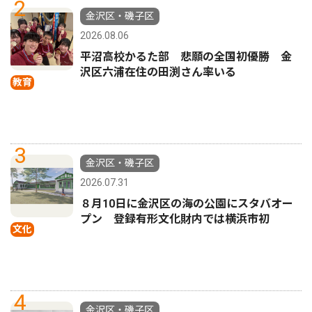
2
金沢区・磯子区
2026.08.06
平沼高校かるた部 悲願の全国初優勝 金
沢区六浦在住の田渕さん率いる
教育
3
金沢区・磯子区
2026.07.31
８月10日に金沢区の海の公園にスタバオー
プン 登録有形文化財内では横浜市初
文化
4
金沢区・磯子区