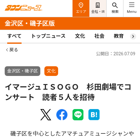
エリア
会社・IR
検索
Menu
金沢区・磯子区版
すべて
トップニュース
文化
社会
教育
ス
戻る
公開日：2026.07.09
金沢区・磯子区
文化
イマージュＩＳＯＧＯ 杉田劇場でコ
ンサート 読者５人を招待
磯子区を中心としたアマチュアミュージシャンや