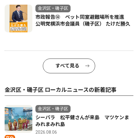
金沢区・磯子区
市政報告㉜ ペット同室避難場所を推進
公明党横浜市会議員（磯子区） たけだ勝久
すべて見る
金沢区・磯子区 ローカルニュースの新着記事
金沢区・磯子区
シーパラ 松平健さんが来島 マツケンま
みれまみれ島
2026.08.06