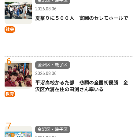
金沢区・磯子区
2026.08.06
夏祭りに５００人 富岡のセレモホールで
社会
6
金沢区・磯子区
2026.08.06
平沼高校かるた部 悲願の全国初優勝 金
沢区六浦在住の田渕さん率いる
教育
7
金沢区・磯子区