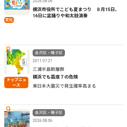
2026.08.06
横浜市役所でこども夏まつり ８月15日、
16日に盆踊りや和太鼓演奏
文化
8
金沢区・磯子区
2011.07.21
三浦半島断層群
横浜でも震度７の危険
トップニュ
ース
東日本大震災で発生確率高まる
9
金沢区・磯子区
2026.08.06