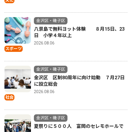
文化
金沢区・磯子区
八景島で無料ヨット体験 ８月15日、23
日 小学４年以上
2026.08.06
スポーツ
金沢区・磯子区
金沢区 区制80周年に向け始動 ７月27日
に設立総会
2026.08.06
社会
金沢区・磯子区
夏祭りに５００人 富岡のセレモホールで