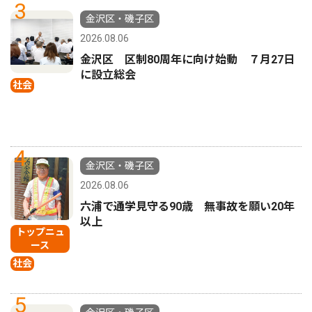
3
金沢区・磯子区
2026.08.06
金沢区 区制80周年に向け始動 ７月27日
に設立総会
社会
4
金沢区・磯子区
2026.08.06
六浦で通学見守る90歳 無事故を願い20年
以上
トップニュ
ース
社会
5