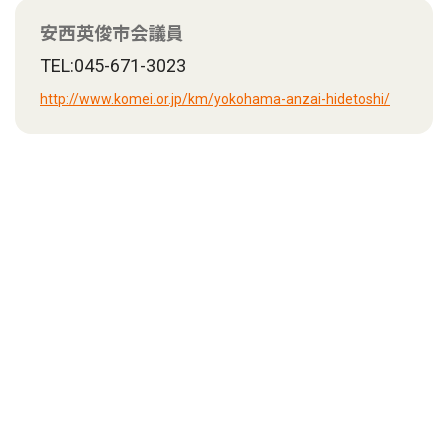
安西英俊市会議員
TEL:045-671-3023
http://www.komei.or.jp/km/yokohama-anzai-hidetoshi/