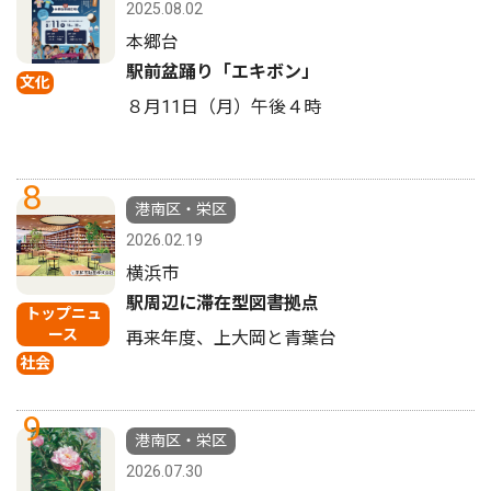
2025.08.02
本郷台
駅前盆踊り「エキボン」
文化
８月11日（月）午後４時
8
港南区・栄区
2026.02.19
横浜市
駅周辺に滞在型図書拠点
トップニュ
ース
再来年度、上大岡と青葉台
社会
9
港南区・栄区
2026.07.30