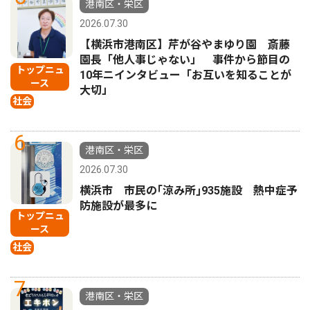
港南区・栄区
2026.07.30
【横浜市港南区】芹が谷やまゆり園 斎藤
園長「他人事じゃない」 事件から節目の
トップニュ
10年ニインタビュー「お互いを知ることが
ース
大切」
社会
6
港南区・栄区
2026.07.30
横浜市 市民の｢涼み所｣935施設 熱中症予
防施設が最多に
トップニュ
ース
社会
7
港南区・栄区