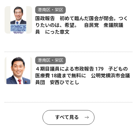
港南区・栄区
国政報告 初めて臨んだ国会が閉会。つく
りたいのは、希望。 自民党 衆議院議
員 にった章文
港南区・栄区
４期目議員による市政報告 179 子どもの
医療費 18歳まで無料に 公明党横浜市会議
員団 安西ひでとし
すべて見る