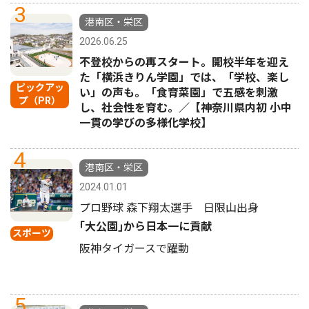
3
港南区・栄区
2026.06.25
不登校からの再スタート。開校半年を迎え
た「横浜きりん学園」では、「学校、楽し
ピックアッ
い」の声も。「食育菜園」で五感を刺激
プ（PR）
し、社会性を育む。／【神奈川県内初 小中
一貫の学びの多様化学校】
4
港南区・栄区
2024.01.01
プロ野球 森下翔太選手 日限山出身
｢大公園｣から日本一に貢献
スポーツ
阪神タイガースで躍動
5