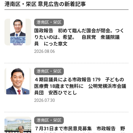
港南区・栄区 意見広告の新着記事
港南区・栄区
国政報告 初めて臨んだ国会が閉会。つく
りたいのは、希望。 自民党 衆議院議
員 にった章文
2026.08.06
港南区・栄区
４期目議員による市政報告 179 子どもの
医療費 18歳まで無料に 公明党横浜市会議
員団 安西ひでとし
2026.07.30
港南区・栄区
７月31日まで市民意見募集 市政報告 野