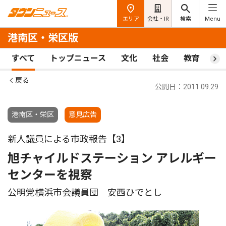
エリア
会社・IR
検索
Menu
港南区・栄区版
すべて
トップニュース
文化
社会
教育
ス
戻る
公開日：2011.09.29
港南区・栄区
意見広告
新人議員による市政報告【3】
旭チャイルドステーション アレルギー
センターを視察
公明党横浜市会議員団 安西ひでとし