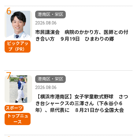
6
港南区・栄区
2026.08.06
市民講演会 病院のかかり方、医師との付
き合い方 ９月19日 ひまわりの郷
ピックアッ
プ（PR）
7
港南区・栄区
2026.08.06
【横浜市港南区】女子学童軟式野球 さつ
き台シャークスの三澤さん（下永谷小６
スポーツ
年）、県代表に ８月21日から全国大会
トップニュ
ース