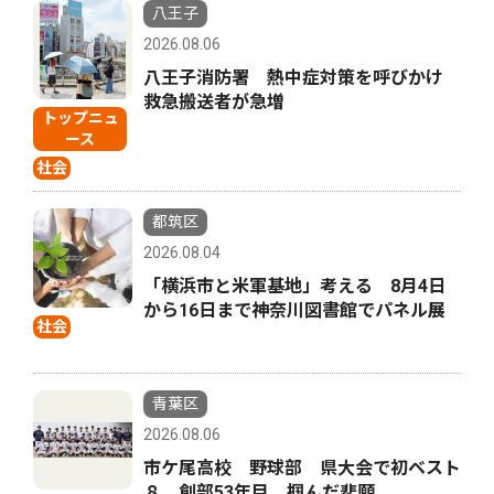
八王子
2026.08.06
八王子消防署 熱中症対策を呼びかけ
救急搬送者が急増
トップニュ
ース
社会
都筑区
2026.08.04
「横浜市と米軍基地」考える 8月4日
から16日まで神奈川図書館でパネル展
社会
青葉区
2026.08.06
市ケ尾高校 野球部 県大会で初ベスト
８ 創部53年目、掴んだ悲願