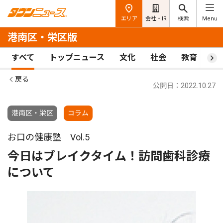
エリア
会社・IR
検索
Menu
港南区・栄区版
すべて
トップニュース
文化
社会
教育
ス
戻る
公開日：2022.10.27
港南区・栄区
コラム
お口の健康塾 Vol.5
今日はブレイクタイム！訪問歯科診療
について