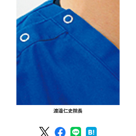
渡邉仁史院長