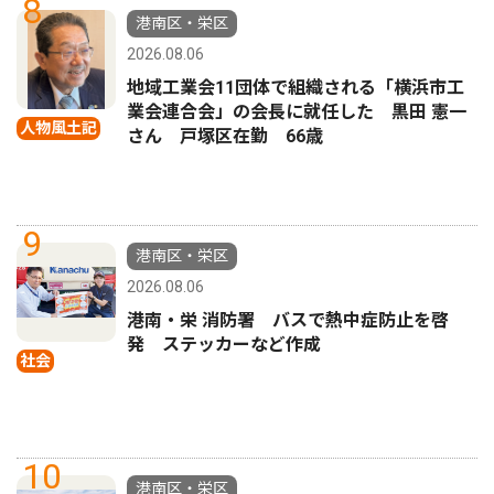
8
港南区・栄区
2026.08.06
地域工業会11団体で組織される「横浜市工
業会連合会」の会長に就任した 黒田 憲一
人物風土記
さん 戸塚区在勤 66歳
9
港南区・栄区
2026.08.06
港南・栄 消防署 バスで熱中症防止を啓
発 ステッカーなど作成
社会
10
港南区・栄区