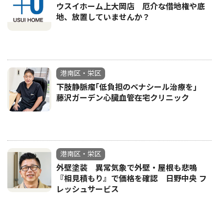
ウスイホーム上大岡店 厄介な借地権や底
地、放置していませんか？
港南区・栄区
下肢静脈瘤｢低負担のベナシール治療を｣
藤沢ガーデン心臓血管在宅クリニック
港南区・栄区
外壁塗装 異常気象で外壁・屋根も悲鳴
『相見積もり』で価格を確認 日野中央 フ
レッシュサービス