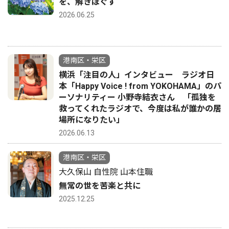
を、解きほぐす
2026.06.25
港南区・栄区
横浜「注目の人」インタビュー ラジオ日
本「Happy Voice ! from YOKOHAMA」のパ
ーソナリティー 小野寺結衣さん 「孤独を
救ってくれたラジオで、今度は私が誰かの居
場所になりたい」
2026.06.13
港南区・栄区
大久保山 自性院 山本住職
無常の世を苦楽と共に
2025.12.25