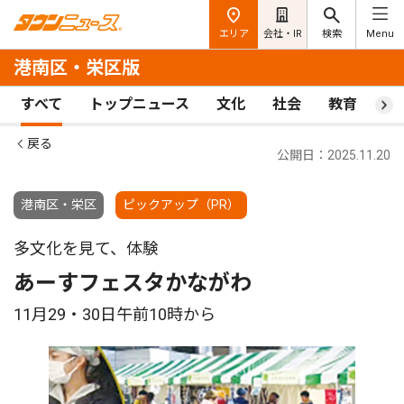
エリア
会社・IR
検索
Menu
港南区・栄区版
すべて
トップニュース
文化
社会
教育
ス
戻る
公開日：2025.11.20
港南区・栄区
ピックアップ（PR）
多文化を見て、体験
あーすフェスタかながわ
11月29・30日午前10時から