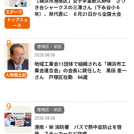
【横浜市港南区】女子学童軟式野球 さつ
き台シャークスの三澤さん（下永谷小６
スポーツ
年）、県代表に ８月21日から全国大会
トップニュ
ース
8
港南区・栄区
2026.08.06
地域工業会11団体で組織される「横浜市工
業会連合会」の会長に就任した 黒田 憲一
人物風土記
さん 戸塚区在勤 66歳
9
港南区・栄区
2026.08.06
港南・栄 消防署 バスで熱中症防止を啓
発 ステッカーなど作成