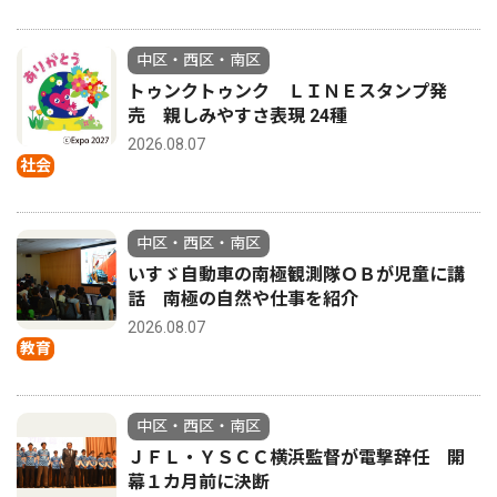
中区・西区・南区
トゥンクトゥンク ＬＩＮＥスタンプ発
売 親しみやすさ表現 24種
2026.08.07
社会
中区・西区・南区
いすゞ自動車の南極観測隊ＯＢが児童に講
話 南極の自然や仕事を紹介
2026.08.07
教育
中区・西区・南区
ＪＦＬ・ＹＳＣＣ横浜監督が電撃辞任 開
幕１カ月前に決断