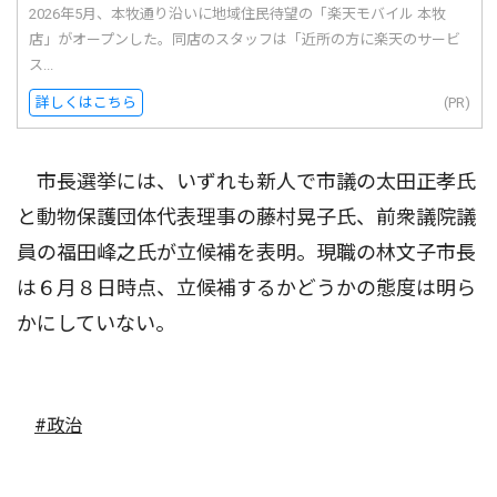
2026年5月、本牧通り沿いに地域住民待望の「楽天モバイル 本牧
店」がオープンした。同店のスタッフは「近所の方に楽天のサービ
ス...
詳しくはこちら
(PR)
市長選挙には、いずれも新人で市議の太田正孝氏
と動物保護団体代表理事の藤村晃子氏、前衆議院議
員の福田峰之氏が立候補を表明。現職の林文子市長
は６月８日時点、立候補するかどうかの態度は明ら
かにしていない。
#政治