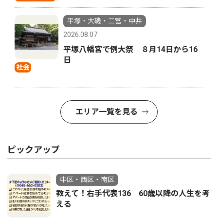
平塚・大磯・二宮・中井
2026.08.07
平塚八幡宮で例大祭 ８月14日から16
日
社会
エリア一覧を見る
ピックアップ
中区・西区・南区
教えて！右手代表136 60歳以降の人生を考
える