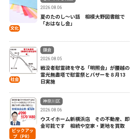
2026.08.06
夏のたのし〜い話 相模大野図書館で
「おはなし会」
文化
鎌倉
2026.08.05
戦没者慰霊碑を守る「明照会」が腰越の
霊光無盡塔で慰霊祭とバザーを８月13
社会
日実施
神奈川区
2026.08.06
ウスイホーム新横浜店 その不動産、即
金可能です 相続や空家・更地を買取
ピックアッ
プ（PR）