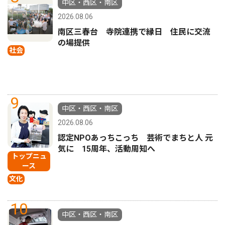
中区・西区・南区
2026.08.06
南区三春台 寺院連携で縁日 住民に交流
の場提供
社会
9
中区・西区・南区
2026.08.06
認定NPOあっちこっち 芸術でまちと人 元
気に 15周年、活動周知へ
トップニュ
ース
文化
10
中区・西区・南区