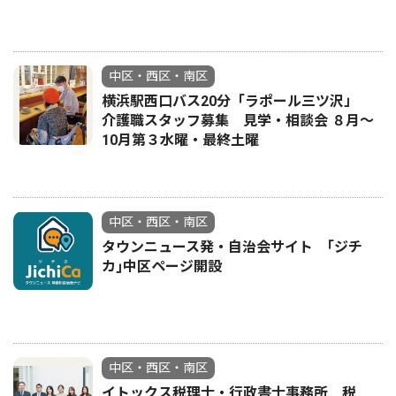
中区・西区・南区
横浜駅西口バス20分「ラポール三ツ沢」
介護職スタッフ募集 見学・相談会 ８月〜
10月第３水曜・最終土曜
中区・西区・南区
タウンニュース発・自治会サイト ｢ジチ
カ｣中区ページ開設
中区・西区・南区
イトックス税理士・行政書士事務所 税