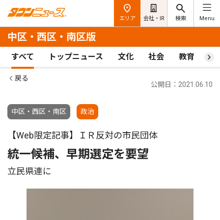
エリア
会社・IR
検索
Menu
中区・西区・南区版
すべて
トップニュース
文化
社会
教育
ス
戻る
公開日：2021.06.10
中区・西区・南区
政治
【Web限定記事】ＩＲ反対の市民団体
統一候補、早期選定を要望
立民県連に