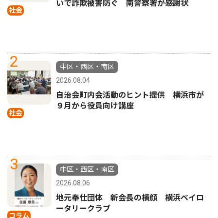
いで詐欺被害防ぐ 南警察署が感謝状
社会
2
中区・西区・南区
2026.08.04
自治会町内会活動のヒント提供 横浜市が
９月から役員向け講座
社会
3
中区・西区・南区
2026.08.06
地元奉仕団体 新会長の横顔 横浜ベイロ
ータリークラブ
コラム