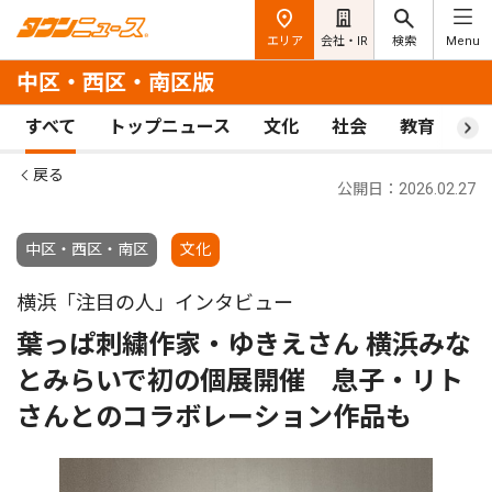
エリア
会社・IR
検索
Menu
中区・西区・南区版
すべて
トップニュース
文化
社会
教育
ス
戻る
公開日：2026.02.27
中区・西区・南区
文化
横浜「注目の人」インタビュー
葉っぱ刺繍作家・ゆきえさん 横浜みな
とみらいで初の個展開催 息子・リト
さんとのコラボレーション作品も