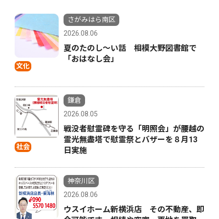
さがみはら南区
2026.08.06
夏のたのし〜い話 相模大野図書館で
「おはなし会」
文化
鎌倉
2026.08.05
戦没者慰霊碑を守る「明照会」が腰越の
霊光無盡塔で慰霊祭とバザーを８月13
社会
日実施
神奈川区
2026.08.06
ウスイホーム新横浜店 その不動産、即