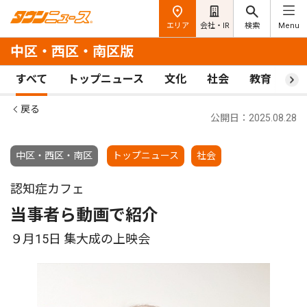
エリア
会社・IR
検索
Menu
中区・西区・南区版
すべて
トップニュース
文化
社会
教育
ス
戻る
公開日：2025.08.28
中区・西区・南区
トップニュース
社会
認知症カフェ
当事者ら動画で紹介
９月15日 集大成の上映会