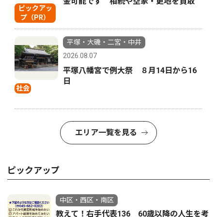
金可能です 相続や空家・更地を買取
ピックアッ
プ（PR）
平塚・大磯・二宮・中井
2026.08.07
平塚八幡宮で例大祭 ８月14日から16
日
社会
エリア一覧を見る
ピックアップ
中区・西区・南区
教えて！右手代表136 60歳以降の人生を考