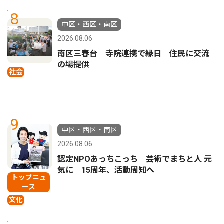
8
中区・西区・南区
2026.08.06
南区三春台 寺院連携で縁日 住民に交流
の場提供
社会
9
中区・西区・南区
2026.08.06
認定NPOあっちこっち 芸術でまちと人 元
気に 15周年、活動周知へ
トップニュ
ース
文化