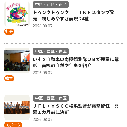
中区・西区・南区
トゥンクトゥンク ＬＩＮＥスタンプ発
売 親しみやすさ表現 24種
2026.08.07
社会
中区・西区・南区
いすゞ自動車の南極観測隊ＯＢが児童に講
話 南極の自然や仕事を紹介
2026.08.07
教育
中区・西区・南区
ＪＦＬ・ＹＳＣＣ横浜監督が電撃辞任 開
幕１カ月前に決断
2026.08.07
スポーツ