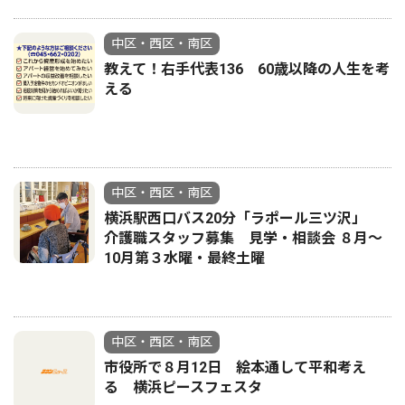
中区・西区・南区
教えて！右手代表136 60歳以降の人生を考
える
中区・西区・南区
横浜駅西口バス20分「ラポール三ツ沢」
介護職スタッフ募集 見学・相談会 ８月〜
10月第３水曜・最終土曜
中区・西区・南区
市役所で８月12日 絵本通して平和考え
る 横浜ピースフェスタ