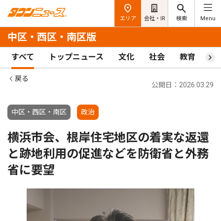
エリア
会社・IR
検索
Menu
中区・西区・南区版
すべて
トップニュース
文化
社会
教育
ス
戻る
公開日：2026.03.29
中区・西区・南区
政治
横浜市会、根岸住宅地区の着実な返還
と跡地利用の促進などを防衛省と外務
省に要望