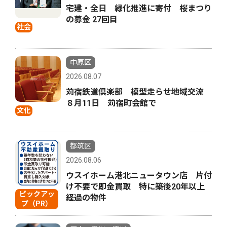
宅建・全日 緑化推進に寄付 桜まつり
の募金 27回目
社会
中原区
2026.08.07
苅宿鉄道倶楽部 模型走らせ地域交流
８月11日 苅宿町会館で
文化
都筑区
2026.08.06
ウスイホーム港北ニュータウン店 片付
け不要で即金買取 特に築後20年以上
ピックアッ
経過の物件
プ（PR）