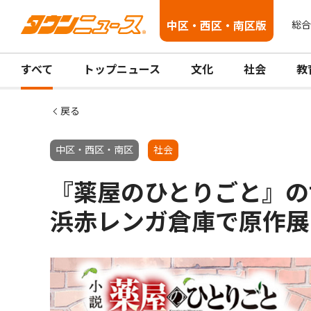
中区・西区・南区版
総合
すべて
トップニュース
文化
社会
教
戻る
中区・西区・南区
社会
『薬屋のひとりごと』の
浜赤レンガ倉庫で原