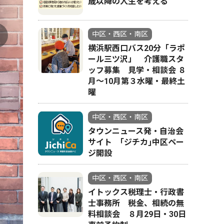
歳以降の人生を考える
中区・西区・南区
横浜駅西口バス20分「ラポ
ール三ツ沢」 介護職スタ
ッフ募集 見学・相談会 ８
原作小説
月〜10月第３水曜・最終土
曜
中区・西区・南区
タウンニュース発・自治会
サイト ｢ジチカ｣中区ペー
ジ開設
中区・西区・南区
イトックス税理士・行政書
士事務所 税金、相続の無
料相談会 ８月29日・30日