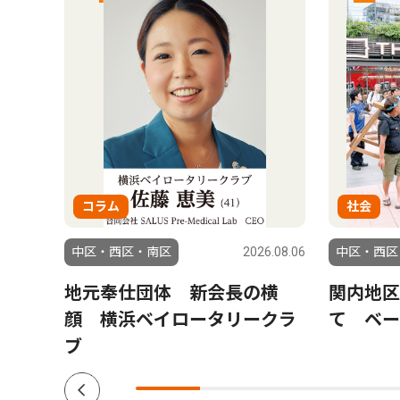
コラム
社会
6.08.04
中区・西区・南区
2026.08.06
中区・西区
ら熊
地元奉仕団体 新会長の横
関内地区
川県
顔 横浜ベイロータリークラ
て ベー
ブ