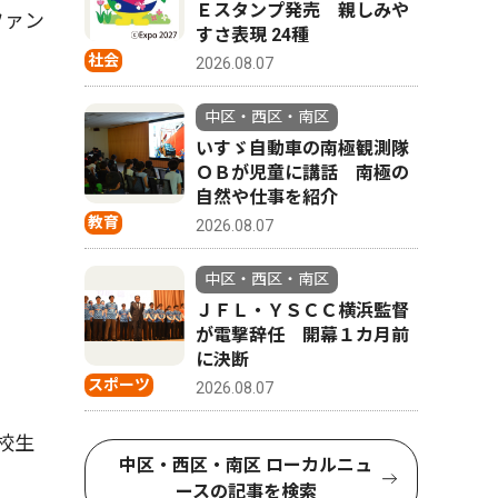
Ｅスタンプ発売 親しみや
ファン
すさ表現 24種
社会
2026.08.07
中区・西区・南区
いすゞ自動車の南極観測隊
ＯＢが児童に講話 南極の
自然や仕事を紹介
教育
2026.08.07
中区・西区・南区
ＪＦＬ・ＹＳＣＣ横浜監督
が電撃辞任 開幕１カ月前
に決断
スポーツ
2026.08.07
校生
中区・西区・南区 ローカルニュ
ースの記事を検索