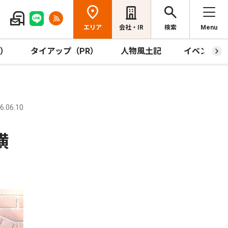
エリア
会社・IR
検索
Menu
R）
タイアップ（PR）
人物風土記
イベント
.06.10
横