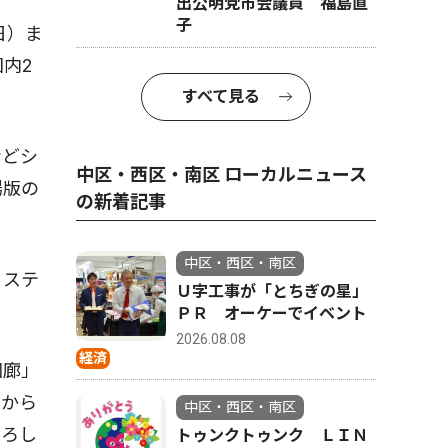
出公明党市会議員 福島直
子
日）ま
内2
すべて見る
などシ
中区・西区・南区 ローカルニュース
場版の
の新着記事
中区・西区・南区
ミステ
Ｕ字工事が「とちぎの星」
ＰＲ オーケーでイベント
2026.08.08
経済
回廊」
トから
中区・西区・南区
下ろし
トゥンクトゥンク ＬＩＮ