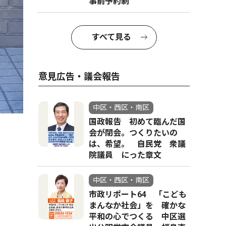
事前予約制
すべて見る
意見広告・議会報告
中区・西区・南区
国政報告 初めて臨んだ国
会が閉会。つくりたいの
は、希望。 自民党 衆議
院議員 にった章文
中区・西区・南区
市政リポート64 「こども
まんなか社会」を 確かな
平和の心でつくる 中区選