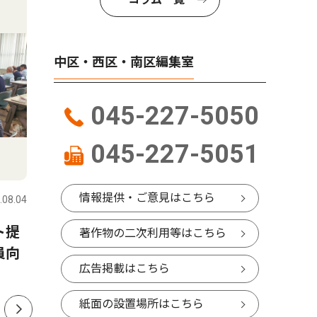
中区・西区・南区編集室
045-227-5050
045-227-5051
文化
社会
情報提供・ご意見はこちら
.08.04
中区・西区・南区
2026.08.06
中区・西区
ト提
「ゆず色」のオシロイバナ
南区・吉
著作物の二次利用等はこちら
員向
ファン通じ、横浜から全国へ
ニ店員が
広告掲載はこちら
ぐ 南警
紙面の設置場所はこちら