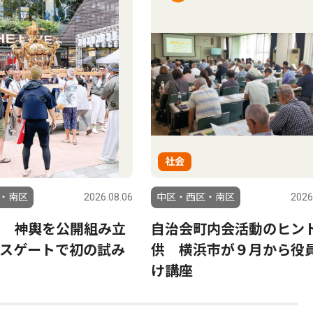
社会
・南区
2026.08.06
中区・西区・南区
2026
 神輿を公開組み立
自治会町内会活動のヒン
スゲートで初の試み
供 横浜市が９月から役
け講座