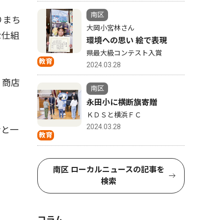
南区
りまち
大岡小宮林さん
な仕組
環境への思い 絵で表現
県最大級コンテスト入賞
教育
2024.03.28
、商店
南区
永田小に横断旗寄贈
ＫＤＳと横浜ＦＣ
2024.03.28
者と一
教育
南区 ローカルニュースの記事を
検索
コラム