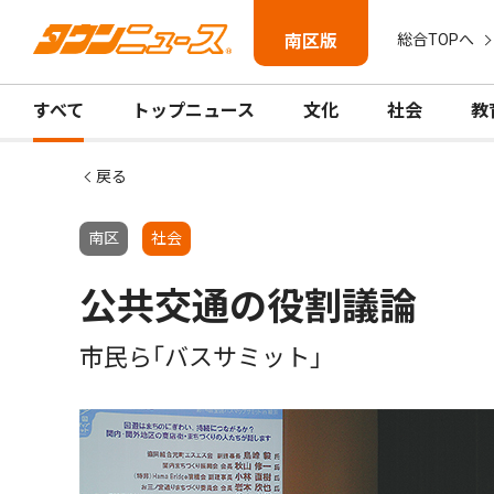
南区版
総合TOPへ
すべて
トップニュース
文化
社会
教
戻る
南区
社会
公共交通の役割議論
市民ら｢バスサミット｣