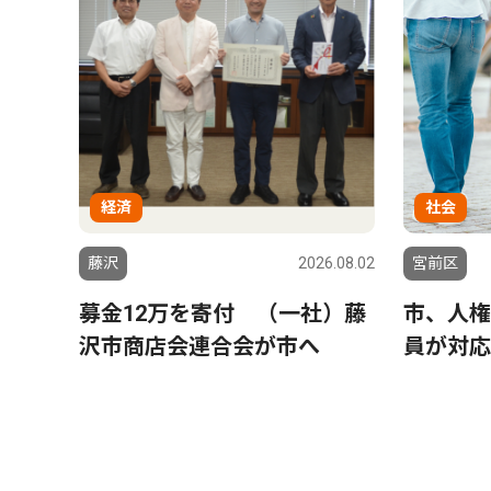
経済
社会
藤沢
2026.08.02
宮前区
募金12万を寄付 （一社）藤
市、人権
沢市商店会連合会が市へ
員が対応