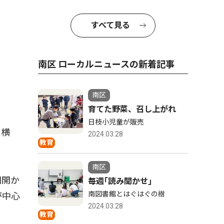
すべて見る
南区 ローカルニュースの新着記事
南区
育てた野菜、召し上がれ
日枝小児童が販売
ｎ横
2024.03.28
教育
南区
回開か
毎週｢読み聞かせ｣
南図書館とはぐはぐの樹
が中心
2024.03.28
教育