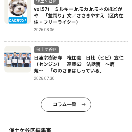
保土ケ谷区
vol.571 ミルキーJr.モカJr.モネのほどが
や 「盆踊り」文／ささきやすえ（区内在
住・フリーライター）
2026.08.06
保土ケ谷区
日蓮宗樹源寺 権住職 日比（ヒビ）宣仁
（センジン） 連載63 法話箋 〜鹿
苑〜 「ののさまはしっている」
2026.07.30
コラム一覧
保土ケ谷区編集室