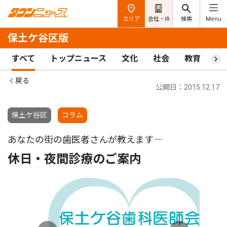
エリア
会社・IR
検索
Menu
保土ケ谷区版
すべて
トップニュース
文化
社会
教育
ス
戻る
公開日：2015.12.17
保土ケ谷区
コラム
あなたの街の歯医者さんが教えます―
休日・夜間診療のご案内