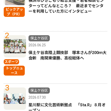
横浜市ひきこもり総合支援・若者相談セン
ターってどんなところ？ 最近までセンタ
ピックアッ
ーを利用していた方にインタビュー
プ（PR）
2
保土ケ谷区
2026.06.25
保土ケ谷高陸上競技部 塚本さんが200ｍ大
会新 南関東優勝、高校総体へ
スポーツ
トップニュ
ース
3
保土ケ谷区
2026.07.30
星川駅に文化芸術新拠点 「Sta.R」８月オ
ープン