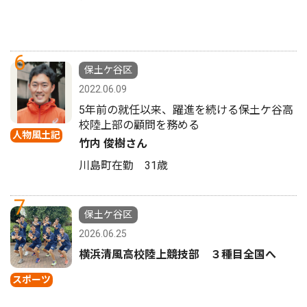
6
保土ケ谷区
2022.06.09
5年前の就任以来、躍進を続ける保土ケ谷高
校陸上部の顧問を務める
人物風土記
竹内 俊樹さん
川島町在勤 31歳
7
保土ケ谷区
2026.06.25
横浜清風高校陸上競技部 ３種目全国へ
スポーツ