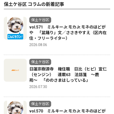
保土ケ谷区 コラムの新着記事
保土ケ谷区
vol.571 ミルキーJr.モカJr.モネのほどが
や 「盆踊り」文／ささきやすえ（区内在
住・フリーライター）
2026.08.06
保土ケ谷区
日蓮宗樹源寺 権住職 日比（ヒビ）宣仁
（センジン） 連載63 法話箋 〜鹿
苑〜 「ののさまはしっている」
2026.07.30
保土ケ谷区
vol.570 ミルキーJr.モカJr.モネのほどが