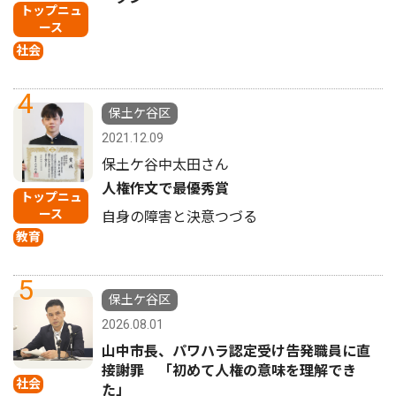
トップニュ
ース
社会
4
保土ケ谷区
2021.12.09
保土ケ谷中太田さん
人権作文で最優秀賞
トップニュ
ース
自身の障害と決意つづる
教育
5
保土ケ谷区
2026.08.01
山中市長、パワハラ認定受け告発職員に直
接謝罪 「初めて人権の意味を理解でき
社会
た」