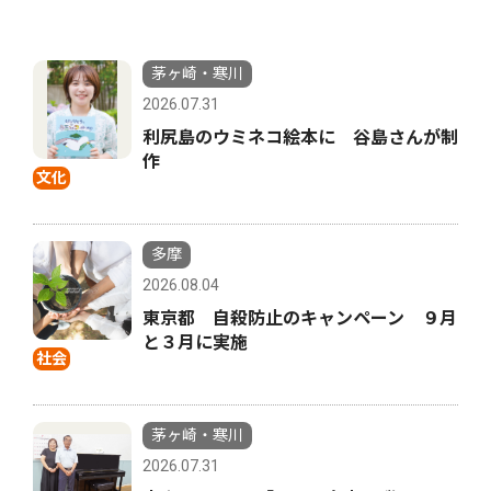
茅ヶ崎・寒川
2026.07.31
利尻島のウミネコ絵本に 谷島さんが制
作
文化
多摩
2026.08.04
東京都 自殺防止のキャンペーン ９月
と３月に実施
社会
茅ヶ崎・寒川
2026.07.31