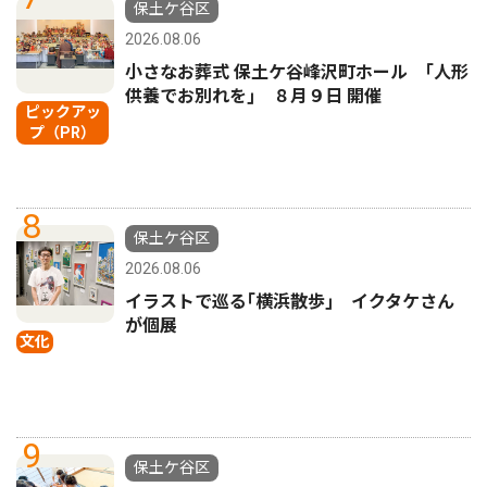
保土ケ谷区
2026.08.06
小さなお葬式 保土ケ谷峰沢町ホール ｢人形
供養でお別れを｣ ８月９日 開催
ピックアッ
プ（PR）
8
保土ケ谷区
2026.08.06
イラストで巡る｢横浜散歩｣ イクタケさん
が個展
文化
9
保土ケ谷区