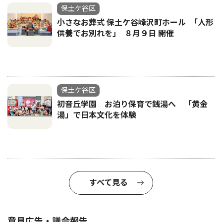
保土ケ谷区
小さなお葬式 保土ケ谷峰沢町ホール ｢人形
供養でお別れを｣ ８月９日 開催
保土ケ谷区
初音丘学園 お泊り保育で銭湯へ 「黄金
湯」で日本文化を体験
すべて見る
意見広告・議会報告