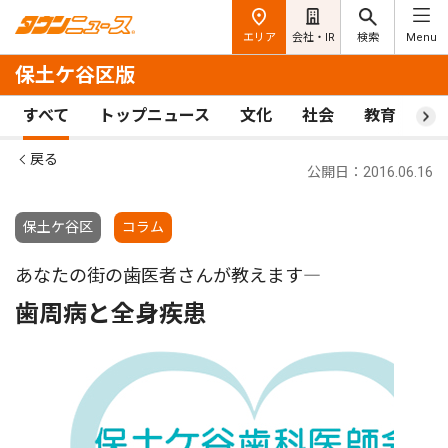
エリア
会社・IR
検索
Menu
保土ケ谷区版
すべて
トップニュース
文化
社会
教育
ス
戻る
公開日：2016.06.16
保土ケ谷区
コラム
あなたの街の歯医者さんが教えます―
歯周病と全身疾患