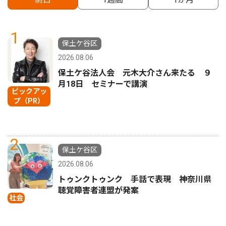
1
保土ケ谷区
2026.08.06
保土ケ谷法人会 元木大介さん来たる ９
月18日 セミナーで講演
ピックアッ
プ（PR）
2
保土ケ谷区
2026.08.06
トゥンクトゥンク 手話で表現 神奈川県
聴覚障害者連盟が発案
社会