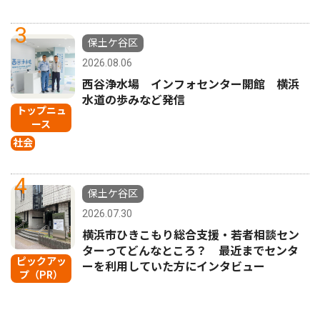
3
保土ケ谷区
2026.08.06
西谷浄水場 インフォセンター開館 横浜
水道の歩みなど発信
トップニュ
ース
社会
4
保土ケ谷区
2026.07.30
横浜市ひきこもり総合支援・若者相談セン
ターってどんなところ？ 最近までセンタ
ピックアッ
ーを利用していた方にインタビュー
プ（PR）