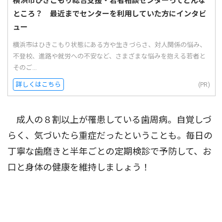
横浜市ひきこもり総合支援・若者相談センターってどんな
ところ？ 最近までセンターを利用していた方にインタビ
ュー
横浜市はひきこもり状態にある方や生きづらさ、対人関係の悩み、
不登校、進路や就労への不安など、さまざまな悩みを抱える若者と
そのご...
詳しくはこちら
(PR)
成人の８割以上が罹患している歯周病。自覚しづ
らく、気づいたら重症だったということも。毎日の
丁寧な歯磨きと半年ごとの定期検診で予防して、お
口と身体の健康を維持しましょう！