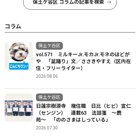
保土ケ谷区 コラムの記事を検索
コラム
保土ケ谷区
vol.571 ミルキーJr.モカJr.モネのほどが
や 「盆踊り」文／ささきやすえ（区内在
住・フリーライター）
2026.08.06
保土ケ谷区
日蓮宗樹源寺 権住職 日比（ヒビ）宣仁
（センジン） 連載63 法話箋 〜鹿
苑〜 「ののさまはしっている」
2026.07.30