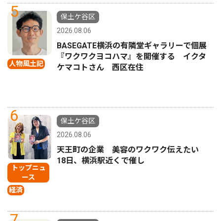
5
保土ケ谷区
2026.08.06
BASEGATE横浜の有隣堂ギャラリーで個展
『ワクワクヨコハマ』を開催する イクタ
人物風土記
ケマコトさん 西区在住
6
保土ケ谷区
2026.08.06
天王町の企業 美容のワクワク伝えたい
18日、横浜駅近くで催し
トップニュ
ース
経済
7