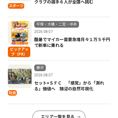
クラブの選手６人が全国へ挑む
スポーツ
平塚・大磯・二宮・中井
2026.08.07
酷暑でマイカー需要急増月々１万５千円
で新車に乗れる
ピックアッ
プ（PR）
藤沢
2026.08.07
セット×ＳＦＣ 「感覚」から「測れ
る」価値へ 鵠沼の自然可視化
社会
エリア一覧を見る