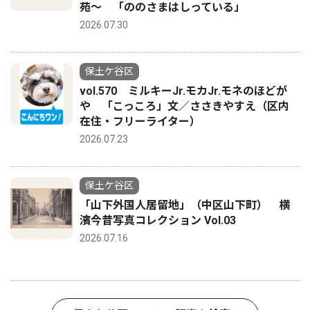
苑〜 「ののさまはしっている」
2026.07.30
保土ケ谷区
vol.570 ミルキーJr.モカJr.モネのほどが
や 「こっころ」文／ささきやすえ（区内
在住・フリーライター）
2026.07.23
保土ケ谷区
「山下外国人居留地」（中区山下町） 横
濱今昔写真コレクション Vol.03
2026.07.16