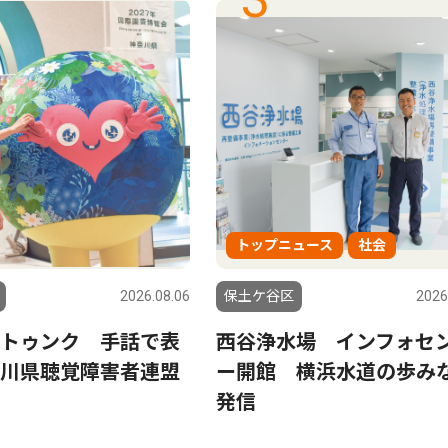
トップニュース
社会
2026.08.06
保土ケ谷区
2026
トゥンク 手話で表
西谷浄水場 インフォセ
川県聴覚障害者連盟
ー開館 横浜水道の歩み
発信