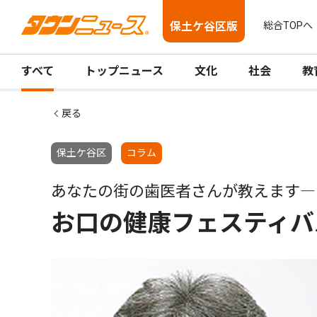
保土ケ谷区版
総合TOPへ
すべて
トップニュース
文化
社会
教
戻る
保土ケ谷区
コラム
あなたの街の歯医者さんが教えます―
お口の健康フェスティバ