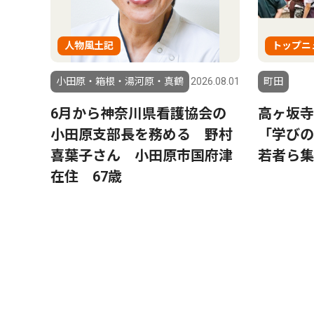
人物風土記
トップニ
小田原・箱根・湯河原・真鶴
2026.08.01
町田
6月から神奈川県看護協会の
高ヶ坂寺
小田原支部長を務める 野村
「学び
喜葉子さん 小田原市国府津
若者ら集
在住 67歳