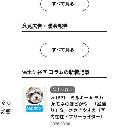
すべて見る
意見広告・議会報告
すべて見る
保土ケ谷区 コラムの新着記事
保土ケ谷区
vol.571 ミルキーJr.モカ
するも
Jr.モネのほどがや 「盆踊
り」文／ささきやすえ（区
も影響
内在住・フリーライター）
2026.08.06