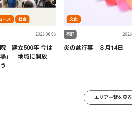
ュース
社会
文化
2026.08.06
秦野
2026
院 建立500年 今は
炎の盆行事 ８月14日
の場」 地域に開放
う
エリア一覧を見る