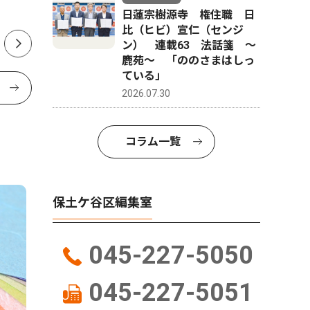
ュー
日蓮宗樹源寺 権住職 日
比（ヒビ）宣仁（センジ
ン） 連載63 法話箋 〜
鹿苑〜 「ののさまはしっ
ている」
2026.07.30
コラム一覧
保土ケ谷区編集室
045-227-5050
045-227-5051