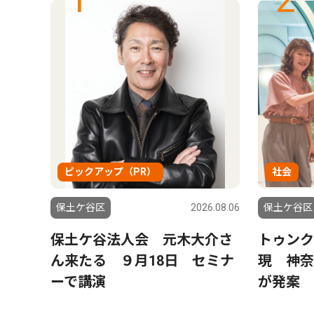
ピックアップ（PR）
社会
6.08.06
保土ケ谷区
2026.08.06
保土ケ谷区
土ケ
保土ケ谷法人会 元木大介さ
トゥンク
保土
ん来たる ９月18日 セミナ
現 神奈
に活
ーで講演
が発案