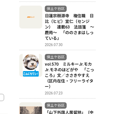
保土ケ谷区
日蓮宗樹源寺 権住職 日
比（ヒビ）宣仁（センジ
ン） 連載63 法話箋 〜
鹿苑〜 「ののさまはしっ
ている」
2026.07.30
保土ケ谷区
vol.570 ミルキーJr.モカ
Jr.モネのほどがや 「こっ
ころ」文／ささきやすえ
（区内在住・フリーライタ
ー）
2026.07.23
保土ケ谷区
4
5
「山下外国人居留地」（中