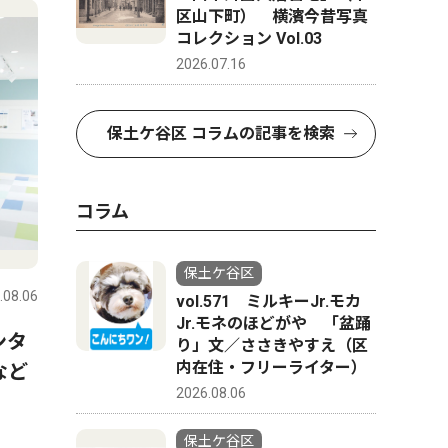
区山下町） 横濱今昔写真
コレクション Vol.03
2026.07.16
保土ケ谷区 コラムの記事を検索
コラム
ピックアップ（PR）
人物風土
保土ケ谷区
.08.06
保土ケ谷区
2026.07.30
保土ケ谷区
vol.571 ミルキーJr.モカ
Jr.モネのほどがや 「盆踊
ンタ
横浜市ひきこもり総合支援・
BASEG
り」文／ささきやすえ（区
内在住・フリーライター）
など
若者相談センターってどんな
ラリーで
2026.08.06
ところ？ 最近までセンター
ハマ』を
を利用していた方にインタビ
マコトさ
保土ケ谷区