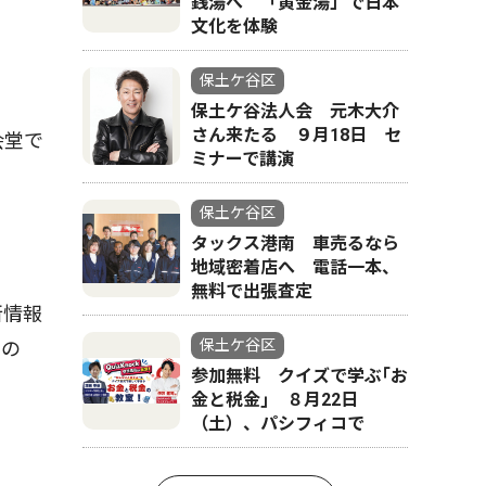
銭湯へ 「黄金湯」で日本
文化を体験
保土ケ谷区
保土ケ谷法人会 元木大介
さん来たる ９月18日 セ
会堂で
ミナーで講演
保土ケ谷区
タックス港南 車売るなら
地域密着店へ 電話一本、
無料で出張査定
新情報
保土ケ谷区
なの
参加無料 クイズで学ぶ｢お
金と税金｣ ８月22日
（土）、パシフィコで