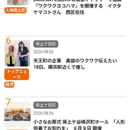
『ワクワクヨコハマ』を開催する イクタ
人物風土記
ケマコトさん 西区在住
6
保土ケ谷区
2026.08.06
天王町の企業 美容のワクワク伝えたい
18日、横浜駅近くで催し
トップニュ
ース
経済
7
保土ケ谷区
2026.08.06
小さなお葬式 保土ケ谷峰沢町ホール ｢人形
供養でお別れを｣ ８月９日 開催