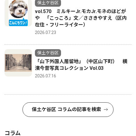
保土ケ谷区
vol.570 ミルキーJr.モカJr.モネのほどが
や 「こっころ」文／ささきやすえ（区内
在住・フリーライター）
2026.07.23
保土ケ谷区
「山下外国人居留地」（中区山下町） 横
濱今昔写真コレクション Vol.03
2026.07.16
保土ケ谷区 コラムの記事を検索
コラム