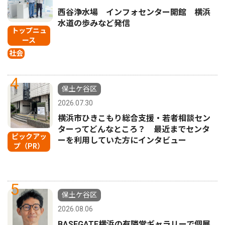
西谷浄水場 インフォセンター開館 横浜
水道の歩みなど発信
トップニュ
ース
社会
4
保土ケ谷区
2026.07.30
横浜市ひきこもり総合支援・若者相談セン
ターってどんなところ？ 最近までセンタ
ピックアッ
ーを利用していた方にインタビュー
プ（PR）
5
保土ケ谷区
2026.08.06
BASEGATE横浜の有隣堂ギャラリーで個展