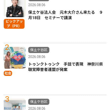
2026.08.06
保土ケ谷法人会 元木大介さん来たる ９
月18日 セミナーで講演
ピックアッ
プ（PR）
2
保土ケ谷区
2026.08.06
トゥンクトゥンク 手話で表現 神奈川県
聴覚障害者連盟が発案
社会
3
保土ケ谷区
2026.08.06