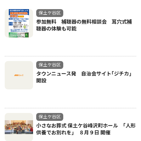
保土ケ谷区
参加無料 補聴器の無料相談会 耳穴式補
聴器の体験も可能
保土ケ谷区
タウンニュース発 自治会サイト｢ジチカ｣
開設
保土ケ谷区
小さなお葬式 保土ケ谷峰沢町ホール ｢人形
供養でお別れを｣ ８月９日 開催