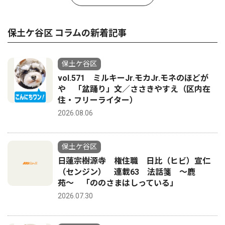
保土ケ谷区 コラムの新着記事
保土ケ谷区
vol.571 ミルキーJr.モカJr.モネのほどが
や 「盆踊り」文／ささきやすえ（区内在
住・フリーライター）
2026.08.06
保土ケ谷区
日蓮宗樹源寺 権住職 日比（ヒビ）宣仁
（センジン） 連載63 法話箋 〜鹿
苑〜 「ののさまはしっている」
2026.07.30