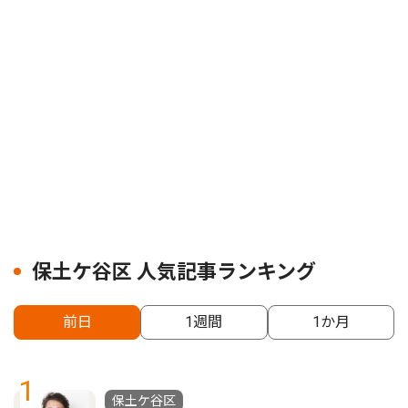
保土ケ谷区 人気記事ランキング
前日
1週間
1か月
1
保土ケ谷区