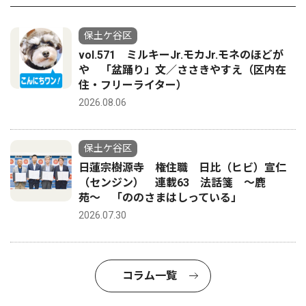
保土ケ谷区
vol.571 ミルキーJr.モカJr.モネのほどが
や 「盆踊り」文／ささきやすえ（区内在
住・フリーライター）
2026.08.06
保土ケ谷区
日蓮宗樹源寺 権住職 日比（ヒビ）宣仁
（センジン） 連載63 法話箋 〜鹿
苑〜 「ののさまはしっている」
2026.07.30
コラム一覧