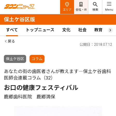
エリア
会社・IR
検索
Menu
保土ケ谷区版
すべて
トップニュース
文化
社会
教育
ス
戻る
公開日：2018.07.12
保土ケ谷区
コラム
あなたの街の歯医者さんが教えます―保土ケ谷歯科
医師会連載コラム（32）
お口の健康フェスティバル
鹿郷歯科医院 鹿郷満保