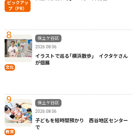
ピックアッ
プ（PR）
8
保土ケ谷区
2026.08.06
イラストで巡る｢横浜散歩｣ イクタケさん
が個展
文化
9
保土ケ谷区
2026.08.06
子どもを短時間預かり 西谷地区センター
で
教育