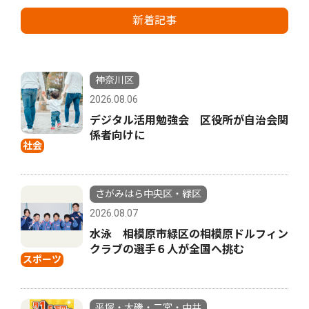
新着記事
神奈川区
2026.08.06
デジタル活用勉強会 区役所が自治会関
係者向けに
社会
さがみはら中央区・緑区
2026.08.07
水泳 相模原市緑区の相模原ドルフィン
クラブの選手６人が全国へ挑む
スポーツ
平塚・大磯・二宮・中井