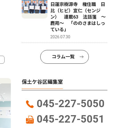
日蓮宗樹源寺 権住職 日
比（ヒビ）宣仁（センジ
ン） 連載63 法話箋 〜
鹿苑〜 「ののさまはしっ
ている」
2026.07.30
コラム一覧
4
5
保土ケ谷区編集室
045-227-5050
045-227-5051