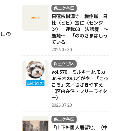
保土ケ谷区
日蓮宗樹源寺 権住職 日
比（ヒビ）宣仁（センジ
ン） 連載63 法話箋 〜
で口の
鹿苑〜 「ののさまはしっ
ている」
2026.07.30
保土ケ谷区
vol.570 ミルキーJr.モカ
Jr.モネのほどがや 「こっ
ころ」文／ささきやすえ
（区内在住・フリーライタ
ー）
2026.07.23
保土ケ谷区
「山下外国人居留地」（中