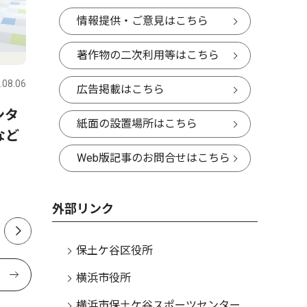
情報提供・ご意見はこちら
ピックアップ（PR）
人物風土
著作物の二次利用等はこちら
.08.06
保土ケ谷区
2026.07.30
保土ケ谷区
広告掲載はこちら
ンタ
横浜市ひきこもり総合支援・
BASEG
紙面の設置場所はこちら
など
若者相談センターってどんな
ラリーで
ところ？ 最近までセンター
ハマ』を
Web版記事のお問合せはこちら
を利用していた方にインタビ
マコトさ
ュー
外部リンク
保土ケ谷区役所
横浜市役所
横浜市保土ケ谷スポーツセンター