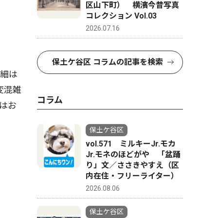
区山下町） 横濱今昔写真
コレクション Vol.03
2026.07.16
保土ケ谷区 コラムの記事を検索
詳細は
変混雑
コラム
はお
保土ケ谷区
vol.571 ミルキーJr.モカ
Jr.モネのほどがや 「盆踊
り」文／ささきやすえ（区
内在住・フリーライター）
2026.08.06
保土ケ谷区