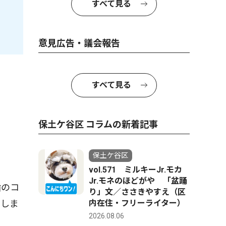
すべて見る
意見広告・議会報告
すべて見る
保土ケ谷区 コラムの新着記事
保土ケ谷区
vol.571 ミルキーJr.モカ
Jr.モネのほどがや 「盆踊
歯のコ
り」文／ささきやすえ（区
内在住・フリーライター）
めしま
2026.08.06