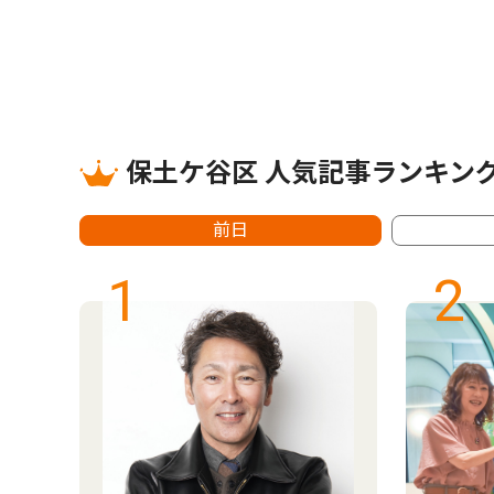
保土ケ谷区 人気記事ランキン
前日
1
2