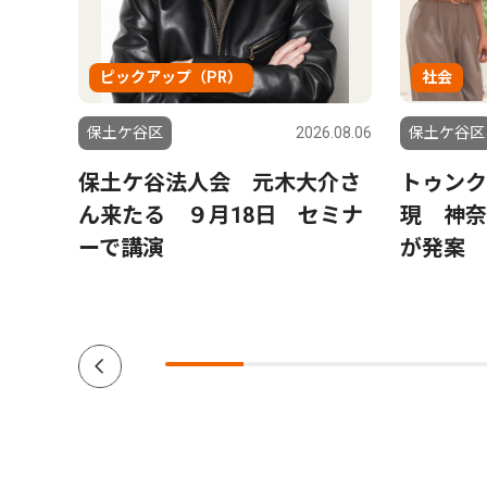
ピックアップ（PR）
社会
6.08.06
保土ケ谷区
2026.08.06
保土ケ谷区
土ケ
保土ケ谷法人会 元木大介さ
トゥンク
保土
ん来たる ９月18日 セミナ
現 神奈
に活
ーで講演
が発案