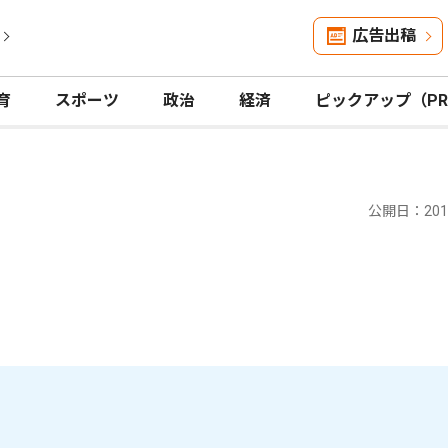
広告出稿
育
スポーツ
政治
経済
ピックアップ（P
公開日：2018