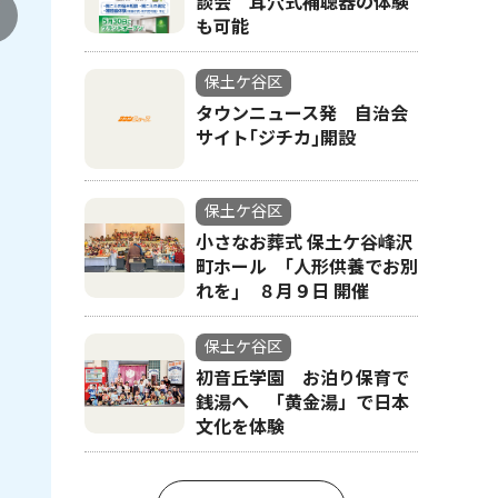
談会 耳穴式補聴器の体験
も可能
保土ケ谷区
タウンニュース発 自治会
サイト｢ジチカ｣開設
保土ケ谷区
小さなお葬式 保土ケ谷峰沢
町ホール ｢人形供養でお別
れを｣ ８月９日 開催
保土ケ谷区
初音丘学園 お泊り保育で
銭湯へ 「黄金湯」で日本
文化を体験