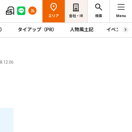
エリア
会社・IR
検索
Menu
R）
タイアップ（PR）
人物風土記
イベント
.12.06