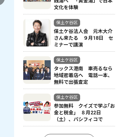
銭湯へ 「黄金湯」で日本
文化を体験
保土ケ谷区
保土ケ谷法人会 元木大介
さん来たる ９月18日 セ
ミナーで講演
保土ケ谷区
タックス港南 車売るなら
地域密着店へ 電話一本、
無料で出張査定
保土ケ谷区
参加無料 クイズで学ぶ｢お
金と税金｣ ８月22日
（土）、パシフィコで