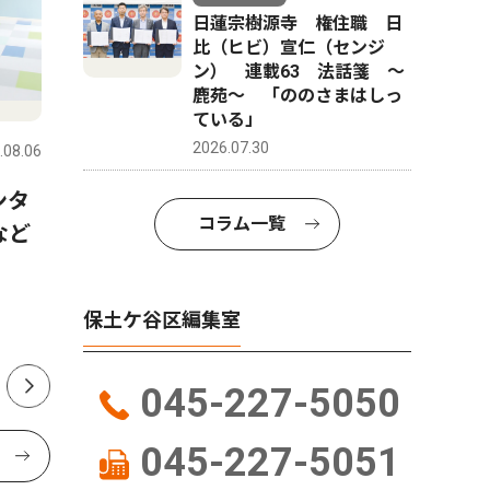
日蓮宗樹源寺 権住職 日
比（ヒビ）宣仁（センジ
ン） 連載63 法話箋 〜
鹿苑〜 「ののさまはしっ
ピックアップ（PR）
人物風土
ている」
2026.07.30
.08.06
保土ケ谷区
2026.07.30
保土ケ谷区
ンタ
横浜市ひきこもり総合支援・
BASEG
コラム一覧
など
若者相談センターってどんな
ラリーで
ところ？ 最近までセンター
ハマ』を
を利用していた方にインタビ
マコトさ
保土ケ谷区編集室
ュー
045-227-5050
045-227-5051