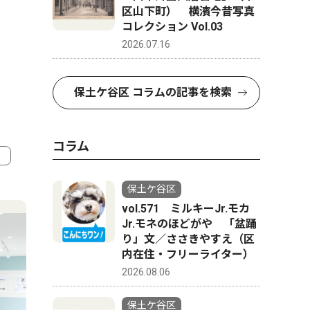
区山下町） 横濱今昔写真
コレクション Vol.03
2026.07.16
保土ケ谷区 コラムの記事を検索
コラム
4
5
保土ケ谷区
vol.571 ミルキーJr.モカ
Jr.モネのほどがや 「盆踊
り」文／ささきやすえ（区
内在住・フリーライター）
2026.08.06
保土ケ谷区