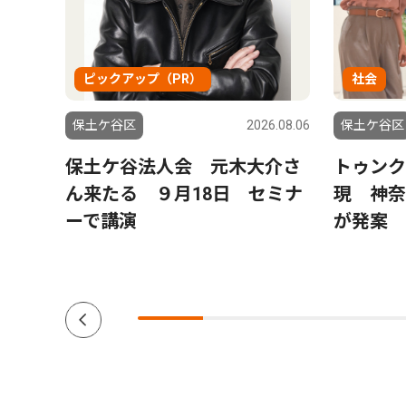
ピックアップ（PR）
社会
6.08.06
保土ケ谷区
2026.08.06
保土ケ谷区
土ケ
保土ケ谷法人会 元木大介さ
トゥンク
保土
ん来たる ９月18日 セミナ
現 神奈
に活
ーで講演
が発案