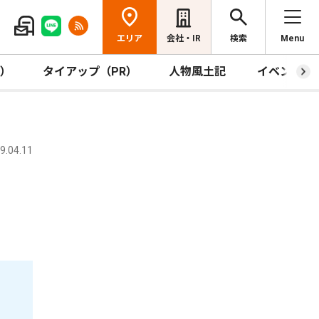
エリア
会社・IR
検索
Menu
R）
タイアップ（PR）
人物風土記
イベント
.04.11