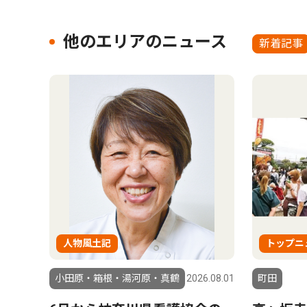
他のエリアのニュース
新着記事
人物風土記
トップニ
小田原・箱根・湯河原・真鶴
2026.08.01
町田