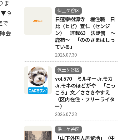
りま
保土ケ谷区
。▼９
日蓮宗樹源寺 権住職 日
定で
比（ヒビ）宣仁（センジ
師会
ン） 連載63 法話箋 〜
鹿苑〜 「ののさまはしっ
ている」
2026.07.30
保土ケ谷区
vol.570 ミルキーJr.モカ
Jr.モネのほどがや 「こっ
ころ」文／ささきやすえ
（区内在住・フリーライタ
ー）
2026.07.23
保土ケ谷区
「山下外国人居留地」（中