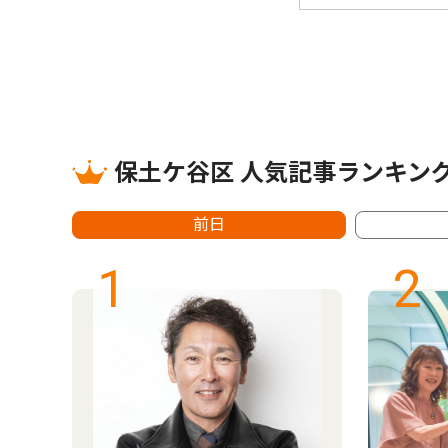
保土ケ谷区 人気記事ランキン
前日
1
2