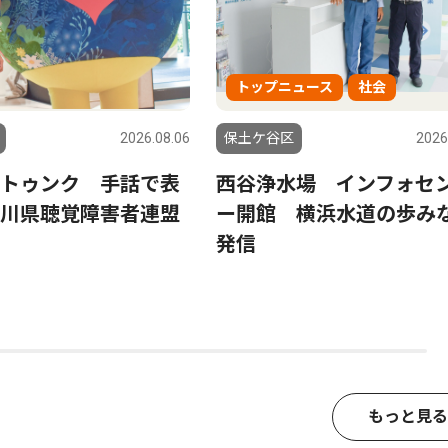
トップニュース
社会
2026.08.06
保土ケ谷区
2026
トゥンク 手話で表
西谷浄水場 インフォセ
川県聴覚障害者連盟
ー開館 横浜水道の歩み
発信
もっと見る