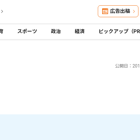
広告出稿
育
スポーツ
政治
経済
ピックアップ（P
公開日：2019