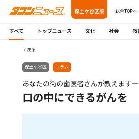
保土ケ谷区版
総合TOPへ
すべて
トップニュース
文化
社会
教
戻る
保土ケ谷区
コラム
あなたの街の歯医者さんが教えます―
口の中にできるがんを