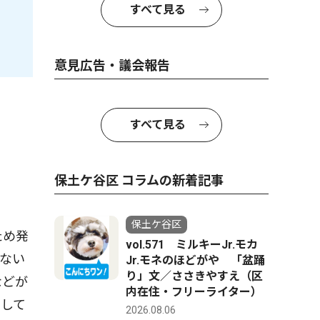
すべて見る
意見広告・議会報告
すべて見る
保土ケ谷区 コラムの新着記事
保土ケ谷区
ため発
vol.571 ミルキーJr.モカ
ない
Jr.モネのほどがや 「盆踊
り」文／ささきやすえ（区
などが
内在住・フリーライター）
指して
2026.08.06