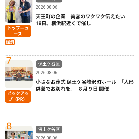
2026.08.06
天王町の企業 美容のワクワク伝えたい
18日、横浜駅近くで催し
トップニュ
ース
経済
7
保土ケ谷区
2026.08.06
小さなお葬式 保土ケ谷峰沢町ホール ｢人形
供養でお別れを｣ ８月９日 開催
ピックアッ
プ（PR）
8
保土ケ谷区
2026.08.06