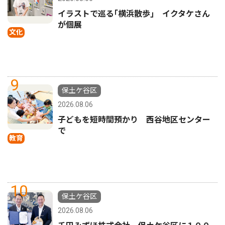
イラストで巡る｢横浜散歩｣ イクタケさん
が個展
文化
9
保土ケ谷区
2026.08.06
子どもを短時間預かり 西谷地区センター
で
教育
10
保土ケ谷区
2026.08.06