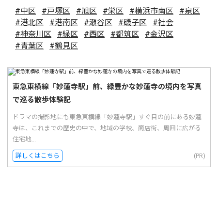
#中区
#戸塚区
#旭区
#栄区
#横浜市南区
#泉区
#港北区
#港南区
#瀬谷区
#磯子区
#社会
#神奈川区
#緑区
#西区
#都筑区
#金沢区
#青葉区
#鶴見区
東急東横線「妙蓮寺駅」前、緑豊かな妙蓮寺の境内を写真
で巡る散歩体験記
ドラマの撮影地にも東急東横線「妙蓮寺駅」すぐ目の前にある妙蓮
寺は、これまでの歴史の中で、地域の学校、商店街、周囲に広がる
住宅地...
詳しくはこちら
(PR)