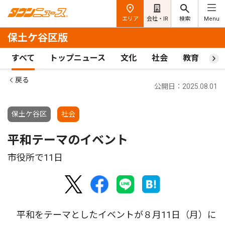
エリア
会社・IR
検索
Menu
保土ケ谷区版
すべて
トップニュース
文化
社会
教育
ス
戻る
公開日：2025.08.01
保土ケ谷区
社会
平和テーマのイベント
市役所で11日
平和をテーマとしたイベントが８月11日（月）に