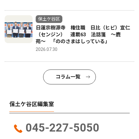
保土ケ谷区
日蓮宗樹源寺 権住職 日比（ヒビ）宣仁
（センジン） 連載63 法話箋 〜鹿
苑〜 「ののさまはしっている」
2026.07.30
コラム一覧
保土ケ谷区編集室
045-227-5050