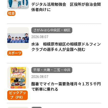
デジタル活用勉強会 区役所が自治会関
係者向けに
社会
さがみはら中央区・緑区
2026.08.07
水泳 相模原市緑区の相模原ドルフィン
クラブの選手６人が全国へ挑む
スポーツ
平塚・大磯・二宮・中井
2026.08.07
酷暑でマイカー需要急増月々１万５千円
で新車に乗れる
ピックアッ
プ（PR）