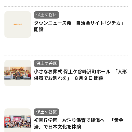
保土ケ谷区
タウンニュース発 自治会サイト｢ジチカ｣
開設
保土ケ谷区
小さなお葬式 保土ケ谷峰沢町ホール ｢人形
供養でお別れを｣ ８月９日 開催
保土ケ谷区
初音丘学園 お泊り保育で銭湯へ 「黄金
湯」で日本文化を体験