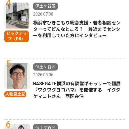
4
保土ケ谷区
2026.07.30
横浜市ひきこもり総合支援・若者相談セン
ターってどんなところ？ 最近までセンタ
ピックアッ
ーを利用していた方にインタビュー
プ（PR）
5
保土ケ谷区
2026.08.06
BASEGATE横浜の有隣堂ギャラリーで個展
『ワクワクヨコハマ』を開催する イクタ
人物風土記
ケマコトさん 西区在住
6
保土ケ谷区