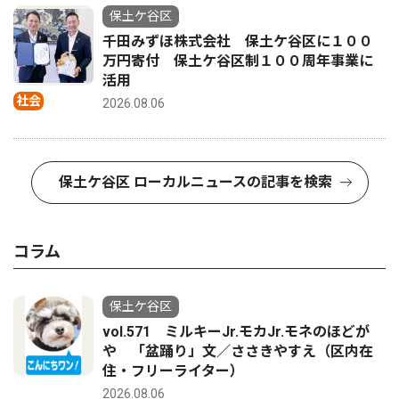
保土ケ谷区
千田みずほ株式会社 保土ケ谷区に１００
万円寄付 保土ケ谷区制１００周年事業に
活用
社会
2026.08.06
保土ケ谷区 ローカルニュースの記事を検索
コラム
保土ケ谷区
vol.571 ミルキーJr.モカJr.モネのほどが
や 「盆踊り」文／ささきやすえ（区内在
住・フリーライター）
2026.08.06