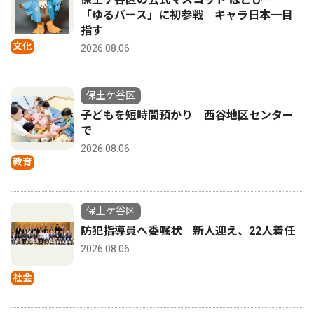
「ゆるバース」に初参戦 キャラ日本一目
指す
文化
2026.08.06
保土ケ谷区
子どもを短時間預かり 西谷地区センター
で
2026.08.06
教育
保土ケ谷区
防犯指導員へ委嘱状 新人迎え、22人着任
2026.08.06
社会