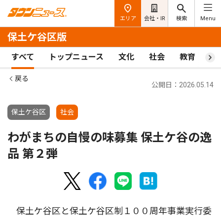
エリア
会社・IR
検索
Menu
保土ケ谷区版
すべて
トップニュース
文化
社会
教育
ス
戻る
公開日：2026.05.14
保土ケ谷区
社会
わがまちの自慢の味募集 保土ケ谷の逸
品 第２弾
保土ケ谷区と保土ケ谷区制１００周年事業実行委