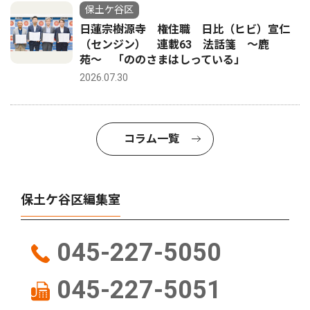
保土ケ谷区
日蓮宗樹源寺 権住職 日比（ヒビ）宣仁
（センジン） 連載63 法話箋 〜鹿
苑〜 「ののさまはしっている」
2026.07.30
コラム一覧
保土ケ谷区編集室
045-227-5050
045-227-5051