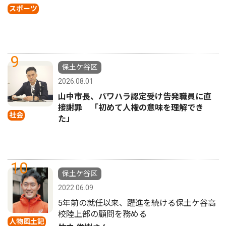
スポーツ
9
保土ケ谷区
2026.08.01
山中市長、パワハラ認定受け告発職員に直
接謝罪 「初めて人権の意味を理解でき
社会
た」
10
保土ケ谷区
2022.06.09
5年前の就任以来、躍進を続ける保土ケ谷高
校陸上部の顧問を務める
人物風土記