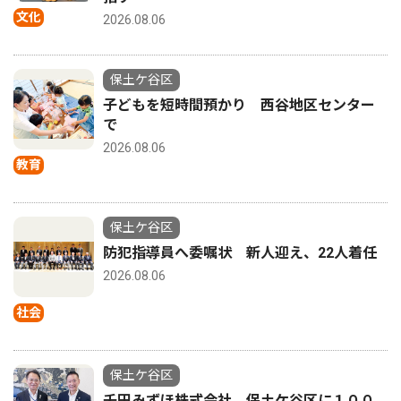
文化
2026.08.06
保土ケ谷区
子どもを短時間預かり 西谷地区センター
で
2026.08.06
教育
保土ケ谷区
防犯指導員へ委嘱状 新人迎え、22人着任
2026.08.06
社会
保土ケ谷区
千田みずほ株式会社 保土ケ谷区に１００