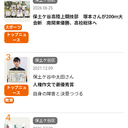
保土ケ谷区
2026.06.25
保土ケ谷高陸上競技部 塚本さんが200ｍ大
会新 南関東優勝、高校総体へ
スポーツ
トップニュ
ース
3
保土ケ谷区
2021.12.09
保土ケ谷中太田さん
人権作文で最優秀賞
トップニュ
ース
自身の障害と決意つづる
教育
4
保土ケ谷区