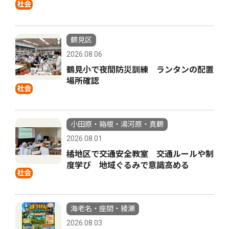
社会
鶴見区
2026.08.06
鶴見小で夜間防災訓練 ランタンの配置
場所確認
社会
小田原・箱根・湯河原・真鶴
2026.08.01
橘地区で交通安全教室 交通ルールや制
度学び 地域ぐるみで意識高める
社会
海老名・座間・綾瀬
2026.08.03