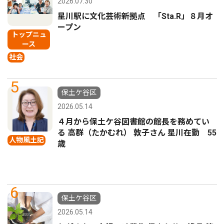
2026.07.30
星川駅に文化芸術新拠点 「Sta.R」８月オ
ープン
トップニュ
ース
社会
5
保土ケ谷区
2026.05.14
４月から保土ケ谷図書館の館長を務めてい
る 高群（たかむれ） 敦子さん 星川在勤 55
人物風土記
歳
6
保土ケ谷区
2026.05.14