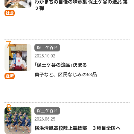
わがまちの自慢の味募集 保土ケ谷の逸品 第
２弾
社会
7
保土ケ谷区
2025.10.02
｢保土ケ谷の逸品｣決まる
菓子など、区民なじみの63品
経済
8
保土ケ谷区
2026.06.25
横浜清風高校陸上競技部 ３種目全国へ