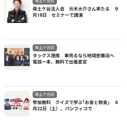
保土ケ谷区
保土ケ谷法人会 元木大介さん来たる ９
月18日 セミナーで講演
保土ケ谷区
タックス港南 車売るなら地域密着店へ
電話一本、無料で出張査定
保土ケ谷区
参加無料 クイズで学ぶ｢お金と税金｣ ８
月22日（土）、パシフィコで