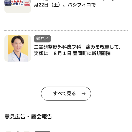
月22日（土）、パシフィコで
鶴見区
二宮研整形外科皮フ科 痛みを改善して、
笑顔に ８月１日 豊岡町に新規開院
すべて見る
意見広告・議会報告