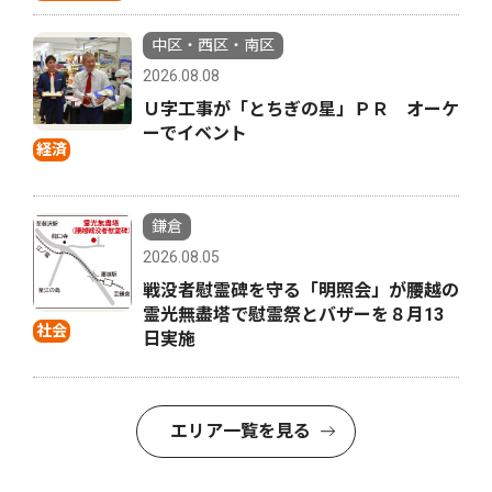
中区・西区・南区
2026.08.08
Ｕ字工事が「とちぎの星」ＰＲ オーケ
ーでイベント
経済
鎌倉
2026.08.05
戦没者慰霊碑を守る「明照会」が腰越の
霊光無盡塔で慰霊祭とバザーを８月13
社会
日実施
エリア一覧を見る