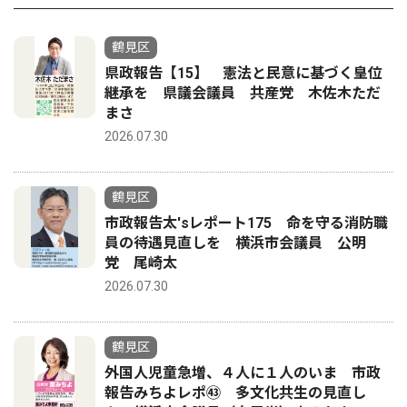
鶴見区
県政報告【15】 憲法と民意に基づく皇位
継承を 県議会議員 共産党 木佐木ただ
まさ
2026.07.30
鶴見区
市政報告太'sレポート175 命を守る消防職
員の待遇見直しを 横浜市会議員 公明
党 尾崎太
2026.07.30
鶴見区
外国人児童急増、４人に１人のいま 市政
報告みちよレポ㊸ 多文化共生の見直し