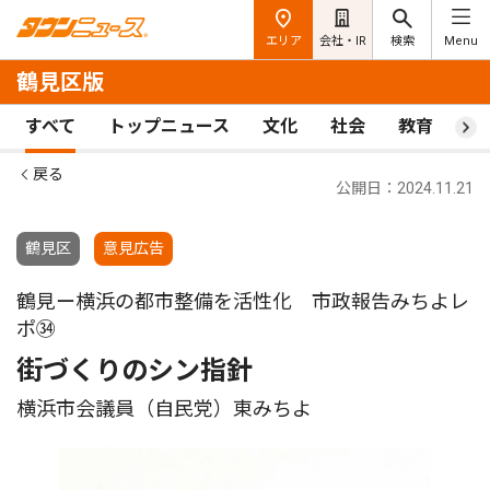
エリア
会社・IR
検索
Menu
鶴見区版
すべて
トップニュース
文化
社会
教育
ス
戻る
公開日：2024.11.21
鶴見区
意見広告
鶴見ー横浜の都市整備を活性化 市政報告みちよレ
ポ㉞
街づくりのシン指針
横浜市会議員（自民党）東みちよ