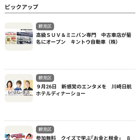
ピックアップ
鶴見区
高級ＳＵＶ＆ミニバン専門 中古車店が菊
名にオープン キントウ自動車（株）
鶴見区
９月26日 新感覚のエンタメを 川崎日航
ホテルディナーショー
鶴見区
参加無料 クイズで学ぶ｢お金と税金｣ ８