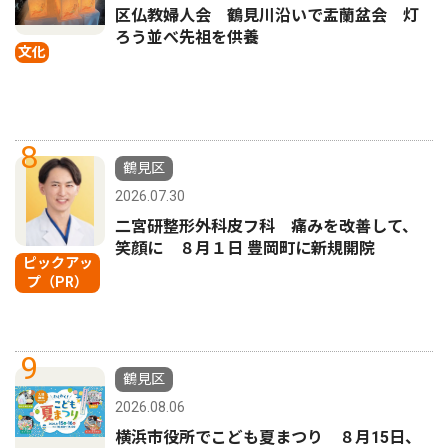
区仏教婦人会 鶴見川沿いで盂蘭盆会 灯
ろう並べ先祖を供養
文化
8
鶴見区
2026.07.30
二宮研整形外科皮フ科 痛みを改善して、
笑顔に ８月１日 豊岡町に新規開院
ピックアッ
プ（PR）
9
鶴見区
2026.08.06
横浜市役所でこども夏まつり ８月15日、