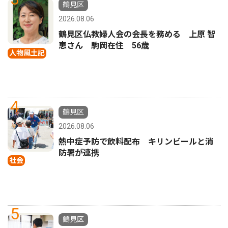
鶴見区
2026.08.06
鶴見区仏教婦人会の会長を務める 上原 智
恵さん 駒岡在住 56歳
人物風土記
4
鶴見区
2026.08.06
熱中症予防で飲料配布 キリンビールと消
防署が連携
社会
5
鶴見区