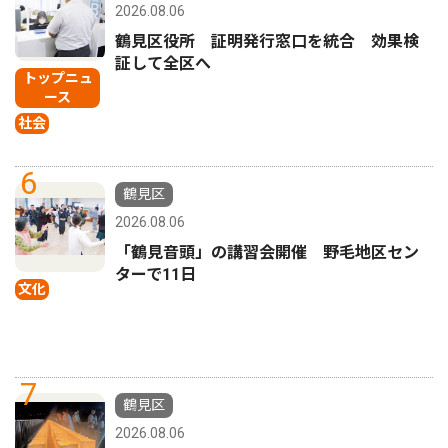
2026.08.06
鶴見区役所 証明発行窓口を統合 効果検
証して全区へ
トップニュ
ース
社会
6
鶴見区
2026.08.06
「鶴見音頭」の講習会開催 野毛地区セン
ターで11日
文化
7
鶴見区
2026.08.06