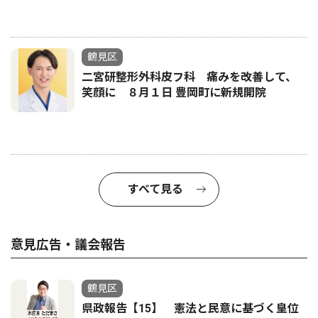
鶴見区
二宮研整形外科皮フ科 痛みを改善して、
笑顔に ８月１日 豊岡町に新規開院
すべて見る
意見広告・議会報告
鶴見区
県政報告【15】 憲法と民意に基づく皇位