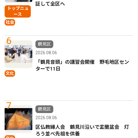
証して全区へ
トップニュ
ース
社会
6
鶴見区
2026.08.06
「鶴見音頭」の講習会開催 野毛地区セン
ターで11日
文化
7
鶴見区
2026.08.06
区仏教婦人会 鶴見川沿いで盂蘭盆会 灯
ろう並べ先祖を供養