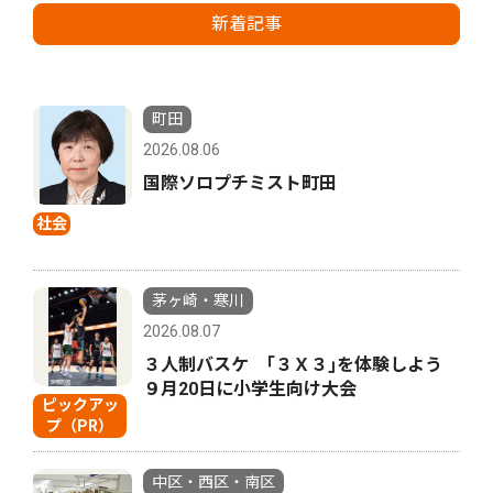
新着記事
町田
2026.08.06
国際ソロプチミスト町田
社会
茅ヶ崎・寒川
2026.08.07
３人制バスケ ｢３Ｘ３｣を体験しよう
９月20日に小学生向け大会
ピックアッ
プ（PR）
中区・西区・南区