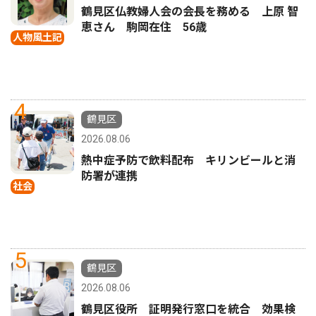
鶴見区仏教婦人会の会長を務める 上原 智
恵さん 駒岡在住 56歳
人物風土記
4
鶴見区
2026.08.06
熱中症予防で飲料配布 キリンビールと消
防署が連携
社会
5
鶴見区
2026.08.06
鶴見区役所 証明発行窓口を統合 効果検