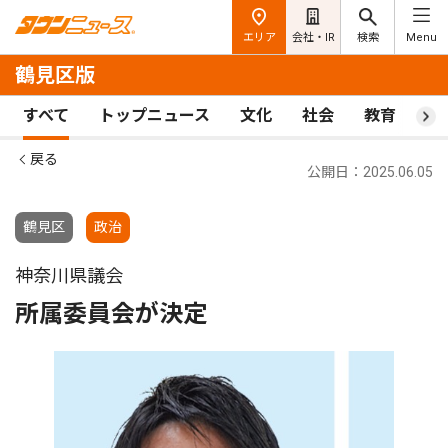
エリア
会社・IR
検索
Menu
鶴見区版
すべて
トップニュース
文化
社会
教育
ス
戻る
公開日：2025.06.05
鶴見区
政治
神奈川県議会
所属委員会が決定