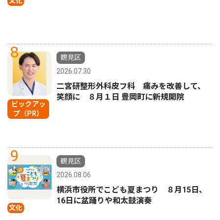
文化
8
鶴見区
2026.07.30
二宮研整形外科皮フ科 痛みを改善して、
笑顔に ８月１日 豊岡町に新規開院
ピックアッ
プ（PR）
9
鶴見区
2026.08.06
横浜市役所でこども夏まつり ８月15日、
16日に盆踊りや和太鼓演奏
文化