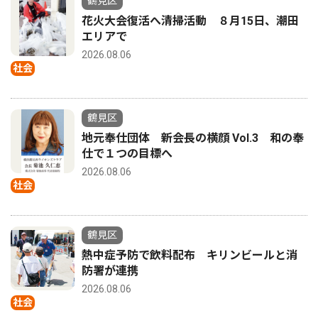
鶴見区
花火大会復活へ清掃活動 ８月15日、潮田
エリアで
2026.08.06
社会
鶴見区
地元奉仕団体 新会長の横顔 Vol.3 和の奉
仕で１つの目標へ
2026.08.06
社会
鶴見区
熱中症予防で飲料配布 キリンビールと消
防署が連携
2026.08.06
社会