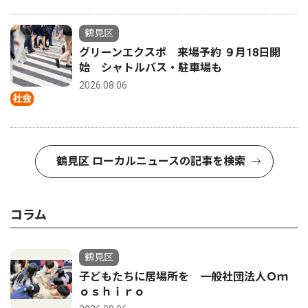
鶴見区
グリーンエクスポ 来場予約 ９月18日開
始 シャトルバス・駐車場も
2026.08.06
社会
鶴見区 ローカルニュースの記事を検索
コラム
鶴見区
子どもたちに居場所を 一般社団法人Ｏｍ
ｏｓｈｉｒｏ