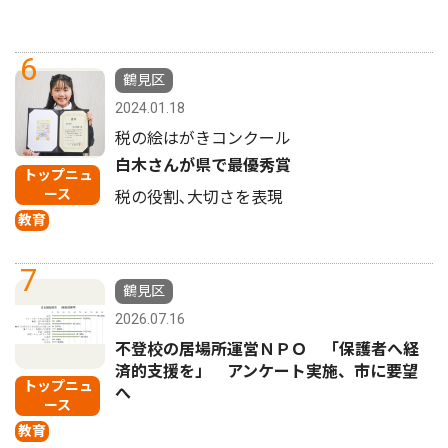
6
鶴見区
2024.01.18
税の絵はがきコンクール
白木さんが県で最優秀賞
トップニュ
ース
税の役割､大切さを表現
教育
7
鶴見区
2026.07.16
不登校の居場所運営ＮＰＯ 「保護者へ経
済的支援を」 アンケート実施、市に要望
トップニュ
へ
ース
教育