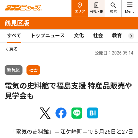
エリア
会社・IR
検索
Menu
鶴見区版
すべて
トップニュース
文化
社会
教育
ス
戻る
公開日：2026.05.14
鶴見区
社会
電気の史料館で福島支援 特産品販売や
見学会も
「電気の史料館」＝江ケ崎町＝で５月26日と27日