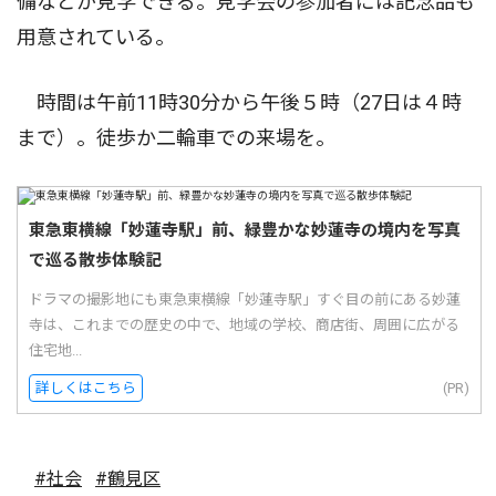
備などが見学できる。見学会の参加者には記念品も
用意されている。
時間は午前11時30分から午後５時（27日は４時
まで）。徒歩か二輪車での来場を。
東急東横線「妙蓮寺駅」前、緑豊かな妙蓮寺の境内を写真
で巡る散歩体験記
ドラマの撮影地にも東急東横線「妙蓮寺駅」すぐ目の前にある妙蓮
寺は、これまでの歴史の中で、地域の学校、商店街、周囲に広がる
住宅地...
詳しくはこちら
(PR)
#社会
#鶴見区