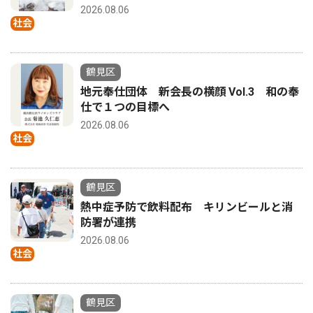
2026.08.06
社会
鶴見区
地元奉仕団体 新会長の横顔 Vol.3 和の奉
仕で１つの目標へ
2026.08.06
社会
鶴見区
熱中症予防で飲料配布 キリンビールと消
防署が連携
2026.08.06
社会
鶴見区