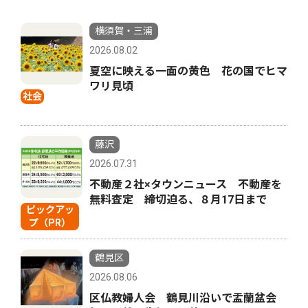
横須賀・三浦
2026.08.02
夏空に映える一面の黄色 花の国でヒマ
ワリ見頃
社会
藤沢
2026.07.31
不動産２社×タウンニュース 不動産を
無料査定 締切迫る、８月17日まで
ピックアッ
プ（PR）
鶴見区
2026.08.06
区仏教婦人会 鶴見川沿いで盂蘭盆会