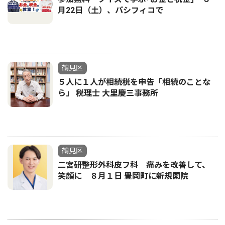
月22日（土）、パシフィコで
鶴見区
５人に１人が相続税を申告「相続のことな
ら」 税理士 大里慶三事務所
鶴見区
二宮研整形外科皮フ科 痛みを改善して、
笑顔に ８月１日 豊岡町に新規開院