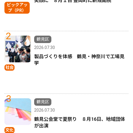
笑顔に ８月１日 豊岡町に新規開院
ピックアッ
プ（PR）
2
鶴見区
2026.07.30
製品づくりを体感 鶴見・神奈川で工場見
学
社会
3
鶴見区
2026.07.30
鶴見公会堂で夏祭り ８月16日、地域団体
が出演
文化