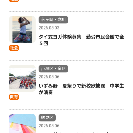
茅ヶ崎・寒川
2026.08.03
タイ式ヨガ体験募集 勤労市民会館で全
５回
社会
戸塚区・泉区
2026.08.06
いずみ野 夏祭りで新校歌披露 中学生
が演奏
教育
鶴見区
2026.08.06