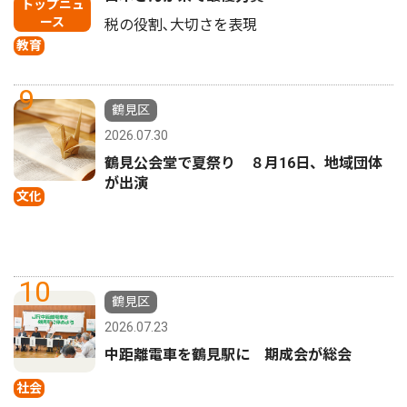
トップニュ
ース
税の役割､大切さを表現
教育
9
鶴見区
2026.07.30
鶴見公会堂で夏祭り ８月16日、地域団体
が出演
文化
10
鶴見区
2026.07.23
中距離電車を鶴見駅に 期成会が総会
社会