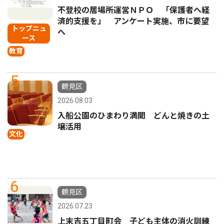
不登校の居場所運営ＮＰＯ 「保護者へ経
済的支援を」 アンケート実施、市に要望
トップニュ
へ
ース
教育
5
鶴見区
2026.08.03
入船公園のひまわり満開 どんと焼きの土
壌活用
文化
6
鶴見区
2026.07.23
上末吉五丁目町会 子ども主体の消火訓練