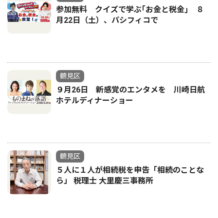
参加無料 クイズで学ぶ｢お金と税金｣ ８
月22日（土）、パシフィコで
鶴見区
９月26日 新感覚のエンタメを 川崎日航
ホテルディナーショー
鶴見区
５人に１人が相続税を申告「相続のことな
ら」 税理士 大里慶三事務所