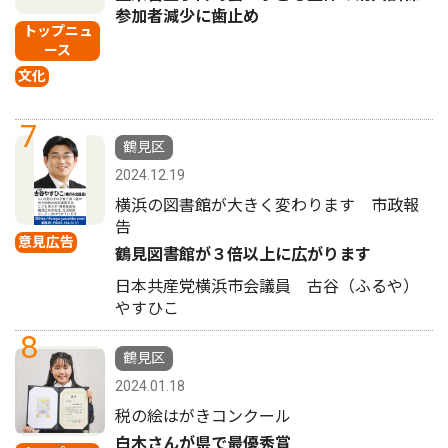
参加者減少に歯止め
トップニュ
ース
文化
7
鶴見区
2024.12.19
横浜の図書館が大きく変わります 市政報
告
意見広告
鶴見図書館が３倍以上に広がります
日本共産党横浜市会議員 古谷（ふるや）
やすひこ
8
鶴見区
2024.01.18
税の絵はがきコンクール
白木さんが県で最優秀賞