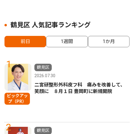
鶴見区 人気記事ランキング
前日
1週間
1か月
1
鶴見区
2026.07.30
二宮研整形外科皮フ科 痛みを改善して、
笑顔に ８月１日 豊岡町に新規開院
ピックアッ
プ（PR）
2
鶴見区