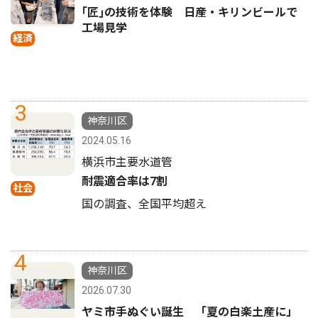
｢匠｣の技術を体験 日産・キリンビールで
工場見学
経済
3
神奈川区
2024.05.16
横浜市主要水道管
耐震適合率は7割
社会
国の調査、全国平均超え
4
神奈川区
2026.07.30
ヤミ市手ぬぐい誕生 「夏の白楽土産に」