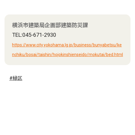
横浜市建築局企画部建築防災課
TEL:045-671-2930
https://www.city.yokohama.lg.jp/business/bunyabetsu/ke
nchiku/bosai/taishin/hojokinshienseido/mokutai/bed.html
#緑区