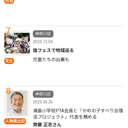
社会
7
神奈川区
2025.12.04
宿フェスで地域巡る
児童たちの出展も
文化
8
神奈川区
2025.06.26
浦島小学校PTA会長と「かめの子すべり台復
活プロジェクト」代表を務める
人物風土記
齊藤 正志さん