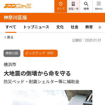
エリア
会社・IR
検索
Menu
神奈川区版
すべて
トップニュース
文化
社会
教育
ス
戻る
公開日：2025.01.01
神奈川区
ピックアップ（PR）
横浜市
大地震の倒壊から命を守る
防災ベッド・耐震シェルター等に補助金