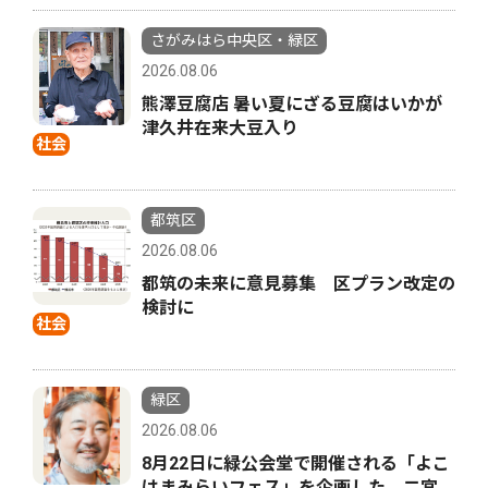
さがみはら中央区・緑区
2026.08.06
熊澤豆腐店 暑い夏にざる豆腐はいかが
津久井在来大豆入り
社会
都筑区
2026.08.06
都筑の未来に意見募集 区プラン改定の
検討に
社会
緑区
2026.08.06
8月22日に緑公会堂で開催される「よこ
はまみらいフェス」を企画した 二宮