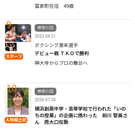
富家町在住 49歳
9
神奈川区
2022.04.21
ボクシング渡来選手
デビュー戦 ＴＫＯで勝利
スポーツ
神大寺からプロの舞台へ
10
神奈川区
2026.07.30
横浜創英中学・高等学校で行われた「いの
ちの授業」の企画に携わった 前川 智美さ
人物風土記
ん 西大口在勤