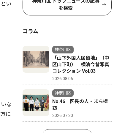
神奈川区 トップニュースの記事
」とい
を検索
コラム
神奈川区
「山下外国人居留地」（中
区山下町） 横濱今昔写真
コレクション Vol.03
2026.08.06
神奈川区
No.46 区長の人・まち探
ていな
訪
の方に
2026.07.30