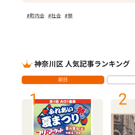
#町内会
#社会
#祭
神奈川区 人気記事ランキング
前日
1
2