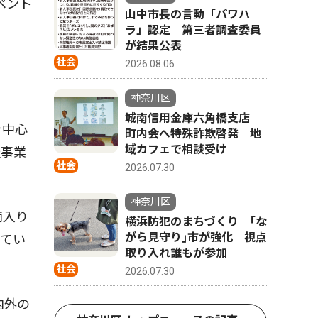
ベント
山中市長の言動「パワハ
。
ラ」認定 第三者調査委員
が結果公表
社会
2026.08.06
神奈川区
城南信用金庫六角橋支店
を中心
町内会へ特殊詐欺啓発 地
域カフェで相談受け
祉事業
社会
2026.07.30
神奈川区
雨入り
横浜防犯のまちづくり ｢な
がら見守り｣市が強化 視点
ってい
取り入れ誰もが参加
社会
2026.07.30
内外の