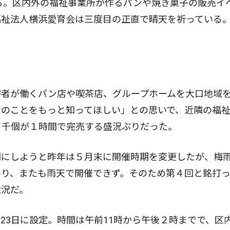
る。区内外の福祉事業所が作るパンや焼き菓子の販売イ
福祉法人横浜愛育会は三度目の正直で晴天を祈っている
者が働くパン店や喫茶店、グループホームを大口地域
者のことをもっと知ってほしい」との思いで、近隣の福
１千個が１時間で完売する盛況ぶりだった。
にしようと昨年は５月末に開催時期を変更したが、梅
あり、またも雨天で開催できず。そのため第４回と銘打
状況だ。
3日に設定。時間は午前11時から午後２時までで、区