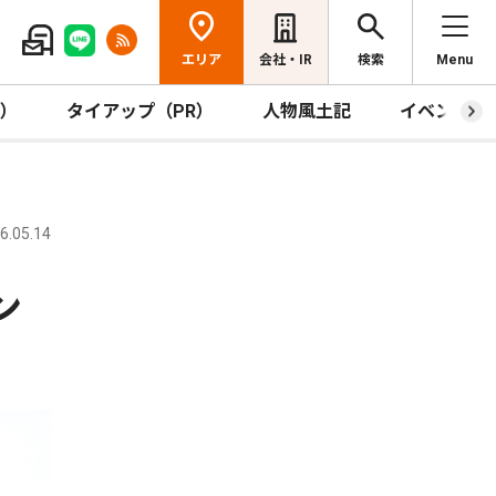
エリア
会社・IR
検索
Menu
R）
タイアップ（PR）
人物風土記
イベント
.05.14
ン