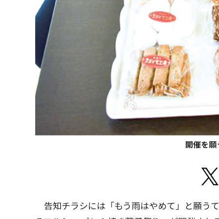
開催を願
告知チラシには「もう雨はやめて」と願うてる