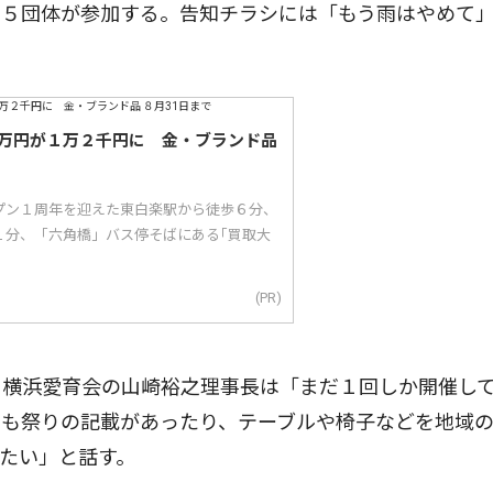
の５団体が参加する。告知チラシには「もう雨はやめて
万円が１万２千円に 金・ブランド品
ープン１周年を迎えた東白楽駅から徒歩６分、
１分、「六角橋」バス停そばにある｢買取大
(PR)
横浜愛育会の山崎裕之理事長は「まだ１回しか開催し
にも祭りの記載があったり、テーブルや椅子などを地域
たい」と話す。