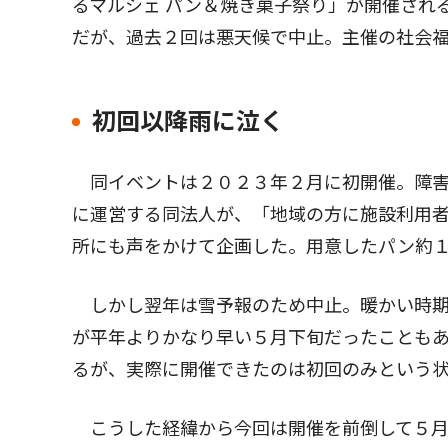
るマルシェ パン＆焼き菓子祭り」が開催され
だが、過去２回は悪天候で中止。主催の社会
初回以降雨に泣く
同イベントは２０２３年２月に初開催。障害
に運営する同法人が、「地域の方に施設利用
所にも声をかけて企画した。用意したパン約
しかし翌年は雪予報のため中止。暖かい時期
が平年よりかなり早い５月下旬だったことも
るが、実際に開催できたのは初回のみという
こうした経緯から今回は開催を前倒して５月2