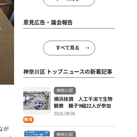
意見広告・議会報告
すべて見る
神奈川区 トップニュースの新着記事
神奈川区
横浜技調 人工干潟で生物
観察 親子9組22人が参加
2026.08.06
教育
なが
神奈川区