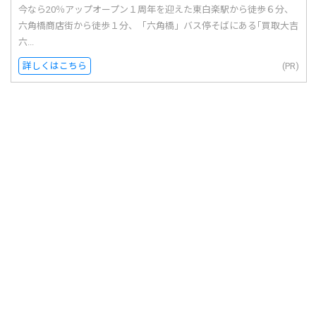
今なら20％アップオープン１周年を迎えた東白楽駅から徒歩６分、
六角橋商店街から徒歩１分、「六角橋」バス停そばにある｢買取大吉
六...
詳しくはこちら
(PR)