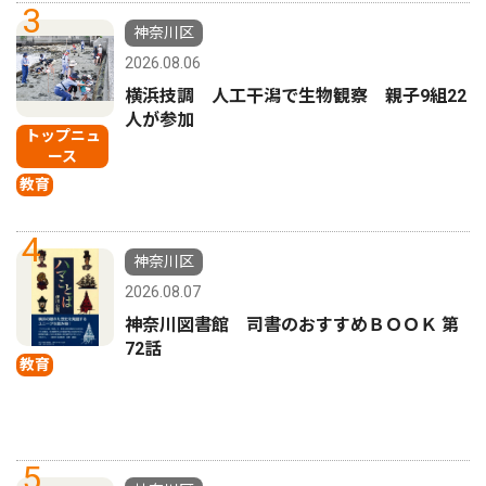
3
神奈川区
2026.08.06
横浜技調 人工干潟で生物観察 親子9組22
人が参加
トップニュ
ース
教育
4
神奈川区
2026.08.07
神奈川図書館 司書のおすすめＢＯＯＫ 第
72話
教育
5