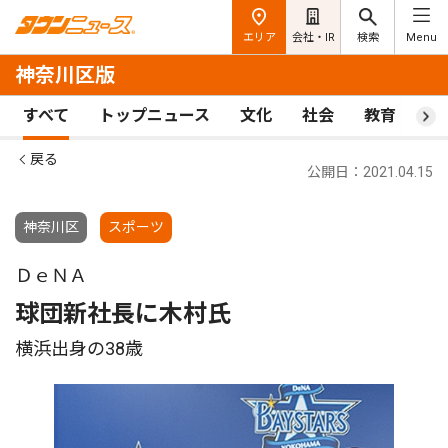
エリア
会社・IR
検索
Menu
神奈川区版
すべて
トップニュース
文化
社会
教育
ス
戻る
公開日：2021.04.15
神奈川区
スポーツ
ＤｅＮＡ
球団新社長に木村氏
横浜出身の38歳