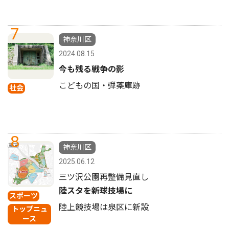
7
神奈川区
2024.08.15
今も残る戦争の影
こどもの国・弾薬庫跡
社会
8
神奈川区
2025.06.12
三ツ沢公園再整備見直し
陸スタを新球技場に
スポーツ
陸上競技場は泉区に新設
トップニュ
ース