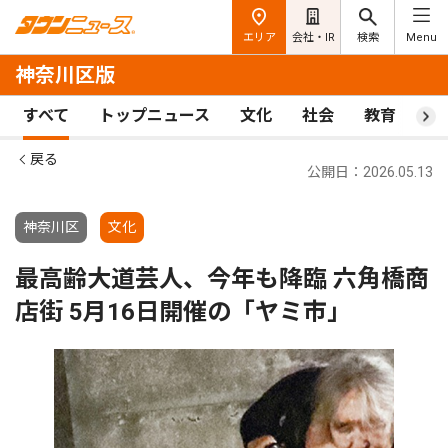
エリア
会社・IR
検索
Menu
神奈川区版
すべて
トップニュース
文化
社会
教育
ス
戻る
公開日：2026.05.13
神奈川区
文化
最高齢大道芸人、今年も降臨 六角橋商
店街 5月16日開催の「ヤミ市」