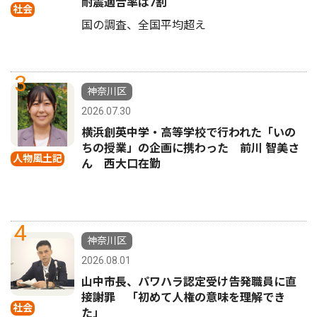
耐震適合率は7割
社会
国の調査、全国平均超え
3
神奈川区
2026.07.30
横浜創英中学・高等学校で行われた「いの
ちの授業」の企画に携わった 前川 智美さ
人物風土記
ん 西大口在勤
4
神奈川区
2026.08.01
山中市長、パワハラ認定受け告発職員に直
接謝罪 「初めて人権の意味を理解でき
社会
た」