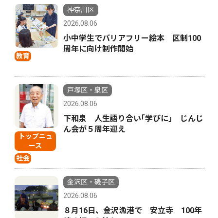
神奈川区
2026.08.06
小中学生でバリアフリー絵本 区制100
周年に向け制作開始
教育
戸塚区・泉区
2026.08.06
下和泉 人生語り合い｢学びに｣ じんじ
ん会が５周年迎え
トップニュ
ース
社会
金沢区・磯子区
2026.08.06
８月16日、金沢漁港で 安立寺 100年