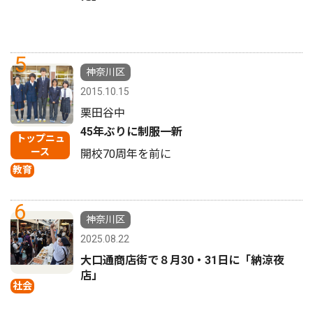
5
神奈川区
2015.10.15
栗田谷中
45年ぶりに制服一新
トップニュ
ース
開校70周年を前に
教育
6
神奈川区
2025.08.22
大口通商店街で８月30・31日に「納涼夜
店」
社会