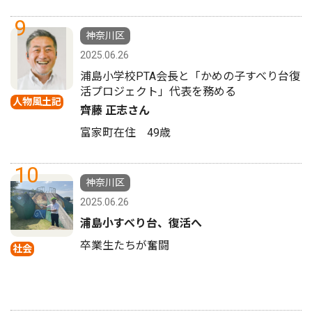
9
神奈川区
2025.06.26
浦島小学校PTA会長と「かめの子すべり台復
活プロジェクト」代表を務める
人物風土記
齊藤 正志さん
富家町在住 49歳
10
神奈川区
2025.06.26
浦島小すべり台、復活へ
卒業生たちが奮闘
社会