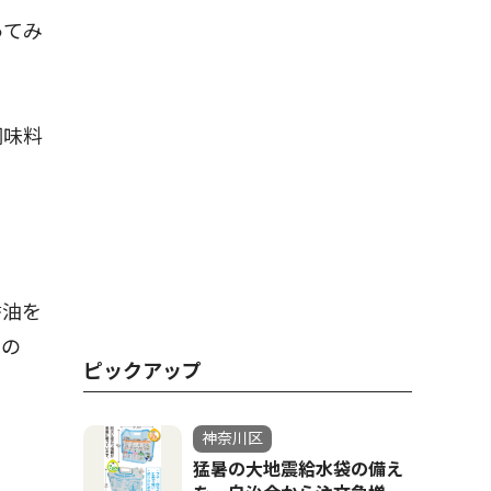
ってみ
調味料
醤油を
いの
ピックアップ
神奈川区
猛暑の大地震給水袋の備え