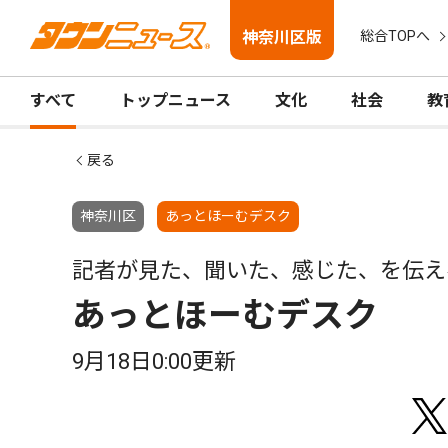
神奈川区版
総合TOPへ
すべて
トップニュース
文化
社会
教
戻る
神奈川区
あっとほーむデスク
記者が見た、聞いた、感じた、を伝え
あっとほーむデスク
9月18日0:00更新