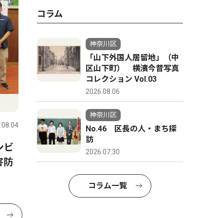
コラム
神奈川区
「山下外国人居留地」（中
区山下町） 横濱今昔写真
コレクション Vol.03
2026.08.06
神奈川区
.08.04
No.46 区長の人・まち探
訪
ンビ
2026.07.30
害防
コラム一覧