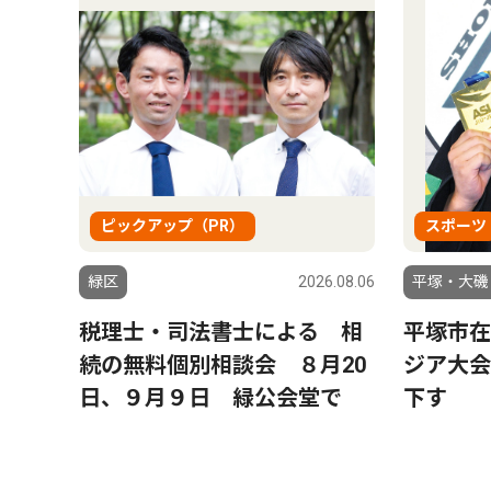
ピックアップ（PR）
スポーツ
緑区
2026.08.06
平塚・大磯
税理士・司法書士による 相
平塚市在
続の無料個別相談会 ８月20
ジア大会
日、９月９日 緑公会堂で
下す