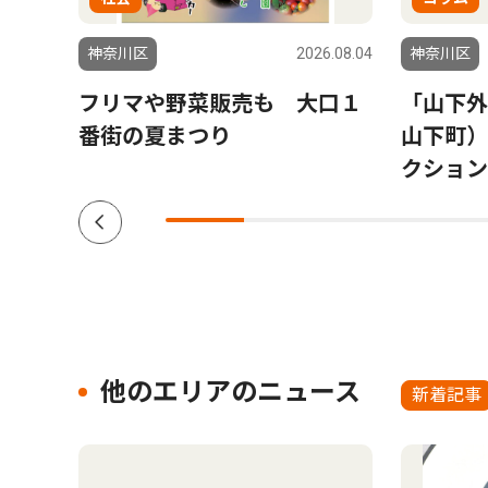
6.08.06
神奈川区
2026.08.04
神奈川区
斉藤
フリマや野菜販売も 大口１
「山下外
番街の夏まつり
山下町）
クション V
他のエリアのニュース
新着記事