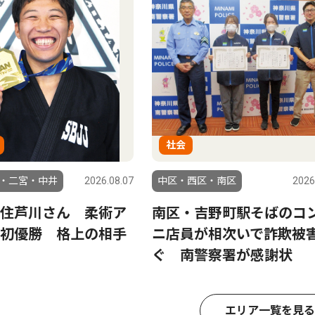
社会
・二宮・中井
2026.08.07
中区・西区・南区
2026
住芦川さん 柔術ア
南区・吉野町駅そばのコ
初優勝 格上の相手
ニ店員が相次いで詐欺被
ぐ 南警察署が感謝状
エリア一覧を見る