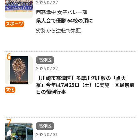
2026.02.27
西高津中 女子バレー部
県大会で優勝 64校の頂に
スポーツ
劣勢から逆転で栄冠
6
高津区
2026.07.22
【川崎市高津区】多摩川河川敷の「点火
祭」今年は7月25日（土）に実施 区民祭前
文化
日の恒例行事
7
高津区
2026.07.31