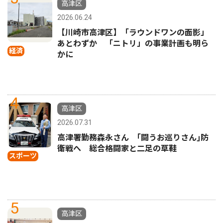
高津区
2026.06.24
【川崎市高津区】「ラウンドワンの面影」
あとわずか 「ニトリ」の事業計画も明ら
経済
かに
4
高津区
2026.07.31
高津署勤務森永さん ｢闘うお巡りさん｣防
衛戦へ 総合格闘家と二足の草鞋
スポーツ
5
高津区