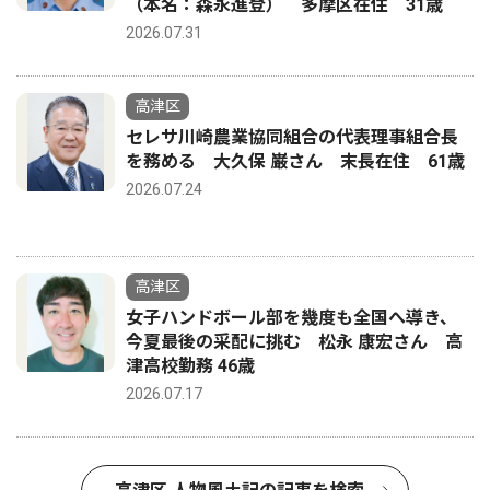
（本名：森永進登） 多摩区在住 31歳
2026.07.31
高津区
セレサ川崎農業協同組合の代表理事組合長
を務める 大久保 巌さん 末長在住 61歳
2026.07.24
高津区
女子ハンドボール部を幾度も全国へ導き、
今夏最後の采配に挑む 松永 康宏さん 高
津高校勤務 46歳
2026.07.17