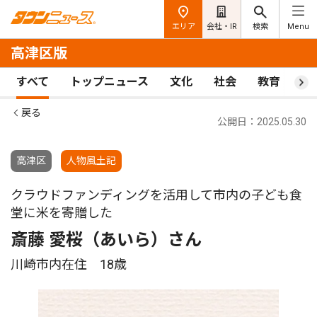
エリア
会社・IR
検索
Menu
高津区版
すべて
トップニュース
文化
社会
教育
ス
戻る
公開日：2025.05.30
高津区
人物風土記
クラウドファンディングを活用して市内の子ども食
堂に米を寄贈した
斎藤 愛桜（あいら）さん
川崎市内在住 18歳