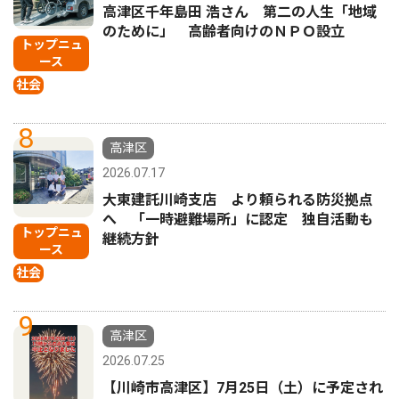
高津区千年島田 浩さん 第二の人生「地域
のために」 高齢者向けのＮＰＯ設立
トップニュ
ース
社会
8
高津区
2026.07.17
大東建託川崎支店 より頼られる防災拠点
へ 「一時避難場所」に認定 独自活動も
トップニュ
継続方針
ース
社会
9
高津区
2026.07.25
【川崎市高津区】7月25日（土）に予定され