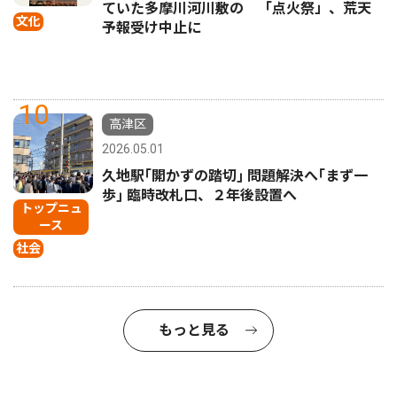
ていた多摩川河川敷の 「点火祭」、荒天
文化
予報受け中止に
10
高津区
2026.05.01
久地駅｢開かずの踏切｣ 問題解決へ｢まず一
歩｣ 臨時改札口、２年後設置へ
トップニュ
ース
社会
もっと見る