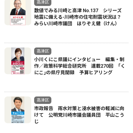
高津区
数値でみる川崎と高津 No.137 シリーズ
地震に備える-川崎市の住宅耐震状況は？
みらい川崎市議団 ほりぞえ健（けん）
高津区
小川くにこ県議にインタビュー 編集・制
作／政策科学総合研究所 連載270回 ｢く
にこ｣の県庁見聞録 予算ヒアリング
高津区
市政報告 雨水対策と浸水被害の軽減に向
けて 公明党川崎市議会議員団 平山こう
じ