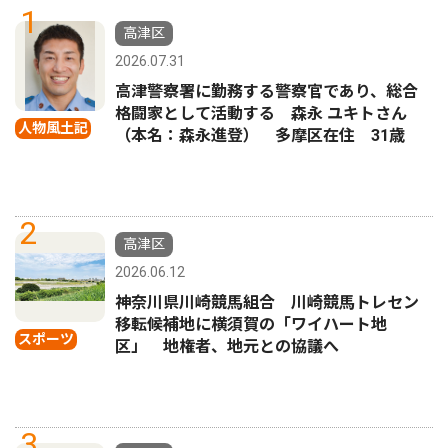
1
高津区
2026.07.31
高津警察署に勤務する警察官であり、総合
格闘家として活動する 森永 ユキトさん
人物風土記
（本名：森永進登） 多摩区在住 31歳
2
高津区
2026.06.12
神奈川県川崎競馬組合 川崎競馬トレセン
移転候補地に横須賀の「ワイハート地
スポーツ
区」 地権者、地元との協議へ
3