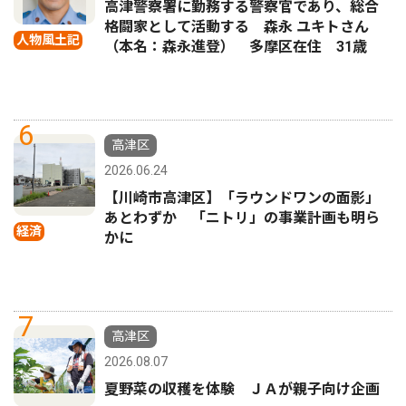
高津警察署に勤務する警察官であり、総合
格闘家として活動する 森永 ユキトさん
人物風土記
（本名：森永進登） 多摩区在住 31歳
6
高津区
2026.06.24
【川崎市高津区】「ラウンドワンの面影」
あとわずか 「ニトリ」の事業計画も明ら
経済
かに
7
高津区
2026.08.07
夏野菜の収穫を体験 ＪＡが親子向け企画