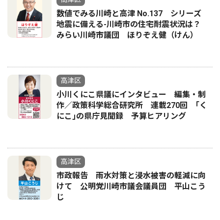
数値でみる川崎と高津 No.137 シリーズ
地震に備える-川崎市の住宅耐震状況は？
みらい川崎市議団 ほりぞえ健（けん）
高津区
小川くにこ県議にインタビュー 編集・制
作／政策科学総合研究所 連載270回 ｢く
にこ｣の県庁見聞録 予算ヒアリング
高津区
市政報告 雨水対策と浸水被害の軽減に向
けて 公明党川崎市議会議員団 平山こう
じ