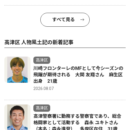
すべて見る
高津区 人物風土記の新着記事
高津区
川崎フロンターレのMFとして今シーズンの
飛躍が期待される 大関 友翔さん 麻生区
出身 21歳
2026.08.07
高津区
高津警察署に勤務する警察官であり、総合
格闘家として活動する 森永 ユキトさん
（本名：森永進登） 多摩区在住 31歳