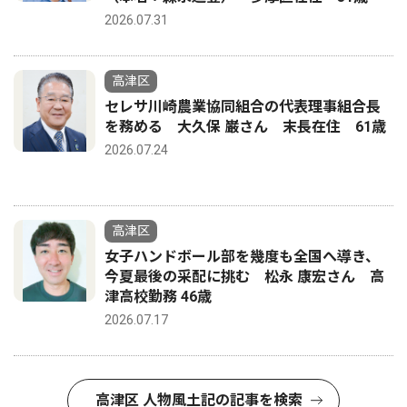
2026.07.31
高津区
セレサ川崎農業協同組合の代表理事組合長
を務める 大久保 巌さん 末長在住 61歳
2026.07.24
高津区
女子ハンドボール部を幾度も全国へ導き、
今夏最後の采配に挑む 松永 康宏さん 高
津高校勤務 46歳
2026.07.17
高津区 人物風土記の記事を検索