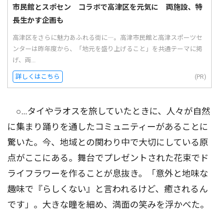
市民館とスポセン コラボで高津区を元気に 両施設、特
長生かす企画も
高津区をさらに魅力あふれる街に―。高津市民館と高津スポーツセ
ンターは昨年度から、「地元を盛り上げること」を共通テーマに掲
げ、両...
詳しくはこちら
(PR)
○…タイやラオスを旅していたときに、人々が自然
に集まり踊りを通したコミュニティーがあることに
驚いた。今、地域との関わり中で大切にしている原
点がここにある。舞台でプレゼントされた花束でド
ライフラワーを作ることが息抜き。「意外と地味な
趣味で『らしくない』と言われるけど、癒されるん
です」。大きな瞳を細め、満面の笑みを浮かべた。