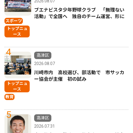
2026.08.07
ブエナビスタ少年野球クラブ 「無理ない
活動」で全国へ 独自のチーム運営、形に
スポーツ
トップニュ
ース
4
高津区
2026.08.07
川崎市内 高校選び、部活動で 市サッカ
ー協会が主催 初の試み
トップニュ
ース
教育
5
高津区
2026.07.31