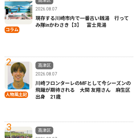
高津区
2026.08.07
現存する川崎市内で一番古い銭湯 行って
み隊inかわさき【3】 富士見湯
コラム
2
高津区
2026.08.07
川崎フロンターレのMFとして今シーズンの
飛躍が期待される 大関 友翔さん 麻生区
人物風土記
出身 21歳
3
高津区