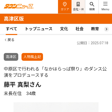
エリア
会社・IR
検索
Menu
高津区版
すべて
トップニュース
文化
社会
教育
ス
戻る
公開日：2025.07.18
高津区
人物風土記
中原区で行われる「なかはらっぱ祭り」のダンス公
演をプロデュースする
藤平 真梨さん
末長在住 34歳