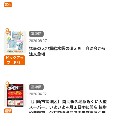
文化
8
高津区
2026.08.07
猛暑の大地震給水袋の備えを 自治会から
注文急増
ピックアッ
プ（PR）
9
高津区
2026.04.02
【川崎市高津区】 南武線久地駅近くに大型
スーパー、いよいよ４月１日㈬に開店 徒歩
経済
や自転車、公共交通機関での来店を強く推