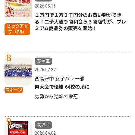
2026.05.15
１万円で１万３千円分のお買い物ができ
る！二子大通り商和会ら３商店街が、プレ
ピックアッ
ミアム商品券の販売を開始！
プ（PR）
8
高津区
2026.02.27
西高津中 女子バレー部
県大会で優勝 64校の頂に
スポーツ
劣勢から逆転で栄冠
9
高津区
2026.04.02