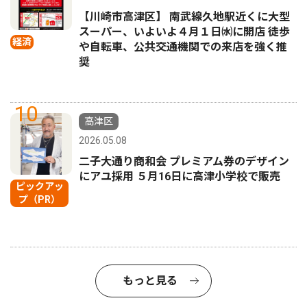
【川崎市高津区】 南武線久地駅近くに大型
スーパー、いよいよ４月１日㈬に開店 徒歩
経済
や自転車、公共交通機関での来店を強く推
奨
10
高津区
2026.05.08
二子大通り商和会 プレミアム券のデザイン
にアユ採用 ５月16日に高津小学校で販売
ピックアッ
プ（PR）
もっと見る