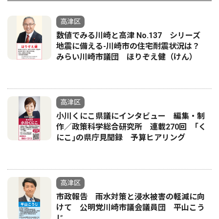
高津区
数値でみる川崎と高津 No.137 シリーズ
地震に備える-川崎市の住宅耐震状況は？
みらい川崎市議団 ほりぞえ健（けん）
高津区
小川くにこ県議にインタビュー 編集・制
作／政策科学総合研究所 連載270回 ｢く
にこ｣の県庁見聞録 予算ヒアリング
高津区
市政報告 雨水対策と浸水被害の軽減に向
けて 公明党川崎市議会議員団 平山こう
じ