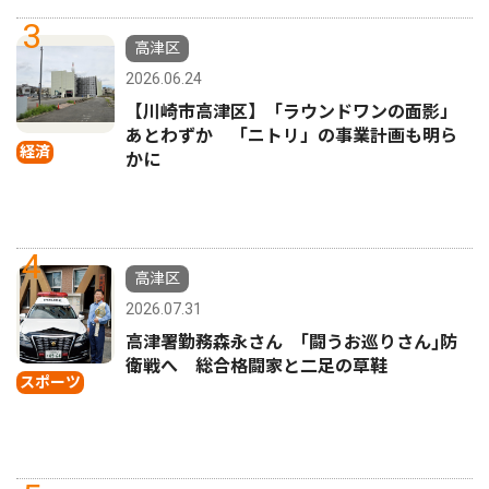
3
高津区
2026.06.24
【川崎市高津区】「ラウンドワンの面影」
あとわずか 「ニトリ」の事業計画も明ら
経済
かに
4
高津区
2026.07.31
高津署勤務森永さん ｢闘うお巡りさん｣防
衛戦へ 総合格闘家と二足の草鞋
スポーツ