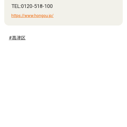
TEL:0120-518-100
https://www.hongou.jp/
#高津区