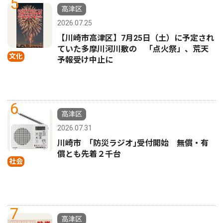
5
高津区
2026.07.25
【川崎市高津区】7月25日（土）に予定され
ていた多摩川河川敷の 「点火祭」、荒天
文化
予報受け中止に
6
高津区
2026.07.31
川崎市 ｢防災ラジオ｣受付開始 無償・有
償とも先着２千台
社会
7
高津区