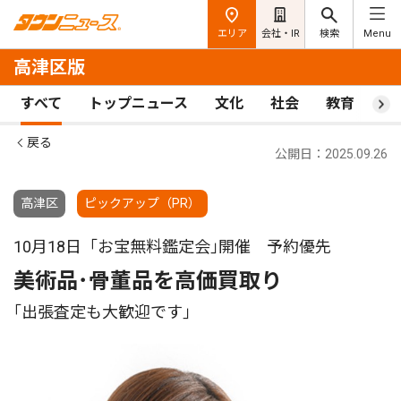
エリア
会社・IR
検索
Menu
高津区版
すべて
トップニュース
文化
社会
教育
ス
戻る
公開日：2025.09.26
高津区
ピックアップ（PR）
10月18日「お宝無料鑑定会｣開催 予約優先
美術品･骨董品を高価買取り
｢出張査定も大歓迎です｣