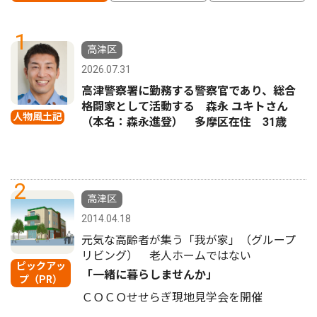
1
高津区
2026.07.31
高津警察署に勤務する警察官であり、総合
格闘家として活動する 森永 ユキトさん
人物風土記
（本名：森永進登） 多摩区在住 31歳
2
高津区
2014.04.18
元気な高齢者が集う「我が家」（グループ
リビング） 老人ホームではない
ピックアッ
「一緒に暮らしませんか」
プ（PR）
ＣＯＣＯせせらぎ現地見学会を開催